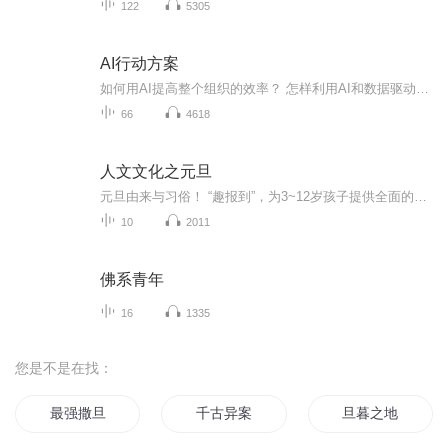
122
5305
AI行动方案
如何用AI提高整个组织的效率？ 怎样利用AI和数据驱动型决策打造新的产品和商业模式？ AI时代的领导力真谛是什么？ 如何在每个核心业务流程和企业运营中系统地部署AI工具？ 在AI发展得如火如荼的当下，大多数新兴科技公司都在深度布局AI，它们是原生数字化...
66
4618
人文文化之元旦
元旦由来与习俗！ “趣报到”，为3~12岁孩子提供全面的通识知识系列课程。让孩子广泛接触通识教育，掌握更全面的天文，历史，地理，艺术，生活及科普知识。找到兴趣，快乐成长！...
10
2011
佛系青年
16
1335
您是不是在找：
最强撒旦
千古异案
旦暮之地