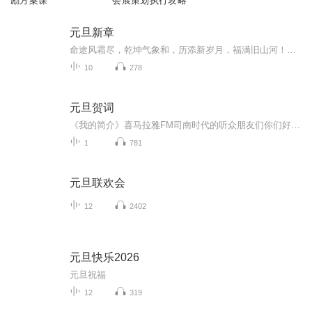
励方案课
会展策划执行攻略
元旦新章
命途风霜尽，乾坤气象和，历添新岁月，福满旧山河！龙蛇交替，迎接全新的2025！
10
278
元旦贺词
《我的简介》喜马拉雅FM司南时代的听众朋友们你们好，首先非常感谢大家一直以来对司南时代的支持，为我们的进步提供宝贵的意见。马上我们将迎来2018年，在新的一年里我们会更加用心的给大家准备优秀的作品，2018我们一同进步。为了感谢大家长久以来的支持...
1
781
元旦联欢会
12
2402
元旦快乐2026
元旦祝福
12
319