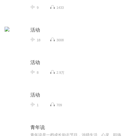
9
1433
活动
18
3008
活动
8
2.9万
活动
1
709
青年说
青年说是一档成长励志节目，涉猎生活、心灵、职场、创业等方面，带来全面资讯，期待听众们不断成长。青年说是活跃于深圳地区的青年社团，关注公众号”深圳青年说“。青年说是其孵化的电台节目，有青年说访谈、职场、生活三大模块，内由青年说团队倾力打造。