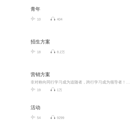
青年
10
404
招生方案
18
8.2万
营销方案
非对称向同⾏学习成为追随者，跨⾏学习成为领导者！运⽤跨界视⾓出发，带您在产品同质化，竞争加剧的时代下，树⽴营销核⼼差异化竞争⼒。专业通过对国内外全⾏业营销的极致研究，由营销实战专家，专业技术团队⽀持，现场为企业定制专属个性化营销⽅案，促...
19
1万
活动
54
9299