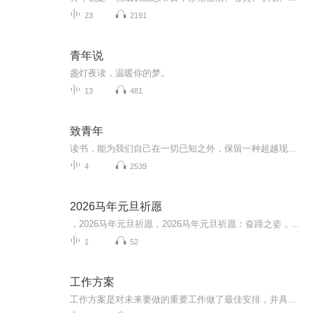
23
2191
青年说
盏灯夜读，温暖你的梦。
13
481
致青年
读书，能为我们自己在一切已知之外，保留一种超越现在的可能。在这个阅读变得有些暗淡的时代，读书成为了一种容易被忽视的能力。无可否认，书的背后，包含人类从古至今几乎所有的经验和智慧。读书，是一种求知和改变的渴望。让我们从“青春读书会”出发，...
4
2539
2026马年元旦祈愿
，2026马年元旦祈愿，2026马年元旦祈愿：奋蹄之姿，赴时代之约我祈愿，2026年的中国 山河锦绣，繁荣昌盛。我祈愿，2026年的每个奋斗者，都能策马扬鞭，不负韶华。我祈愿，2026年的情感世界，温暖纯粹 情谊绵长。我祈愿，，2026年的我们，心怀热爱，向阳而...
1
52
工作方案
工作方案是对未来要做的重要工作做了最佳安排，并具有较强的方向性、导性粗线条的筹划，是应用写作的计划性文体之一。