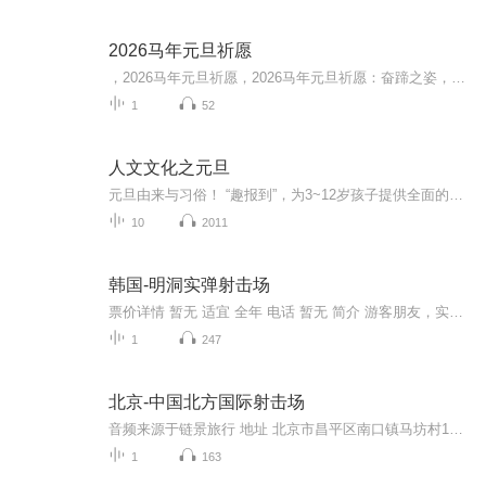
2026马年元旦祈愿
，2026马年元旦祈愿，2026马年元旦祈愿：奋蹄之姿，赴时代之约我祈愿，2026年的中国 山河锦绣，繁荣昌盛。我祈愿，2026年的每个奋斗者，都能策马扬鞭，不负韶华。我祈愿，2026年的情感世界，温暖纯粹 情谊绵长。我祈愿，，2026年的我们，心怀热爱，向阳而...
1
52
人文文化之元旦
元旦由来与习俗！ “趣报到”，为3~12岁孩子提供全面的通识知识系列课程。让孩子广泛接触通识教育，掌握更全面的天文，历史，地理，艺术，生活及科普知识。找到兴趣，快乐成长！...
10
2011
韩国-明洞实弹射击场
票价详情 暂无 适宜 全年 电话 暂无 简介 游客朋友，实弹射击是最近流行的一项不受性别和年龄限制的新概念休闲活动。在热闹的明洞，也有可以体验实弹枪击的好地儿！ 首尔明洞实弹射击场是拥有安全装备的实弹射击场！场内提供有口径32到45毫米的多种多样的...
1
247
北京-中国北方国际射击场
音频来源于链景旅行 地址 北京市昌平区南口镇马坊村1号 票价描述 暂无 开放时间 8:30~16:30 乘车信息 北京市昌平区南口镇马坊村1号，八达岭高速过西关环岛出陈庄出口后左转南口方向，南口镇西约1.5公里。
1
163