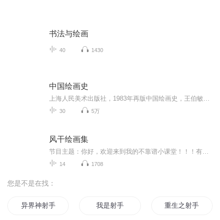
书法与绘画
40
1430
中国绘画史
上海人民美术出版社，1983年再版中国绘画史，王伯敏著。 为大家挑选其中最主要的知识，本着严谨的态度，用墨兰自己的语言讲给大家听。
30
5万
风干绘画集
节目主题：你好，欢迎来到我的不靠谱小课堂！！！有时候会发画的过程来冲积分！但是没关系，当我无聊，发现了新大陆的时候，会剪视频和你们分享的！主播介绍：是的，这里是不靠谱主播——泰坦鱼同时不精通——绘画，写作，唱歌，三个技能的宝藏摆烂煮啵～...
14
1708
您是不是在找：
异界神射手传说
我是射手
重生之射手传奇