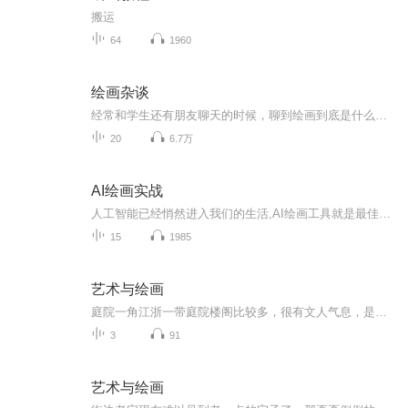
搬运
64
1960
绘画杂谈
经常和学生还有朋友聊天的时候，聊到绘画到底是什么？包含什么内容？ 绘画的历史进程？ 我们研究绘画以后要干什么？ 绘画的目的是什么？所以借现在的网络平台聊一聊绘画的历史，发展，绘画的技法。我们知道史前就有洞穴壁画，之后产生了宗教绘画，到欧洲为王权服务的古典绘画，到后来受弗洛伊德的影响产生了现代表现主义绘画，一直到近现代的后现代主义绘画。随着社会科学的发展，绘画的技法，思想也在不断的进步，我们把这些进行了一部分语音的总结，从讲座和讲课的形式节选的语音片断，所以在内容上还没有规纳和...
20
6.7万
AI绘画实战
人工智能已经悄然进入我们的生活,AI绘画工具就是最佳例证。在这个AI绘画实战课程中,我们将教你玩转AI绘画工具。我们将教你如何制作自己的logo，如何制作海报，制作儿童绘图。学了本门课程后，你将可以制作属于自己的绘画作品
15
1985
艺术与绘画
庭院一角江浙一带庭院楼阁比较多，很有文人气息，是一种浓缩的自然景色。这个我分两段来画，需要展出的时候，再把它们装裱在一起。先是画左边的，假山及庭院的内墙，我用的是深色洗笔水，稍后用淡色洗笔水，等画面干了后，再用浓墨强调一下，上色我强调一...
3
91
艺术与绘画