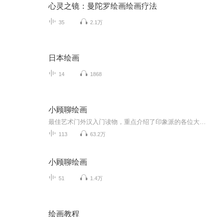
心灵之镜：曼陀罗绘画绘画疗法
35
2.1万
日本绘画
14
1868
小顾聊绘画
最佳艺术门外汉入门读物，重点介绍了印象派的各位大师and师太，只是由于不方便上图，喜欢的朋友还是得手勤快点儿，买本原书看看。本书共有二卷，共分为16节，从顺序上，为了方便承前启后，做了一些调整，为了特别突出两位艺术家，疯子梵高和女师太莫里索，他们两位的配乐选的特别一些。 这里再做一个小小的广告，如果对绘画比较感兴趣的朋友，可以搜索订阅我的同学“北望书斋”吴老师的原创作品《晨曦中的露珠.吴说美术史》，吴老师声音优美，美术见地深厚专业，可以更为系统地了解美术史。
113
63.2万
小顾聊绘画
51
1.4万
绘画教程