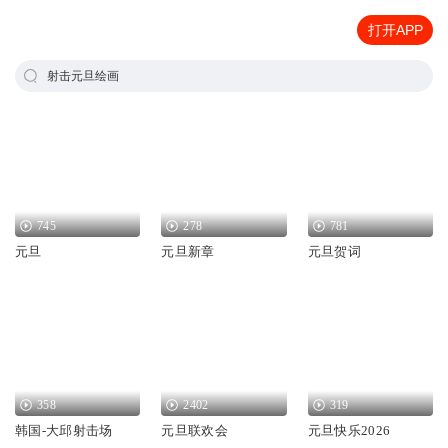
打开APP
射击元旦绘画
745
278
781
元旦
元旦新章
元旦贺词
358
2402
319
韩国-大邱射击场
元旦联欢会
元旦快乐2026