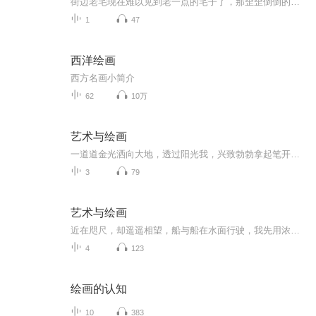
街边老宅现在难以见到老一点的宅子了，那歪歪倒倒的，像大小不一的蒜瓣拥挤在一起的形态，形成一种视觉节奏，让人萌发绘画的欲望。虽然破旧，但是，经过岁月的洗礼特显自然，比起当今盖的规划好的宅子耐看的多，有味道的多，耐人寻味的多。
1
47
西洋绘画
西方名画小简介
62
10万
艺术与绘画
一道道金光洒向大地，透过阳光我，兴致勃勃拿起笔开始创作，山山水水，让山与水交融，艺术修炼，才可笔笔精到，耐人寻味无穷。
3
79
艺术与绘画
近在咫尺，却遥遥相望，船与船在水面行驶，我先用浓墨画出几笔粗线条，把个山山水水交代一下，再画棵树破坏一下从左至右的构图形式，而右边的树丛像似打了个结，不让从左到右这股气飘出去，收住，让画面比较有集中感。
4
123
绘画的认知
10
383