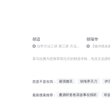
胡适
胡瑞华
治学方法三讲 第三讲 方法与
【饶河戏名
材料
《二度梅》】M
费下载_在线收
喜马拉雅为您推荐胡元旦的精选专辑，包含正品授
最强撒旦
胡海界天刀
伊
您是不是在找：
撒旦之书世界末日
胡说西游
桑酒听爸爸讲故事在线听
听
最新搜索推荐：
名为撒旦
胡说仙魔
听抖音生活小故事
午睡听故