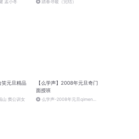
健 孟小冬
踏春寻暖（完结）
哈哈笑元旦精品
【么学声】2008年元旦奇门
面授班
郑福山 窦公训女
么学声-2008年元旦qimen面
授班录像-47