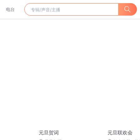
电台
元旦贺词
元旦联欢会