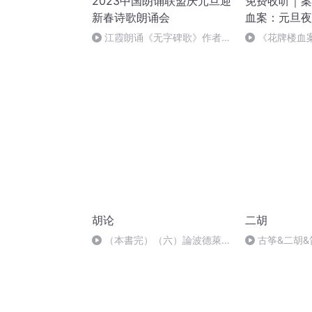
2023中国朗诵联盟庆元旦迎
免费收听｜案
新春诗歌朗诵会
血案：元旦夜
江霞朗诵《无字碑歌》作者：
《花牌楼血
静水流深
案中冤案终落
胡论
二胡
（本書完）（六）論波德萊
古筝&二胡&
爾：世界行將終結@6
梦