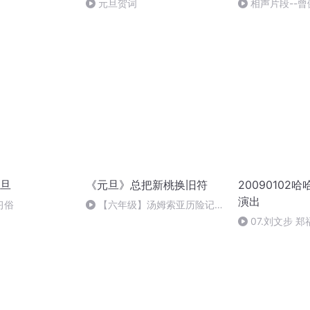
元旦贺词
相声片段--曾
旦
《元旦》总把新桃换旧符
20090102
演出
习俗
【六年级】汤姆索亚历险记
（节选）
07.刘文步 