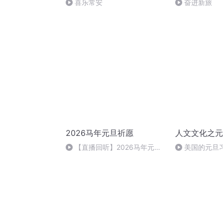
喜乐常安
奋进新旅
2026马年元旦祈愿
人文文化之元
【直播回听】2026马年元旦
美国的元旦
祈愿