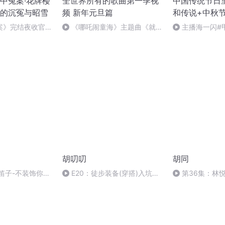
中冤案·花牌楼
全世界所有的歌曲第一季视
中国传统节日
的沉冤与昭雪
频 新年元旦篇
和传说+中秋
案》完结夜收官，
《哪吒闹童海》主题曲《就是
主播海一闪#
幕！
哪吒》
做好防护+热词
胡叨叨
胡同
笛子-不装饰你的
E20：徒步装备(穿搭)入坑指
第36集：林
南
表白