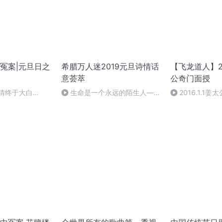
冤案|元旦日之
希腊万人迷2019元旦诗情话
【飞龙道人】2
意荟萃
公奇门面授
案情终于大白
生命是一个永远的陌生人——
2016.1.1
作者：顾瑞荣，朗读：顾瑞荣
集