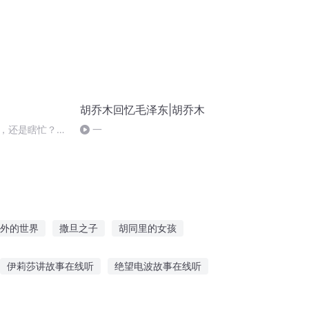
胡乔木回忆毛泽东|胡乔木
，还是瞎忙？把
一
？
。
外的世界
撒旦之子
胡同里的女孩
录
快穿之云胡不喜
我的女友胡小妖
伊莉莎讲故事在线听
绝望电波故事在线听
胎教听故事的文案短句