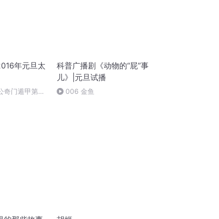
016年元旦太
科普广播剧《动物的“屁”事
儿》|元旦试播
姜太公奇门遁甲第一
006 金鱼