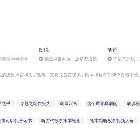
胡说
胡说
家胡瑞华早期录音
选重点当凤尾，还是普通校当
你是真的很忙
P3_声音_录音免
鸡头？
自己骗得团团转
听-喜马拉雅FM
权的连播声音和文字全集，支持免费在线试听阅读和有声书MP3打包下载
旦之书
穿越之胡作妃为
胡皇汉帝
这个世界真胡闹
胡说另
记
旦暮之地
撒旦日记
重生之胡久
胡说西游
老胡风云
故事可以代替读书
听古代故事绘本绘画
绘本馆听故事视频大全
事推荐语句英语
有钱兄妹故事在线听
喜欢听别人故事的星座