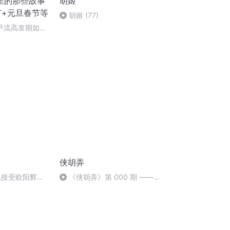
里的那些故事
胡姬
节+元旦春节等
胡姬 (77)
甲流高发期如何
+奥司他韦
侠胡弄
悦接受欧阳辉的
《侠胡弄》第 000 期 ——
十三、印度阿三、拉三这些词你
都知道从哪来的吗？