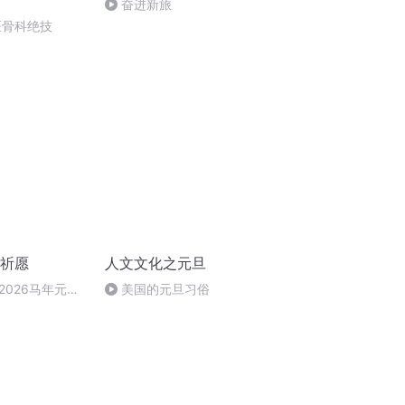
奋进新旅
医骨科绝技
旦祈愿
人文文化之元旦
2026马年元旦
美国的元旦习俗