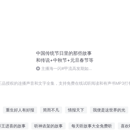
中国传统节日里的那些故事
和传说+中秋节+元旦春节等
主播海一闪#甲流高发期如何
做好防护+热词+奥司他韦
正品授权的连播声音和文字全集，支持免费在线试听阅读和有声书MP3打
重生好人有好报
简而不凡
情报天下
我便是这世界的光
大道简经
伊旦之书
简连城日报
成为简爱
末日修仙情
讲王进喜的故事
听神农架的故事
每天听故事大全免费听
喜欢