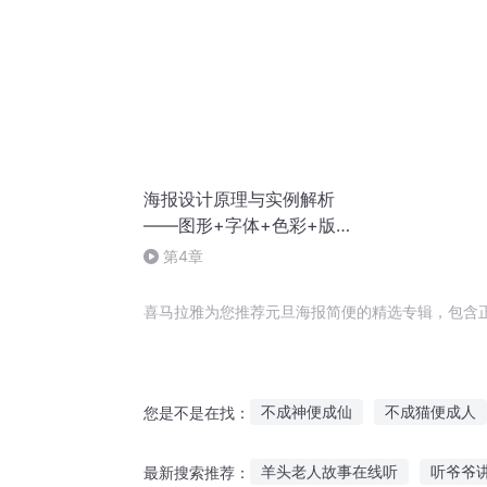
海报设计原理与实例解析
——图形+字体+色彩+版式|
赖灿伟
第4章
喜马拉雅为您推荐元旦海报简便的精选专辑，包含
不成神便成仙
不成猫便成人
您是不是在找：
最强撒旦
撒旦之书世界末日
羊头老人故事在线听
听爷爷
最新搜索推荐：