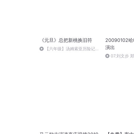
《元旦》总把新桃换旧符
2009010
演出
【六年级】汤姆索亚历险记
（节选）
07.刘文步 