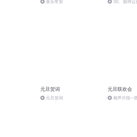
喜乐常安
30、如何
同
元旦贺词
元旦联欢会
元旦贺词
相声片段--