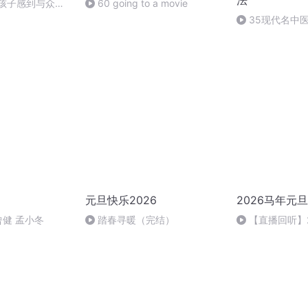
法
让孩子感到与众不
60 going to a movie
35现代名中
元旦快乐2026
2026马年元
曾健 孟小冬
踏春寻暖（完结）
【直播回听】
祈愿