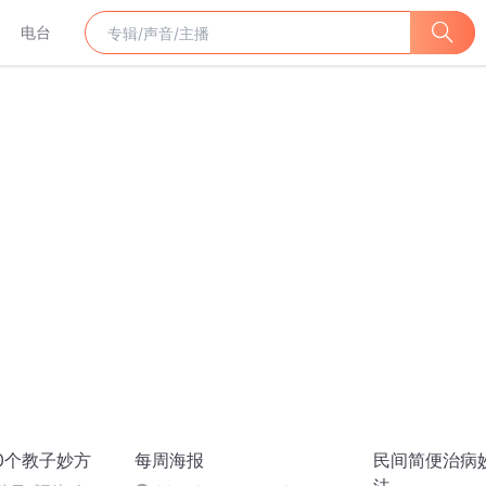
电台
0个教子妙方
每周海报
民间简便治病