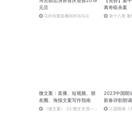
马云励志演讲喜庆迎接2019
【免费】案中
元旦
离奇暗杀案
G20央视直播间对话马云
第十八章 
（三）
微文案：直播、短视频、朋
2023中国
友圈、海报文案写作指南
新春诗歌朗诵
《微文案》-22-图文并茂—微
江霞朗诵《
文案的配图技巧
静水流深