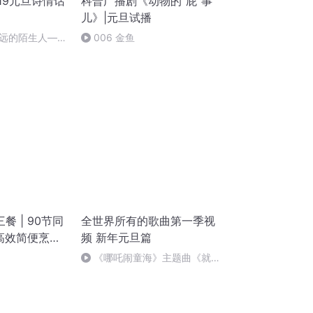
19元旦诗情话
科普广播剧《动物的“屁”事
儿》|元旦试播
远的陌生人——
006 金鱼
朗读：顾瑞荣
 | 90节同
全世界所有的歌曲第一季视
 高效简便烹饪
频 新年元旦篇
《哪吒闹童海》主题曲《就是
哪吒》