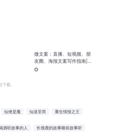
微文案：直播、短视频、朋
友圈、海报文案写作指南|精
品|流年小筑|当代文学
包下载。
仙便是魔
仙道至简
重生情报之王
报员
简兮简兮
你要战我便战
喝酒听故事的人
长颈鹿的故事睡前故事听