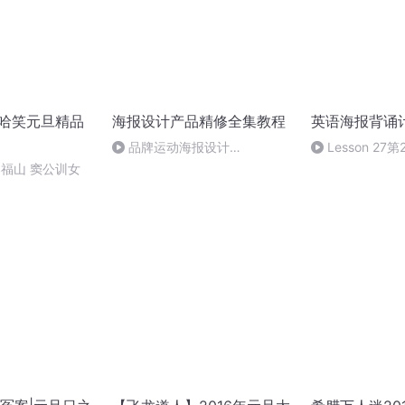
2哈哈笑元旦精品
海报设计产品精修全集教程
英语海报背诵
品牌运动海报设计
Lesson 27第
_4photoshop实例教程，运动品
郑福山 窦公训女
牌海报制作教程