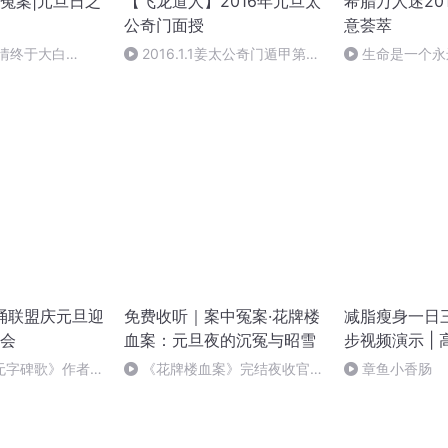
冤案|元旦日之
【飞龙道人】2016年元旦太
希腊万人迷20
公奇门面授
意荟萃
案情终于大白
2016.1.1姜太公奇门遁甲第一
生命是一个永
集
作者：顾瑞荣，
朗诵联盟庆元旦迎
免费收听｜案中冤案·花牌楼
减脂瘦身一日三餐
会
血案：元旦夜的沉冤与昭雪
步视频演示 |
| 上班族适用
无字碑歌》作者：
《花牌楼血案》完结夜收官，
章鱼小香肠
案中冤案终落幕！