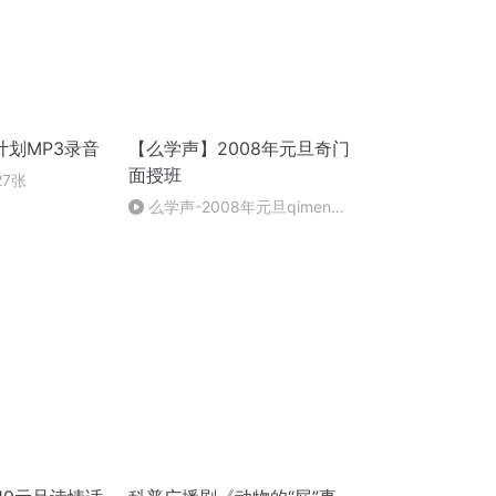
计划MP3录音
【么学声】2008年元旦奇门
面授班
27张
么学声-2008年元旦qimen面
授班录像-47