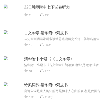
22C川师附中七下试卷听力
2
133
古文华章-清华附中紫皮书
从先秦到明清常听常读常思追溯历史长河，荟萃名篇佳作先哲先贤相伴，见闻见识永新感受音律之美，体味人生智慧在浩如烟海的古典佳作中掌握古文、熟悉要义、拓展视野
15
5622
清华附中小紫书《古文华章》
清华附中小紫书《古文华章》朗读第1板块是“朗朗清音诵华章”，选取历久弥新，朗朗上口的经典片段
31
1751
诗风词韵-清华附中紫皮书
唐诗宋词是唐人胸怀的写照和宋人心曲的表达,是我国古典诗词中最杰出的瑰宝,是诗歌史上最绚烂的篇章,是文学艺术长河中最美丽的浪花。这本《诗风词韵》凝注了清华附中语文组教师的智慧,是清华附中"经典诵读"课程十年来的重要成果。
122
11.8万