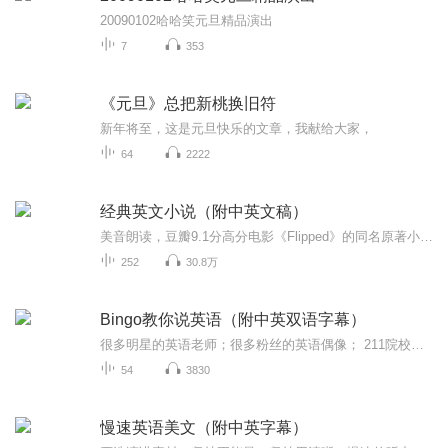
20090102哈哈笑元旦精品演出
7
353
《元旦》总把新桃换旧符
新年将至，这是元旦快乐的文章，我献给大家，
64
2222
经典英文小说（附中英文稿）
美音朗读，豆瓣9.1分高分电影《Flipped》的同名原著小说《怦然心动》。《怦然心动》由美国作家文德琳·范·德拉安南创作，小说讲述的是青春期男孩女孩间的有趣故事。从青涩稚嫩的男孩女孩，到成熟稳重的少男少女，从初见的惊鸿一瞥到心灵相知的万年。幼时...
252
30.8万
Bingo教你说英语（附中英双语字幕）
️很多明星的英语老师；很多粉丝的英语偶像； 211院校的特聘导师；TEDx的受邀演讲者； ️英国美国都待过；与你分享英语那点事儿
54
3830
慢速英语美文（附中英字幕）