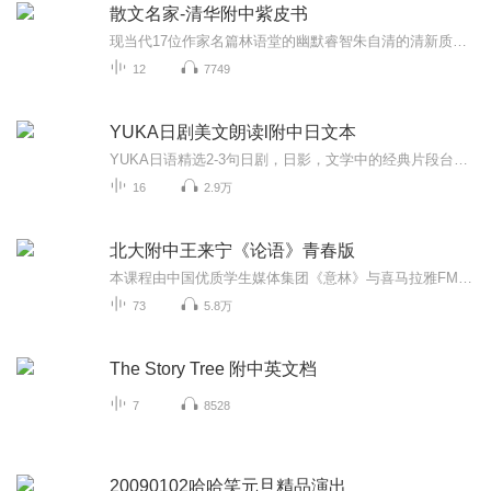
散文名家-清华附中紫皮书
现当代17位作家名篇林语堂的幽默睿智朱自清的清新质朴宗墣的优美温婉文坛巨匠笔下的语言恣意奔放，或含蓄柔和，或天然质朴，或玲珑隽永，令人阅之欣然，手不释卷
12
7749
YUKA日剧美文朗读l附中日文本
YUKA日语精选2-3句日剧，日影，文学中的经典片段台词。并对剧中发音，语法，单词进行讲解。每天5分钟的时间，增加你在学习语言的过程中的乐趣！播出时间：每日9：00/17：30作者/主播简介：Yukari（尤香里），东京国际基督教大学。日语N1178，日语高级口译，对外汉语高级讲师。专辑目录大纲（倒序）：YUKA每日朗读26l东京男子图鉴...
16
2.9万
北大附中王来宁《论语》青春版
本课程由中国优质学生媒体集团《意林》与喜马拉雅FM联合出品。 新高考增加中华优秀传统文化的考核内容，“文化传承与理解”被列为语文学科的四大核心素养之一。《论语》作为国学经典的基础读本，学习、考试时出现的频次极高。你也许听过于丹的《论语》，但北大附中王来宁老师将要讲具有“学生气质”的《论语》。她教的学生轻松上北大，看名校的学生怎样学经典！ 王来宁老师将北大附中的真实课堂再现 国学典故、冷门知识、趣味百科， 故事化叙述方式、青少年感兴趣的热点， 让2500年前的智慧在这个时代亲切“复活”! 20年一线教学经验，20章《论语》的精选200则， 一周两期，师生互动问答、共同讨论求真， 原来，名校学生这样学经典！ 【适合谁听】 学生——初高中生，一线名师倾力打造更适合青少年学习的《论语》 家长——希望深入理解《论语》的渊博与奥义，陪孩子一起学习 老师——这是一场语文素养与教学方式的升级修炼 【你将获得】 1.文学、史学、哲学，融会贯通，一次到位 2.成语、作文、古文，画龙点睛，一以贯之 3.汲取孔子的智慧，打开知识面，破除思维界限和成长焦虑 4.考试、学习好帮手，积累素材，活学又好用
73
5.8万
The Story Tree 附中英文档
7
8528
20090102哈哈笑元旦精品演出