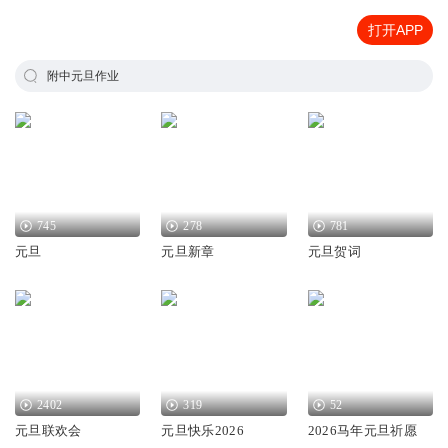
打开APP
附中元旦作业
745
278
781
元旦
元旦新章
元旦贺词
2402
319
52
元旦联欢会
元旦快乐2026
2026马年元旦祈愿