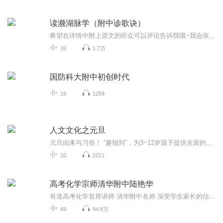
读濒湖脉学（附中诊歌诀）
希望在详情中附上原文的听众可以评论告诉我哦~我会依次抽空补上。中医诊断学是中医学的骨干课程，包括诊法和辩证方法，以及诊色歌，闻诊歌，十问歌，问诊歌，以及濒湖脉学的内容，帮助大家记忆。诊法：望，闻，问，切。辩证方法：八纲辨证，病性辨证（六淫邪气，阴阳虚损，气血辩证），病位辩证（脏腑，六经，卫气营血辩证）...
26
1.7万
国防科大附中初创时代
19
1259
人文文化之元旦
元旦由来与习俗！ “趣报到”，为3~12岁孩子提供全面的通识知识系列课程。让孩子广泛接触通识教育，掌握更全面的天文，历史，地理，艺术，生活及科普知识。找到兴趣，快乐成长！...
10
2011
高考化学宗师清华附中陆艳华
有道高考化学首席讲师 清华附中名师 深受学生家长的信赖 江湖人称“陆妈” “陆姐”其化学复述大法更是对于高中化学知识体系的建立以及知识查缺补漏的提分神器！老铁们，还等什么，戴上耳机，听着学化学，轻轻松松考重本~
49
94.8万