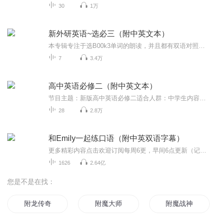
30
1万
新外研英语~选必三（附中英文本）
本专辑专注于选B00k3单词的朗读，并且都有双语对照文本。双语及拼写朗读，便于边听边识记。单词汉语意思朗读，便于听写自测。后期会出单词讲解，敬请关注哦！
7
3.4万
高中英语必修二（附中英文本）
节目主题：新版高中英语必修二适合人群：中学生内容重点：单词识记 课文翻译背诵
28
2.8万
和Emily一起练口语（附中英双语字幕）
更多精彩内容点击欢迎订阅每周6更，早间6点更新（记得起床收听哦~）节目亮点练习英语口语最要注意循序渐进，那些简单生活口语，往往最实用。1. 每日精选高频率实用句子（5-10条），帮助你脱口而出地道表达；2. 精简小对话，模拟生活场景，覆盖日常生活方方...
1626
2.64亿
您是不是在找：
附龙传奇
附魔大师
附魔战神