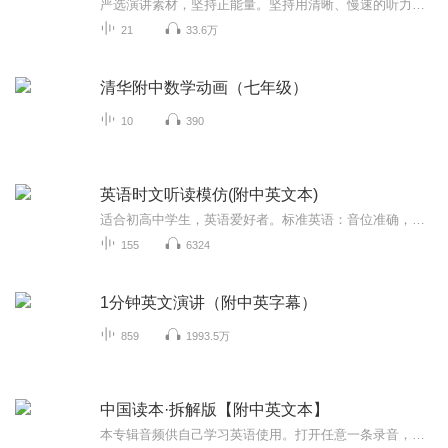
严选演讲素材，坚持正能量。坚持用清晰、慢速的听力磨耳朵，你会看到自己的进步！附：中英文字幕及知识点讲解
21
33.6万
清华附中数学动画（七年级）
10
390
英语时文听读模仿(附中英文本)
适合初高中学生，英语爱好者。标准英语：音位准确，发音清晰，重轻分明，节奏抒情，节奏达意。发音到家，听说不怕！发音到位，英文全会！欣赏英语好语音!通过美妙的声音学习英语。通过敏锐的听力输入英语。从一开始就学习好的英语语音！迈好学习英语第一步...
155
6324
1分钟英文演讲（附中英字幕）
859
1993.5万
中国读本·拆解版【附中英文本】
本专辑音频供自己学习英语使用。打开任意一条录音，向下滑动至【录音简介】部分，可以看到该条音频的中英文文本。建议去买《中国读本》，原书内附赠扫码听音频。这个拆解版是将原书附带的英文原声拆解为更小的语块，以便在学习过程中更快速、精准地定位重...