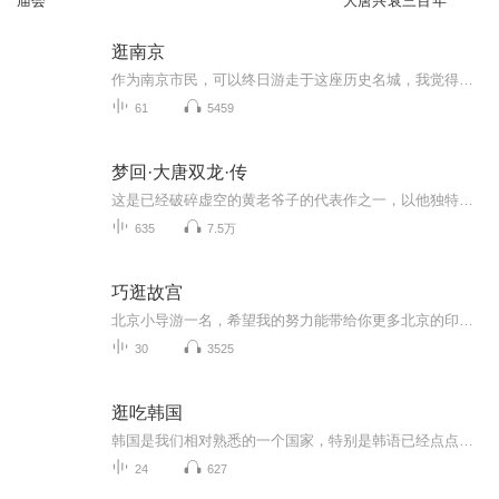
庙会
大唐兴衰三百年
逛南京
作为南京市民，可以终日游走于这座历史名城，我觉得很庆幸。晨登紫金山，暮对玄武湖；春看钟山梅花，秋赏栖霞红叶；在门东感受市井烟火，到门西遥想钟鸣鼎食。因为喜欢这座城，我想分享有关它的故事，《逛南京》选取了南京有代表性的历史文化景点，按照时...
61
5459
梦回·大唐双龙·传
这是已经破碎虚空的黄老爷子的代表作之一，以他独特视角诠释隋末唐初十年间的复杂历史，对山川、河流和古地名的研究非常之深，尤其喜欢他对天道的孜孜探索。请诸君免费订阅这个专辑，我将争取每天更新一章
635
7.5万
巧逛故宫
北京小导游一名，希望我的努力能带给你更多北京的印象和城市的温度。
30
3525
逛吃韩国
韩国是我们相对熟悉的一个国家，特别是韩语已经点点滴滴的渗入在我们的生活中。本课程将带你深度了解各种韩国的文化和节日，给你带来一个不一样的韩国。主讲人刘楠楠，毕业于浙江外国语学院韩语本科学位，曾作为交换生有韩国釜山外国语大学1年的留学经验，拥有韩语专四证书、韩语topik高级证书、英语四六级证书，获得过浙江外国语学院优秀毕业生，浙江省省政府奖学金等荣誉。
24
627