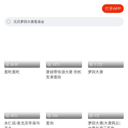
打开APP
元旦梦回大唐逛庙会
8638
1675
1.5万
逛吃逛吃
唐妞带你游大唐·到长
梦回大唐
安来逛街
4951
204
1万
永仁说-老北京寺庙与
逛街
梦回大唐|大唐风云|