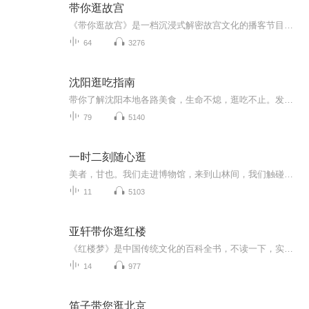
带你逛故宫
《带你逛故宫》是一档沉浸式解密故宫文化的播客节目，用「刨根问底」的考据精神+「追剧式」的叙事手法，带你拆解紫禁城600年秘闻！从房间数量传说、色彩密码到宫殿布局规矩，每期结合热播影视剧名场面（如《甄嬛传》《延禧攻略》），揭秘历史真相与等级暗...
64
3276
沈阳逛吃指南
带你了解沈阳本地各路美食，生命不熄，逛吃不止。发现藏在身边的沈阳宝藏小店，听不饿算我输！...
79
5140
一时二刻随心逛
美者，甘也。我们走进博物馆，来到山林间，我们触碰历史的血脉，感受雨露风雪，学一门新知，烹一餐美食，驻足在一座桥边……这都是美的体验。美关乎快乐，关乎我们可以被优化的人生。——一时二刻工作组
11
5103
亚轩带你逛红楼
《红楼梦》是中国传统文化的百科全书，不读一下，实在可惜。年轻人说“不愿看，看不懂，没意思……”这些说法不是年轻人的错，是红学家没有把其中的故事讲好。来吧，亚轩带你到“红楼”里去逛一逛，看看这“红楼”里都有啥？到底有没有意思？…
14
977
笛子带您逛北京