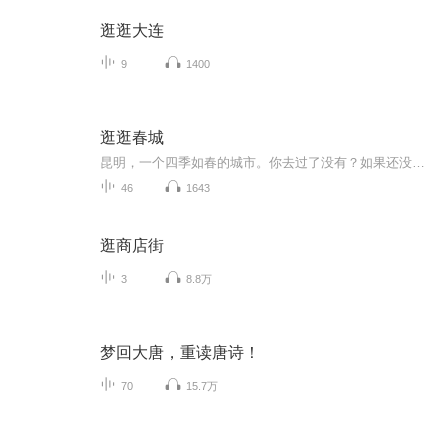
逛逛大连
9
1400
逛逛春城
昆明，一个四季如春的城市。你去过了没有？如果还没有到过昆明，不妨来一次说走就走的旅行呢。
46
1643
逛商店街
3
8.8万
梦回大唐，重读唐诗！
70
15.7万