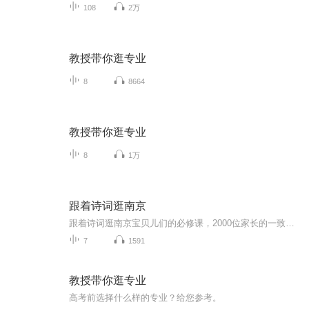
108
2万
教授带你逛专业
8
8664
教授带你逛专业
8
1万
跟着诗词逛南京
跟着诗词逛南京宝贝儿们的必修课，2000位家长的一致选择！喜马拉雅为音频版，更多视频版精彩内容欢迎搜索关注“童一城”微信公众号进行了解哦！...
7
1591
教授带你逛专业
高考前选择什么样的专业？给您参考。