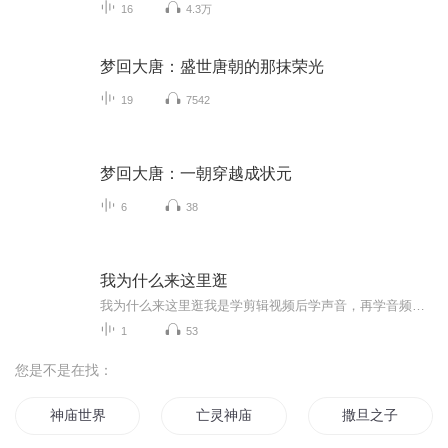
16
4.3万
梦回大唐：盛世唐朝的那抹荣光
19
7542
梦回大唐：一朝穿越成状元
6
38
我为什么来这里逛
我为什么来这里逛我是学剪辑视频后学声音，再学音频主播来到喜马拉雅 。花精力花时间更重要的经济支撑，来这里逛街，充实自己的生活，认识自己的不足，边学边做。提升技能。聊聊生活的话题，给客人逛街也自己守护聊天室。喜欢的人一起聊。
1
53
您是不是在找：
神庙世界
亡灵神庙
撒旦之子