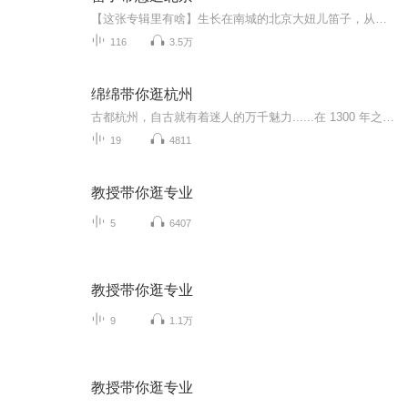
【这张专辑里有啥】生长在南城的北京大妞儿笛子，从南中轴出发，带您扩散式游览，近距离领略帝都北京的民俗、风情。生动幽默的语言，说不完、道不尽的轶事，让您足不出户领略京味儿文化。【更新频次是什么】本专辑每周至少三更，别催更，催了也没用。【专...
116
3.5万
绵绵带你逛杭州
古都杭州，自古就有着迷人的万千魅力......在 1300 年之前，一位名叫白居易的诗人在杭州做刺史，他写下“江南忆，最忆是杭州。山寺，月中寻桂子，郡亭枕上看潮头。何日更重游?”的诗句。在白居易去世300 多年后,宋代诗人苏轼又写下了“水光潋滟晴方好,山色...
19
4811
教授带你逛专业
5
6407
教授带你逛专业
9
1.1万
教授带你逛专业