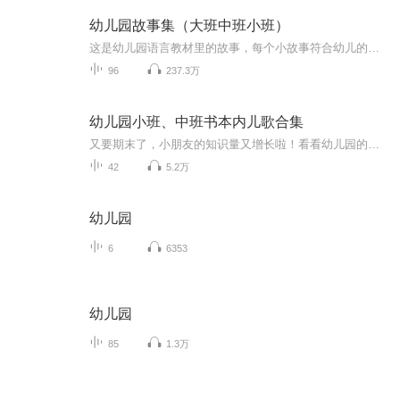
幼儿园故事集（大班中班小班）
这是幼儿园语言教材里的故事，每个小故事符合幼儿的年龄特点，通过一个个小故事让幼儿体会一些简单易懂的道理。
96
237.3万
幼儿园小班、中班书本内儿歌合集
又要期末了，小朋友的知识量又增长啦！看看幼儿园的小朋友们会读了吗？
42
5.2万
幼儿园
6
6353
幼儿园
85
1.3万