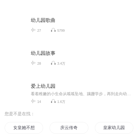
幼儿园歌曲
27
5799
幼儿园故事
28
3.4万
爱上幼儿园
看着稚嫩的小生命从呱呱坠地、蹒跚学步，再到走向幼儿园的门口，每一对父母的心中，是怎样的欣慰与不舍！为了迎接孩子人生中第一个重大的转折时刻，在这个阶段，父母需要做出一些行动上的支持和配合，帮助孩子更好地适应幼儿园的生活，以便日后更好地学习。
14
1.6万
您是不是在找：
女皇她不想上幼儿园
庆云传奇
皇家幼儿园