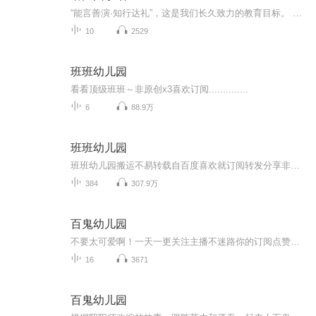
“能言善演·知行达礼”，这是我们长久致力的教育目标。 我们努力把艺术教育和素质教育成功对接，我们用心把专业 教育和大众教育完美融合。 从1996年——创业之初，我们曾把口才教师拟作为“医生”、 “教练”和“导演”，并以此作为我们自己的工作方向和行业标准： 有那么多母语发音不准、口语表达不清的孩子需要“医生”； 有那么多天资聪慧的孩子如果经过专业“教练”的调教，就会举止 出众、仪态高雅；“孩子们都是天生的演员”，我们就是“导演”， 挖掘他们的天分，为孩子们在人生的舞台上有更多的精彩！ 就是我们现在做的，未来要做的，并且一直要做的事业！ 我们可能更了解孩子！我们可能找到了教育的真谛！我们知道 孩子需要什么，我们了解家长需要什么，我们也清楚能为社会奉献 什么！艺术是美好的，教育是高尚的，在我们这里你会看到孩子们 快乐地改变和提高。 如今，我们已经有了“全景纷呈教学法”、“习惯矫正教学法”、 “一气呵成教学法”；有了“艺素融合教育方略”；有了五大运作 体系；有了这套幼儿园专用系列教材；有了父母教育能力训练系列 教材；有了上至东北下至江南的上百家分校，将来我们还会有…… 为了孩子我们一直在努力！ 欢迎来亲自体验，并真诚相邀 —— 与我们同行！
10
2529
班班幼儿园
看看顶级班班～非原创x3喜欢订阅..............
6
88.9万
班班幼儿园
班班幼儿园搬运不易转载自百度喜欢就订阅转发分享非原创
384
307.9万
百鬼幼儿园
不要太可爱啊！一天一更关注主播不迷路你的订阅点赞收藏评论是我创作的动力
16
3671
百鬼幼儿园