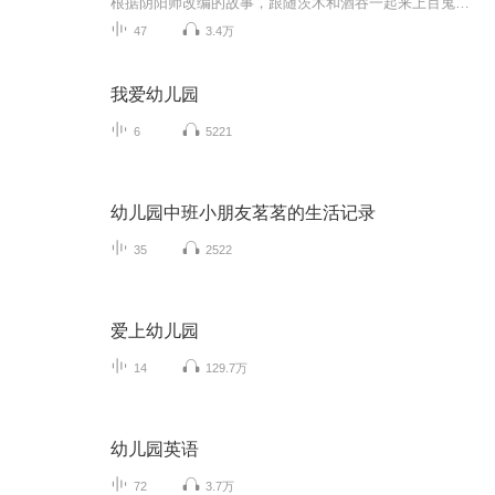
根据阴阳师改编的故事，跟随茨木和酒吞一起来上百鬼幼儿园吧！（目前已停更）
47
3.4万
我爱幼儿园
6
5221
幼儿园中班小朋友茗茗的生活记录
35
2522
爱上幼儿园
14
129.7万
幼儿园英语
72
3.7万