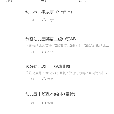
（下）
班）
班下）
幼儿园儿歌故事（中班上）
44
1.8万
剑桥幼儿园英语二级中班AB
《剑桥幼儿园英语（2级套装共2册）》（2级A）供幼儿园中班上学期使用，教学表达“我有……”、“位置”、介绍“家庭成员及他人”以及常见的交通工具、文具和衣物等。建议每周教学一个单元、安排2至4次教学活动，每次15至20分钟。 《剑桥幼儿园英语（2级B）（中班）》供幼儿园中班下学期使用，教学指认“动物”、“大小”、“长短”、“位置”、“数量”等，共有30多个英语单词。建议每周教学一个单元、安排2至4次教学活动，每次15至20分钟。 本册教材配有“亲子活动册”，特别适合亲子教学，方便与宝宝一起学英语，即使是零基础的学龄前、学龄宝宝也可以在轻松、活泼的气氛下学习英语哦。适合广大城乡幼儿园和家庭亲子教学使用。 对应幼儿园中班1个学年、2个学期编有2册，本套装有2本书，配有亲子活动册，动画光盘，精美白卡，点读笔（需另购）。
24
2.3万
选好幼儿园，上好幼儿园
关注公众号：大J小D；回复：资源，获得：0-6岁分龄书单、15个海外早教，学习网站入口链接、海量早教启蒙、学科启蒙可打印学习资料。
19
7225
幼儿园中班课本(绘本+童诗)
16
9955