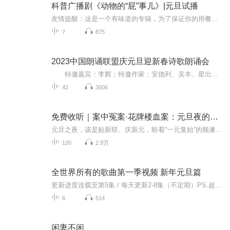
科普广播剧《动物的“屁”事儿》|元旦试播
友情提醒：这是一个有味道的专辑，为了保证你的用餐心情，请不要在进食时收听！《动物的“屁”事儿》 作者: [美] 尼克·卡鲁索 ／ [英] 达尼·拉巴奥蒂 著， [美] 伊桑·科贾克 绘图，王佩、王双语 译猫会放屁，它们的屁臭得很。章鱼虽然不放屁，但可...
7
875
2023中国朗诵联盟庆元旦迎新春诗歌朗诵会
特邀嘉宾：李辉；特邀作家：安德列、吴丰、星出而作、静水流深；总策划：凤雏生；总监制：静心；总导演：化虹；执行总监：莺子；主持人：静心、化虹
42
3506
免费收听｜案中冤案·花牌楼血案：元旦夜的沉冤与昭雪
元旦之夜，该是贴新联、庆新元，盼着“一元复始”的顺遂时刻。南京花牌楼自古繁华，红灯笼映着沿街商铺，爆竹声里裹着市井欢腾，本是辞旧迎新的太平夜。金陵城的元旦，本该是张灯结彩、人声鼎沸，可偏有鲜血溅碎年光，无名尸横亘街头，惊破了两江总督治下...
120
2.9万
全世界所有的歌曲第一季视频 新年元旦篇
更新进度连载至第5集 / 每天更新2-8集（不定期）PS.超级无敌好听！作者的话动感！动感！一起动感！订阅专辑就一起动感！动感！动感！动感！动感！副标题动感-歌曲的旅程计划只会出超好听的歌曲！永远出新的歌曲，很好听的歌曲让你们听的过瘾，把你听的兴奋...
6
514
闲妻不闲