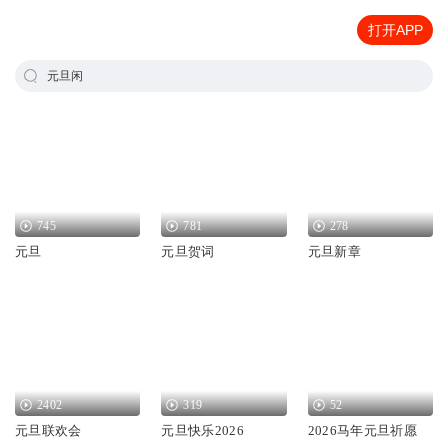
打开APP
元旦闲
745
781
278
元旦
元旦贺词
元旦新章
2402
319
52
元旦联欢会
元旦快乐2026
2026马年元旦祈愿