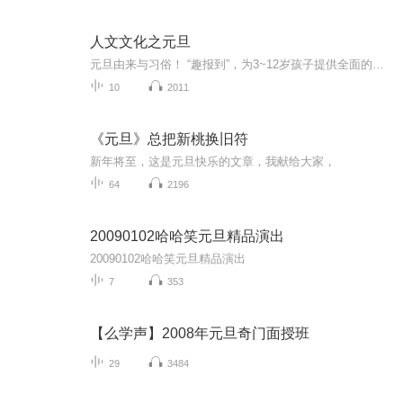
人文文化之元旦
元旦由来与习俗！ “趣报到”，为3~12岁孩子提供全面的通识知识系列课程。让孩子广泛接触通识教育，掌握更全面的天文，历史，地理，艺术，生活及科普知识。找到兴趣，快乐成长！...
10
2011
《元旦》总把新桃换旧符
新年将至，这是元旦快乐的文章，我献给大家，
64
2196
20090102哈哈笑元旦精品演出
20090102哈哈笑元旦精品演出
7
353
【么学声】2008年元旦奇门面授班
29
3484