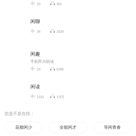
10
361
闲聊
34
1828
闲趣
手机即兴朗读
23
6395
闲读
1161
3.9万
您是不是在找：
花都闲少
全能闲才
等闲青春