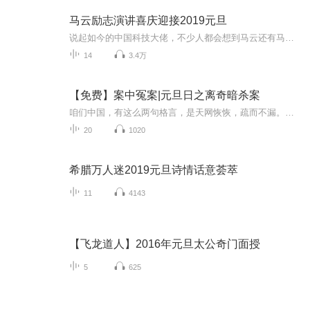
马云励志演讲喜庆迎接2019元旦
说起如今的中国科技大佬，不少人都会想到马云还有马化腾等人。尤其是马云，关于科技这一方面也是有投资不小的。可能很多人都还将阿里巴巴和马云定位在电商上，其实阿里巴巴早就变成了一个多元化的企业了。而且，在人工智能这一方面，马云可是有不少的成就...
14
3.4万
【免费】案中冤案|元旦日之离奇暗杀案
咱们中国，有这么两句格言，是天网恢恢，疏而不漏。这两句话中，所含的意义，就是言其人要作了恶事，纵然一时侥幸，能够逃出法网，但是叶落归根，依然逃不出天网去。所谓人间私语，天闻若雷，暗室亏心，神目如电，少不得默默中有个道理，总会有报应临头的...
20
1020
希腊万人迷2019元旦诗情话意荟萃
11
4143
【飞龙道人】2016年元旦太公奇门面授
5
625