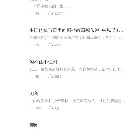
一个穿越女人的一生……
544
3.3万
中国传统节日里的那些故事和传说+中秋节+元旦春节等
给孩子们讲讲我们中国的传统文化和故事如：八月十五的由来中秋节的来历八月十五中秋节的各种风俗习惯传说故事各地的风俗习惯随着时节的变化，我们来讲每个节气及假期的有趣故事
30
4.9万
闲不住不住闲
反正，都是亲身经历的事儿…内容和素材，基本出自闲人老田闲不住的自媒体专栏文章。
58
2932
闲剑
【内容简介】 少年庆林，身负血海深仇，卧薪尝胆隐忍十年，谋划惊天计谋，虐天才，偷神树，看他如何逃出升天。剑客，再无敌手，便是闲！【作者/主播简介】作者：城北的乞丐主播：视纪印象工作室【购买须知】1、本作品为付费有声书，前35集为免费试听，购买...
202
1万
聊闲