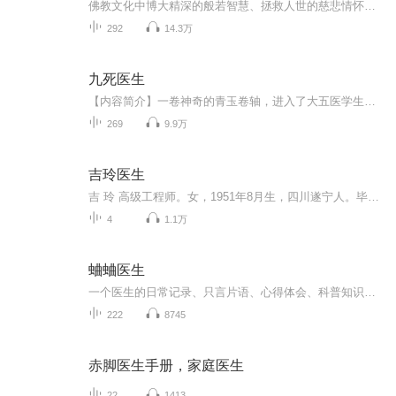
佛教文化中博大精深的般若智慧、拯救人世的慈悲情怀、高德清风的菩萨风范、体验实证的实践精神构成了佛教的精神内涵；肃穆庄严的仪轨制度、巍峨壮观的丛林殿堂、美仑美奂的建筑雕塑等组成了绝妙的外在展现形式。本书会带您了解纷繁复杂的宗派传承历史、艰...
292
14.3万
九死医生
【内容简介】一卷神奇的青玉卷轴，进入了大五医学生许卓的梦中，从此，他拥有了一种神奇的能力，也让他的医术逐步达到了一个旁人所不及的境界。 哪怕你死九次，他也能将你从阎王那里拉回来！ 名医名术，德艺双馨。【作者/主播】作者：行道迟，网络小说作家...
269
9.9万
吉玲医生
吉 玲 高级工程师。女，1951年8月生，四川遂宁人。毕业于山西医学院。现任职于北京松龄医药研究所，兼任中国老年学会、老年医学委员会常务委员、中国暨世界高血压联盟盟员。主要业绩：从事心血管内科工作近30年，先后在成都中医药大学学习中医药，在上海第...
4
1.1万
蛐蛐医生
一个医生的日常记录、只言片语、心得体会、科普知识……个人记录地，没有章法地想到啥记啥…�
222
8745
赤脚医生手册，家庭医生
22
1413