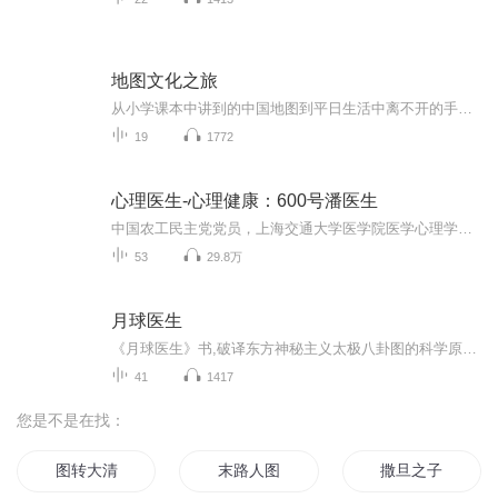
地图文化之旅
从小学课本中讲到的中国地图到平日生活中离不开的手机导航地图已经融入我们的生活并且扮演着越来越重要的角色......地图不仅是认识世界和改造世界的工具更是具有鲜明时代特征和文化特色的符号地图文化便是以文化视野诠释地图用地图解读文化
19
1772
心理医生-心理健康：600号潘医生
中国农工民主党党员，上海交通大学医学院医学心理学硕士，上海交通大学医学院附属精神卫生中心 副主任医师， 上海市心理咨询中心 心理咨询师。中国心理卫生协会森田疗法应用专业委员会 常委，中国医疗保健国际交流促进会精神卫生分会文化与心理健康学组 ...
53
29.8万
月球医生
《月球医生》书,破译东方神秘主义太极八卦图的科学原理，以浅显的文化,集寓教于乐贯穿始终，专门为广大青少年和科研爱好者及发明家等人，定制打造当今科学世界更令人惊叹的新知识，让你通过本书阅读对宇宙对世间从无到有、从有到无等许多重大世界难题，用...
41
1417
您是不是在找：
图转大清
末路人图
撒旦之子