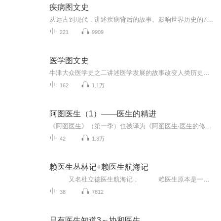
疾病图文史
从远古到现代，讲述疾病背后的故事。影响世界历史的7000年如果人类没有疾病，世界历史该是怎样一番景象？
221
9909
医学图文史
牛津大众医学史之二讲述医学发展的故事改变人类历史的7000年
162
1.1万
阿图医生（1）——医生的精进
《阿图医生》（第一季）也被译为《阿图医生·医生的修炼》作者：阿图·葛文德，这位印度裔的美国外科医生出生于一个医生家庭，其父母都是印度到美国的移民，而他本人还是世界卫生组织（WHO）全球病患安全挑战项目负责人，克林顿、奥巴马两届美国民主党政府的医改顾问。医学世家的背景、WHO的经历、医改的反思，令阿图·葛文德多了些许医学伦理的情愫。《医生的修炼》是《阿图医生》三部曲中的第一部，在本书中，阿图只是个医学院初出茅庐的实习医生。从懵懂到成熟，从犹豫到自信，阿图和每一个初入外科的年轻医生一样，在磕磕绊绊中一路走来，最终达到西医外科医生所应具备的“狮心，鹰眼，女人手（lion’s heart, eagle’s eye and woman’s hand）。在这部中，阿图医生也抛出了几个发人深思的医学伦理问题。譬如：虽然我们每个人都希望在生病时获得最恰当妥善的治疗，然而不可否认的是，如同其他一切职业一样，医生也需要薪火传承，而不同于其他职业的是：医生的技艺是在实践中逐步精进的，也就是这个成长过程势必是要以在病人身上做练习为代价的，处置不当，产生医疗事故，甚至引发死亡都存在一定概率的，那么什么样的人群成为新手的试验场，什么样的人群只使用医生精湛的高年资医生，必将引发公平性和社会性的讨论。而第三个故事“隔烂的喉咙”正是这样一起急诊室内的新手事故，并且该故事被搬上了荧幕，成为“Monday Morning”中某集的剧情。而医生本身并非精确的机器，医生的生活境遇、喜怒哀乐、情绪状态等势必影响医疗的最终效果，第五个故事“堕落的医生”中，正是从医生的精神状态去讨论这个问题。医生本来就是高压力、高风险、作息不规律的职业，在这类人群中，心理状态的失衡在所难免，然而，一旦医生处于不良心理状态下，此时接受其病人可能面临着严峻的生命威胁。然而，医生又是了解心理的人群，不论是出于隐私考虑还是出于执业利益考虑，医生很难像普通人那样接受心理干预，因而，这个灰色地带是医疗界的集体噤声区。此外，本书中还讨论了其他颇值玩味的议题，譬如：“发病率与死亡病例讨论会”，简称为M&M，也是美剧Monday Morning的剧名双关语来源；医生的迷信“13、星期五、月圆夜”；无名之病（找不出实证的疼、妊娠恶阻）....通过这些故事和思索，为我们拨开外科医生的面纱，揭示出临床医生的精神发育历程。
42
1.3万
赖医生丛林记+赖医生航海记
又名杜立德医生航海记， 赖医生原本是一个给人看病的医学博士，不过，他太喜爱动物了，家里到处是各种各样的动物。有一次，一个来看病的老太太一屁股就坐在了沙发里的刺猬身上，自那以后，赖医生的病人越来越少了。赖医生改当兽医以后，又因为大家生怕他的鳄鱼把自己家的动物吃掉，所以情况也越来越不美妙。就在这时，从非洲传来消息，那里的猴子正在遭受瘟疫。于是赖医生带上他的宝贝动物，从英国来到遥远的非洲丛林。自此，赖医生开始了一次又一次奇妙的历险……这是一本看似浅显却精妙无比的...
38
7812
只有医生知道3～协和医生