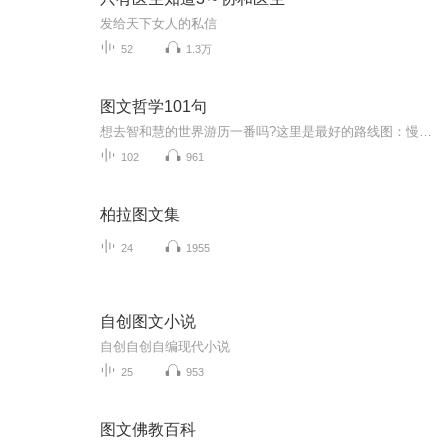
发给天下女人的私信
52
1.3万
图文哲学101句
想去智和慧的世界游历一番吗?这里是最好的路线图：慢品慢读，会心会意。掩卷凝神，妙解顿悟。作者：章启群 刘以林生活 · 读书 · 新知 三联书店
102
961
柏拉图文集
24
1955
自创图文小说
自创自创自编现代小说
25
953
图文佛教百科