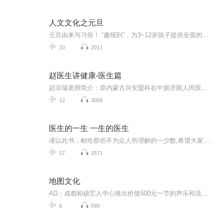
人文文化之元旦
元旦由来与习俗！ “趣报到”，为3~12岁孩子提供全面的通识知识系列课程。让孩子广泛接触通识教育，掌握更全面的天文，历史，地理，艺术，生活及科普知识。找到兴趣，快乐成长！...
10
2011
赵医生讲健康-医生篇
赵宗瑞老师简介：原内蒙古兴安盟科右中旗济困人民医院院长，担任院长12年，中国人权发展基金会特邀理事、内科主任医师，有三十多年临床经验，国家二级心理咨询师，心灵高级导师，青少年心灵健康高级导师、青少年网络心理导师、中华优秀传统文化践行者。本...
12
3068
医生的一生 一生的医生
谨以此书，献给那些不为众人所理解的一少数,希望大家能够了解他们生命中的欢乐与辛酸，灵魂深处的黑暗和光明。 【题记】 我们不是神，所以我们无法选择自己的出生。 我们不是神，但我们可以选择如何活着，以及如何死去。 【阅读指南——请咬文嚼字确认以下事项后，再翻阅正文】 一、以下人群禁止阅读 1．18岁以下未成年； 2．有任何程度抑郁症、忧郁症患者； 3．以各类电影和现实中的杀人狂为偶像以及以成为杀手为梦想者； 4．抱着理想...
57
2571
地图文化
AD：成都柏硕艺人中心推出价值500元一节的声乐和流行唱法免费试听课。预约体验地址： http://cd-byshooo.mikecrm.com/mYClnWV以“地图”为主题，以地图的科学、文化、历史为主线，全面体现地图是人类认知空间环境的结果，又是人类探索未知世界的重要工具...
6
590