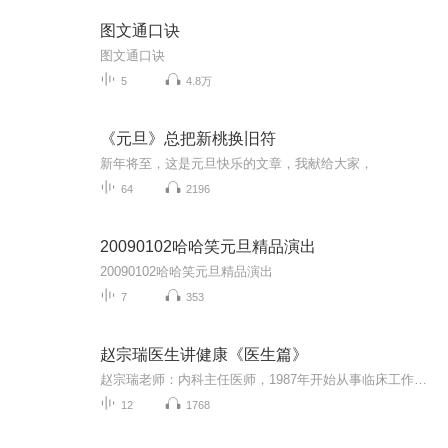
图文通口诀
图文通口诀
5
4.8万
《元旦》总把新桃换旧符
新年将至，这是元旦快乐的文章，我献给大家，
64
2196
20090102哈哈笑元旦精品演出
20090102哈哈笑元旦精品演出
7
353
赵宗瑞医生讲健康《医生篇》
赵宗瑞老师：内科主任医师，1987年开始从事临床工作，曾任内科主任，副院长，院长等职。国家二级心理咨询师，国学养生导师，全民健康促进工程首席健康顾问。
12
1768