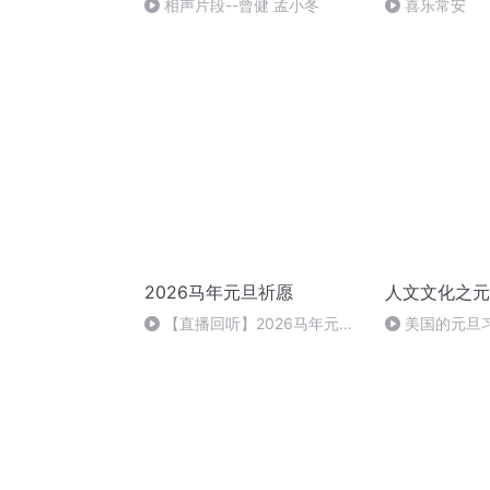
相声片段--曾健 孟小冬
喜乐常安
2026马年元旦祈愿
人文文化之元
【直播回听】2026马年元旦
美国的元旦
祈愿