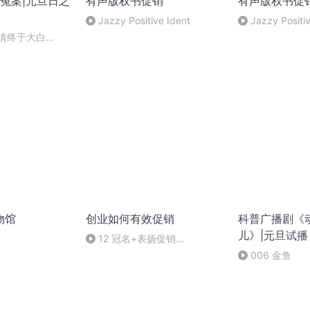
冤案|元旦日之
有声版权书促销
有声版权书促
Jazzy Positive Ident
Jazzy Positi
案情终于大白
物馆
创业如何有效促销
科普广播剧《动
儿》|元旦试播
12 冠名+表扬促销
(480P)_baofeng
006 金鱼