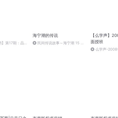
海宁潮的传说
【么学声】20
面授班
】第17期：品
民间传说故事～海宁潮 15 海
粉促销
香
么学声-2008
授班录像-47