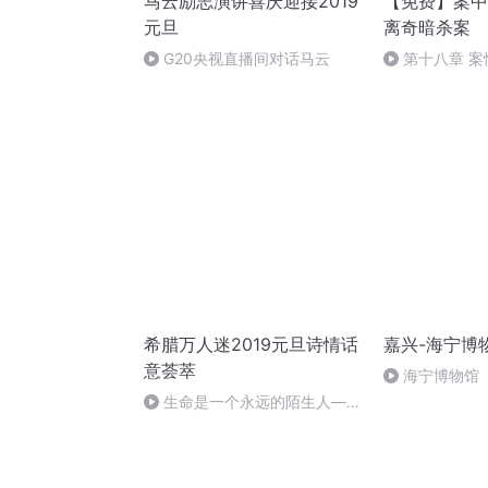
马云励志演讲喜庆迎接2019
【免费】案中
元旦
离奇暗杀案
G20央视直播间对话马云
第十八章 
（三）
希腊万人迷2019元旦诗情话
嘉兴-海宁博
意荟萃
海宁博物馆
生命是一个永远的陌生人——
作者：顾瑞荣，朗读：顾瑞荣