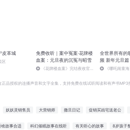
宁皮革城
免费收听｜案中冤案·花牌楼
全世界所有的
血案：元旦夜的沉冤与昭雪
频 新年元旦篇
装区
《花牌楼血案》完结夜收官，
《哪吒闹童海
案中冤案终落幕！
哪吒》
含正品授权的连播声音和文字全集，支持免费在线试听阅读和有声书MP3
妖妖灵销售员
大营销师
撒旦日记
促销买凶宅送老公
修仙去销售
最强销售系统
在传销中的九十天
伊旦之书
撒
听啥故事合适
科幻催眠故事在线听
有关听心的故事
8岁孩子