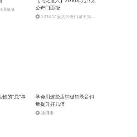
销
【飞龙道人】2016年元旦太
公奇门面授
ve Ident
2016.1.1姜太公奇门遁甲第一
集
物的“屁”事
学会用这些店铺促销录音销
量提升好几倍
冰淇淋