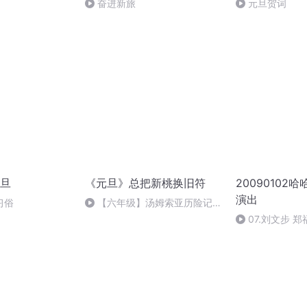
奋进新旅
元旦贺词
旦
《元旦》总把新桃换旧符
20090102
演出
习俗
【六年级】汤姆索亚历险记
（节选）
07.刘文步 