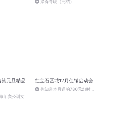
踏春寻暖（完结）
哈哈笑元旦精品
红宝石区域12月促销启动会
你知道本月送的780元幻时佳
紧颜晚霜有多棒吗？
郑福山 窦公训女