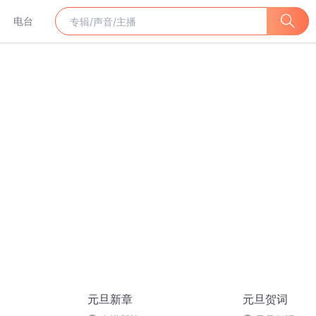
电台
元旦新章
元旦贺词