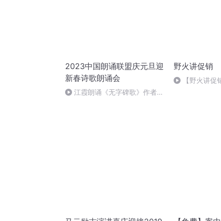
2023中国朗诵联盟庆元旦迎
野火讲促销
新春诗歌朗诵会
【野火讲促销
类促销——奶
江霞朗诵《无字碑歌》作者：
静水流深