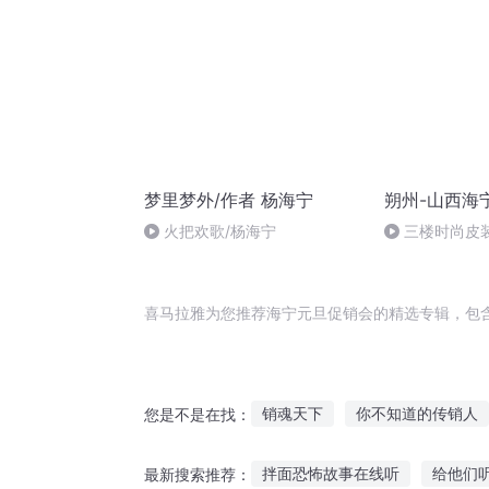
梦里梦外/作者 杨海宁
朔州-山西海
火把欢歌/杨海宁
三楼时尚皮
喜马拉雅为您推荐海宁元旦促销会的精选专辑，包
销魂天下
你不知道的传销人
您是不是在找：
战火销天
撒旦之子
穿越
拌面恐怖故事在线听
给他们
最新搜索推荐：