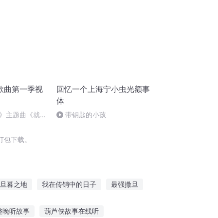
歌曲第一季视
回忆一个上海宁小虫光额事
体
》主题曲《就是
带钥匙的小孩
打包下载。
旦暮之地
我在传销中的日子
最强撒旦
旦之书世界末日
全能推销员
整晚听故事
葫芦侠故事在线听