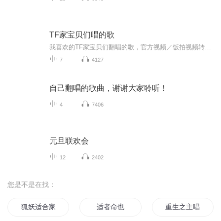
TF家宝贝们唱的歌
我喜欢的TF家宝贝们翻唱的歌，官方视频／饭拍视频转的音频（如果有哪个算是侵权的话很抱歉，请告诉我我会删掉的，谢谢）
7
4127
自己翻唱的歌曲，谢谢大家聆听！
4
7406
元旦联欢会
12
2402
您是不是在找：
狐妖适合家养
适者命也
重生之主唱