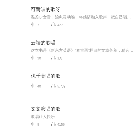
可耐唱的歌呀
温柔少女音，治愈灵动嗓，将感情融入歌声，把自己唱给你听，愿用声音治愈孤独的你。
7
427
云端的歌唱
这本书是《新东方英语》“卷首语”栏目的文章荟萃，精选30首优美的经典英文诗歌，配有译文，中英对照阅读，便于理解。这30首诗歌大多篇幅短小，语言精练，适合背诵。诗歌虽短，却内容丰富，意境深远，能给读者以思想上和艺术上的双重享受，启迪心智，陶冶情操。
30
1万
优千莫唱的歌
40
5.7万
文文演唱的歌
歌唱让人快乐
9
4156