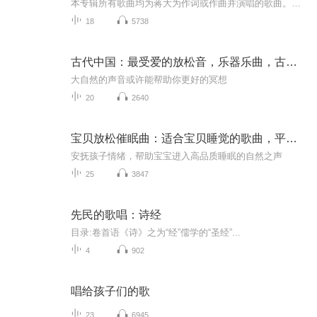
本专辑所有歌曲均为蒋大为作词或作曲并演唱的歌曲。视频为河洛情结原创视频免费观赏（未经允许禁止下载）
18
5738
古代中国：最受爱的放松音，乐器乐曲，古筝，大自然的歌曲，适合禅，冥想，休息时间的歌曲
大自然的声音或许能帮助你更好的冥想
20
2640
宝贝放松催眠曲：适合宝贝睡觉的歌曲，平暖大自然之音，深度放松
安抚孩子情绪，帮助宝宝进入高品质睡眠的自然之声
25
3847
先民的歌唱：诗经
目录:卷首语《诗》之为“经”儒学的“圣经”...
4
902
唱给孩子们的歌
23
6945