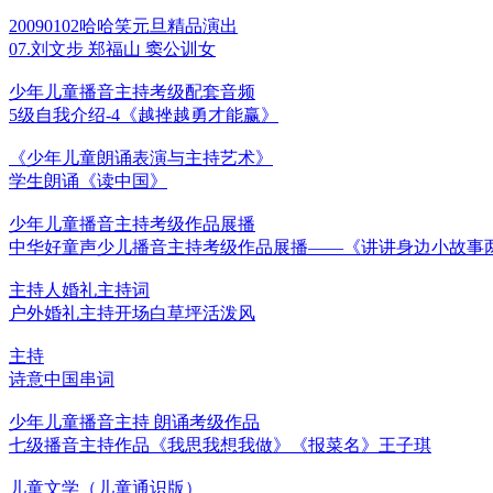
20090102哈哈笑元旦精品演出
07.刘文步 郑福山 窦公训女
少年儿童播音主持考级配套音频
5级自我介绍-4《越挫越勇才能赢》
《少年儿童朗诵表演与主持艺术》
学生朗诵《读中国》
少年儿童播音主持考级作品展播
中华好童声少儿播音主持考级作品展播——《讲讲身边小故事
主持人婚礼主持词
户外婚礼主持开场白草坪活泼风
主持
诗意中国串词
少年儿童播音主持 朗诵考级作品
七级播音主持作品《我思我想我做》《报菜名》王子琪
儿童文学（儿童通识版）