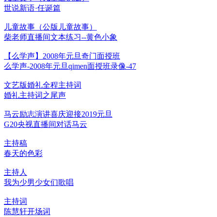
世说新语·任诞篇
儿童故事（公版儿童故事）
柴老师直播间文本练习--黄色小象
【么学声】2008年元旦奇门面授班
么学声-2008年元旦qimen面授班录像-47
文艺版婚礼全程主持词
婚礼主持词之尾声
马云励志演讲喜庆迎接2019元旦
G20央视直播间对话马云
主持稿
春天的色彩
主持人
我为少男少女们歌唱
主持词
陈慧轩开场词