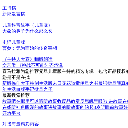
主持稿
新郎发言稿
儿童科普故事（儿童版）
大象的鼻子为什么那么长
史记儿童版
曹参：无为而治的传奇宰相
《主持人大赛》翻版朗读
文艺类 《挑战不可能》齐岱泽
喜马拉雅为您推荐元旦儿童版主持的精选专辑，包含正品授权
您是不是在找：
新版修仙
大王持剑
生活版末日
花花道童
伊旦之书
最强撒旦
我真
年生活
血版手记
撒旦之子
最新搜索推荐：
故事吧在哪里可以听
听故事收废品教案反思
叽里呱啦 讲故事在
在线听
神龟听瀑的故事
讲故事的听故事的约起
3岁听睡前故事
开放平台
对接海量精彩内容