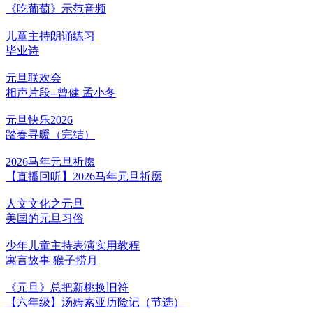
《吃葡萄》示范音频
儿童主持朗诵练习
毕业诗
元旦联欢会
相声片段--曾健 孟小冬
元旦快乐2026
踏春寻暖（完结）
2026马年元旦祈愿
【直播回听】2026马年元旦祈愿
人文文化之元旦
美国的元旦习俗
少年儿童主持表演实用教程
寓言故事 猴子捞月
《元旦》总把新桃换旧符
【六年级】汤姆索亚历险记（节选）