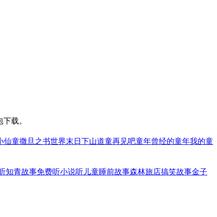
包下载。
小仙童
撒旦之书世界末日
下山道童
再见吧童年
曾经的童年
我的童
听
知青故事免费听小说
听儿童睡前故事森林旅店
搞笑故事金子