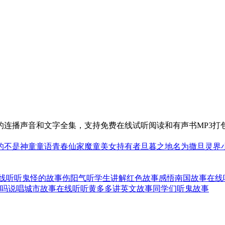
的连播声音和文字全集，支持免费在线试听阅读和有声书MP3打
的不是神童
童语青春
仙家魔童
美女持有者
旦暮之地
名为撒旦
灵界
线听
听鬼怪的故事伤阳气
听学生讲解红色故事感悟
南国故事在线
好吗
说唱城市故事在线听
听黄多多讲英文故事
同学们听鬼故事