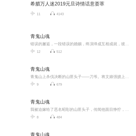
希腊万人迷2019元旦诗情话意荟萃
11
4143
青鬼山魂
错误的邂逅，一段错误的婚姻，终演绎成互相成就，彼此守护……
12
512
青鬼山魂
青鬼山上杀伐决断的山匪头子——刀爷。将文娘强掳上山，她本以为此生尽毁。 直到她看见，这个恶魔般的男人如何在乱世中济世救民。 当祸患降临，她毅然挡在他身前。 这场以恨开始的纠缠，终将以血与爱刻入山魂，成为传说。
9
679
青鬼山魂
我被迫嫁给了恶名昭彰的山匪头子，传闻他面目狰狞，杀人不眨眼。成婚当天，我怀揣银簪，打算为生存拼个你死我活。洞房之夜，我紧握簪子，却意外发现山匪并未动粗。面对凶恶刀疤，他竟说出："日后等你愿意了也不迟。"他吹灯入睡，鼾声如童年记忆，令我意外...
8
484
青鬼山魂