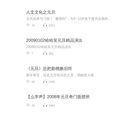
人文文化之元旦
元旦由来与习俗！ “趣报到”，为3~12岁孩子提供全面的通识知识系列课程。让孩子广泛接触通识教育，掌握更全面的天文，历史，地理，艺术，生活及科普知识。找到兴趣，快乐成长！...
10
2011
20090102哈哈笑元旦精品演出
20090102哈哈笑元旦精品演出
7
353
《元旦》总把新桃换旧符
新年将至，这是元旦快乐的文章，我献给大家，
64
2196
【么学声】2008年元旦奇门面授班
29
3484