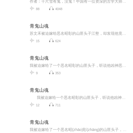
作者：千尺雪有鬼，没鬼！中国有一位资深的古学大师做过一个调查，相信有鬼的人占52%，而相信没鬼的只有18%，剩下的30%保持着半信半疑的姿态，不肯信其有，也不肯信其无。现在的人们越来越科学化，在高喊着没鬼口号的同时，谁能知道，他们说的到底是真，还...
88
4048
青鬼山魂
苏文禾被迫嫁给恶名昭彰的山匪头子江壑，却发现他竟是前朝忠良之后，暗中护佑百姓。乱世之下，新任县令邱谨言以剿匪之名屠村升官，更害死她父亲。为救夫君、揭穿阴谋，她跪刑场、曝血书、引民愤，以簪为刃，以命为局——“夫君，若你为匪，我便为你颠覆这...
15
624
青鬼山魂
我被迫嫁给了一个恶名昭彰的山匪头子，听说他凶神恶煞脸有刀疤杀人如麻，成婚那天，我把银簪藏在袖中，打算拼个你死我活。盖头掀起，“好家伙他也太好看了”
9
353
青鬼山魂
我被迫嫁给一个恶名昭彰的山匪头子，听说他凶神恶煞脸有刀疤杀人如麻，成婚那天，我把银簪藏在袖中，打算拼个你死我活 谁成想，竟然步步沦陷。。。
12
711
青鬼山魂
我被迫嫁给了一个恶名昭(zhāo)彰(zhāng)的山匪头子，听说他凶神恶煞脸有刀疤杀人如麻，成婚那天，我把银簪藏在袖中，打算拼个你死我活盖头掀起，好家伙他也太好看了。