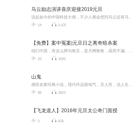
马云励志演讲喜庆迎接2019元旦
说起如今的中国科技大佬，不少人都会想到马云还有马化腾等人。尤其是马云，关于科技这一方面也是有投资不小的。可能很多人都还将阿里巴巴和马云定位在电商上，其实阿里巴巴早就变成了一个多元化的企业了。而且，在人工智能这一方面，马云可是有不少的成就...
14
3.4万
【免费】案中冤案|元旦日之离奇暗杀案
咱们中国，有这么两句格言，是天网恢恢，疏而不漏。这两句话中，所含的意义，就是言其人要作了恶事，纵然一时侥幸，能够逃出法网，但是叶落归根，依然逃不出天网去。所谓人间私语，天闻若雷，暗室亏心，神目如电，少不得默默中有个道理，总会有报应临头的...
20
1020
山鬼
感悟名家经典小说，现代作品接地气，言人性，说人生，各有特点，品之入心，启迪心灵！
86
2823
【飞龙道人】2016年元旦太公奇门面授
5
625