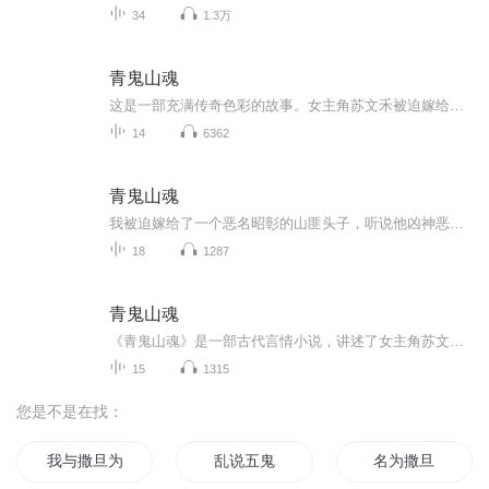
34
1.3万
青鬼山魂
这是一部充满传奇色彩的故事。女主角苏文禾被迫嫁给恶名昭彰的山匪头子江壑，却在相处中发现他竟是前朝忠臣之后，心性善良。她在山匪窝中度过艰难时光，逐渐赢得信任并成为孩子们的先生。然而，官府的追捕与背叛让她陷入绝境。为了救夫，她不惜牺牲自己，...
14
6362
青鬼山魂
我被迫嫁给了一个恶名昭彰的山匪头子，听说他凶神恶煞杀人如麻，成婚那天，我把银簪藏在袖中，打算拼个你死我活，盖头掀起，好家伙，他也太好看了！
18
1287
青鬼山魂
《青鬼山魂》是一部古代言情小说，讲述了女主角苏文禾被迫嫁给恶名昭彰的山匪头子江壑的故事。苏文禾出身书香门第，原本有自己的心仪之人，却因命运的捉弄，不得不与江壑成婚。在婚后相处中，两人经历了诸多情感冲突，但最终逐渐产生了深厚的感情。这部作...
15
1315
您是不是在找：
我与撒旦为邻
乱说五鬼
名为撒旦