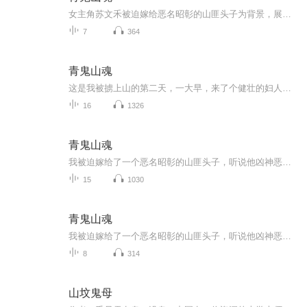
女主角苏文禾被迫嫁给恶名昭彰的山匪头子为背景，展现了一个不同寻常的爱情故事。苏文禾原本有着自己心仪的人，却被命运捉弄，被迫嫁入匪窝。然而，在与山匪头子的相处中，她逐渐发现，这些被世人称为恶徒的山匪，其实也有着自己的善良和温情。敬请期待！
7
364
青鬼山魂
这是我被掳上山的第二天，一大早，来了个健壮的妇人将我一阵梳妆打扮，给我套上喜服，拉着我一路送到了洞房。 隔着头上的红盖头，外面锣鼓喧天的热闹，我却是一个人窒息的想哭。我曾经也有一个很想嫁的人，不过，如今他也应该娶妻生子了。我甚至想过嫁...
16
1326
青鬼山魂
我被迫嫁给了一个恶名昭彰的山匪头子，听说他凶神恶煞，脸有刀疤杀人如麻，成婚那天，我把银簪藏在袖中，打算拼个你死我活盖头掀起，好家伙他也太好看了
15
1030
青鬼山魂
我被迫嫁给了一个恶名昭彰的山匪头子，听说他凶神恶煞脸有刀疤杀人如麻，成婚那天，我把银簪藏在袖中，打算拼个你死我活盖头掀起，好家伙他也太好看了。
8
314
山坟鬼母