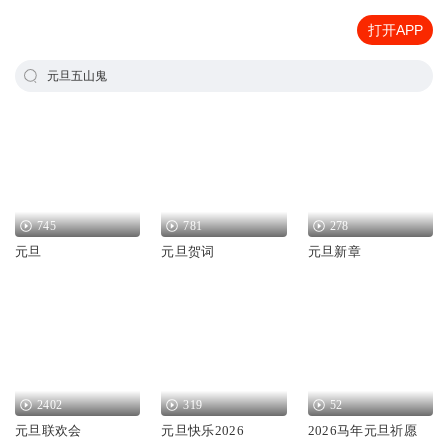
打开APP
元旦五山鬼
745
781
278
元旦
元旦贺词
元旦新章
2402
319
52
元旦联欢会
元旦快乐2026
2026马年元旦祈愿