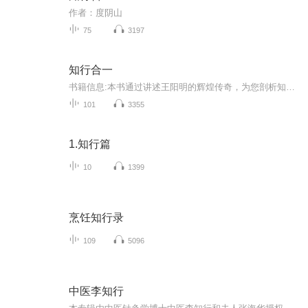
作者：度阴山
75
3197
知行合一
书籍信息:本书通过讲述王阳明的辉煌传奇，为您剖析知行合一的无边威力。内容重点:知行合一的“知”不是“知道”，而是“良知”，是每个人内心与生俱来的道德感和判断力。找到并遵循内心的良知，复杂的外部世界就将变得格外清晰，致胜决断，了然于心。主播...
101
3355
1.知行篇
10
1399
烹饪知行录
109
5096
中医李知行