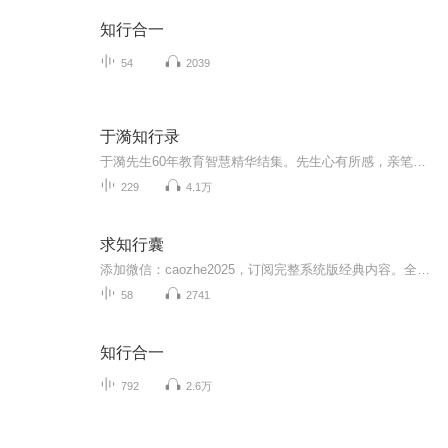
知行合一
54
2039
于漪知行录
于漪先生60年教育智慧精华结集。先生心有所感，亲笔批注，三言两语，隽永绵长。
229
4.1万
求知行囊
添加微信：caozhe2025，订阅完整系统版经典内容。全球经典深度思考，深读一年，遇见更清醒的自己。自媒体为碎片输出，完整版请订阅阅览室，更多深度内容。
58
2741
知行合一
792
2.6万