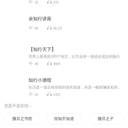
10
278
余知行讲座
58
35.2万
【知行天下】
世界上最美的100个地方，让耳朵来一场说走就走的旅行
48
4504
知行小酒馆
生活是一场五味杂陈的漫长旅途，亦是一幅斑斓多彩的宏大画卷。在这档播客里，我们深入生活的每个角落。 在这里，你将遇见为梦想拼搏的奋斗者，倾听他们在大城市中摸爬滚打、永不言弃的热血故事；也能听到温馨家庭里的琐碎日常，感受亲情环绕的脉脉温情。我...
16
3.8万
您是不是在找：
撒旦之书世界末日
你知不知道我有多爱你
撒旦之子