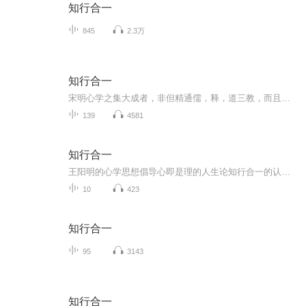
知行合一
845
2.3万
知行合一
宋明心学之集大成者，非但精通儒，释，道三教，而且能够统军征战，是中国历史上罕见的立德，立功，立言三不朽的伟人
139
4581
知行合一
王阳明的心学思想倡导心即是理的人生论知行合一的认知论和致良知的修养学说，旨在呼唤人的本体意识着重强调个体本身的价值和自我人性的修养 ！ 面对着节奏越来越快，竞争越来越激烈的生活，疲惫不堪的人们，精神生活逐渐荒芜，心灵也越发的孤独，知行合一...
10
423
知行合一
95
3143
知行合一