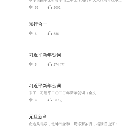
本专辑由中医针灸学博士中医李知行和夫人张海华授权全平台免费在线播出，感谢您的收听。
56
2002
知行合一
6
586
习近平新年贺词
5
274.4万
习近平新年贺词
来了！习近平二〇二〇年新年贺词（全文...
9
56.1万
元旦新章
命途风霜尽，乾坤气象和，历添新岁月，福满旧山河！龙蛇交替，迎接全新的2025！