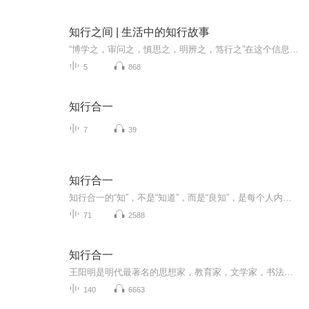
知行之间 | 生活中的知行故事
“博学之，审问之，慎思之，明辨之，笃行之”在这个信息爆炸的时代，热点层出不穷，我们常常被各种观点所包围。但只有将知识转化为行动，才能真正理解世界。在这个播客中，我会和大家一起，探讨热点背后的故事，分享践行的感悟。让我们在知行之间，发现不...
5
868
知行合一
7
39
知行合一
知行合一的“知”，不是“知道”，而是“良知”，是每个人内心与生俱来的道德感和判断力。找到并遵循内心的良知，复杂的外部世界就将变得格外清晰，致胜决断，了然于心。
71
2588
知行合一
王阳明是明代最著名的思想家，教育家，文学家，书法家，哲学家和军事家，是中国历史上罕见的在立德，立功，立言三方面都有显著作为的！
140
6663