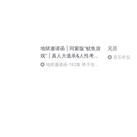
地狱邀请函 | 同窗版“鱿鱼游
元旦
戏” | 真人大逃杀&人性考验|
喜乐常安
精品多人有声
地狱邀请函-182集 终于安静
了（完）（新剧《心师鬼语》上
架，欢迎主页收听。）