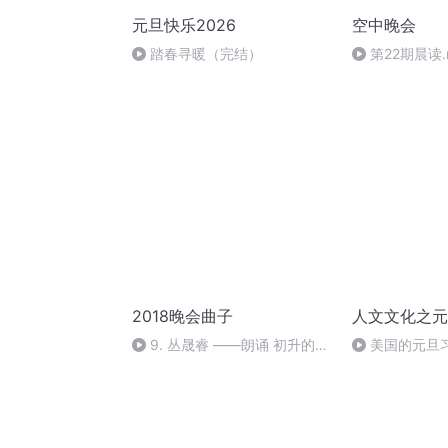
元旦快乐2026
空中晚会
踏春寻暖（完结）
第22期晨读.
2018晚会曲子
人文文化之元
9. 丛晟睿 ——朗诵 初升的太
美国的元旦
阳