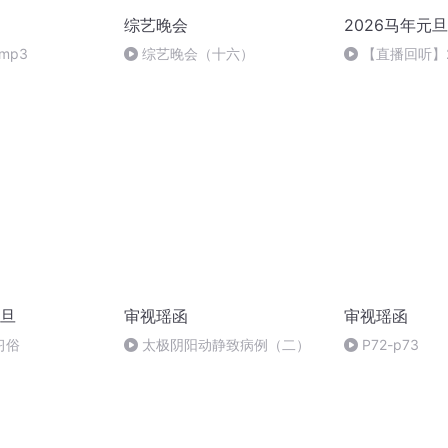
综艺晚会
2026马年元
mp3
综艺晚会（十六）
【直播回听】
祈愿
旦
审视瑶函
审视瑶函
习俗
太极阴阳动静致病例（二）
P72-p73