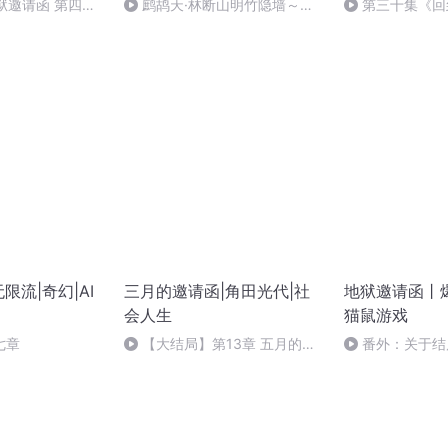
狱邀请函 第四十
鹧鸪天·林断山明竹隐墙～苏
第三十集《回
轼
封邀请函》
限流|奇幻|AI
三月的邀请函|角田光代|社
地狱邀请函丨
会人生
猫鼠游戏
七章
【大结局】第13章 五月的典
番外：关于结
礼（5）【完】
（完）