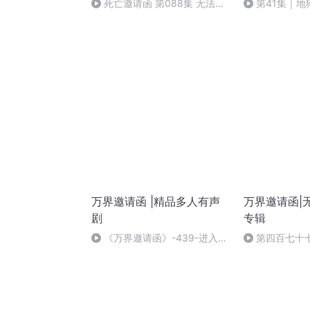
死亡邀请函 第088集 无法接
第41集｜地
受（完）
集 女鬼的食物
万界邀请函 |精品多人有声
万界邀请函|无
剧
专辑
《万界邀请函》-439-进入宝
第四百七十
莲灯世界 （完）