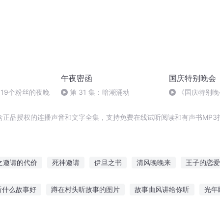
午夜密函
国庆特别晚会
19个粉丝的夜晚
第 31 集：暗潮涌动
《国庆特别晚
含正品授权的连播声音和文字全集，支持免费在线试听阅读和有声书MP3
之邀请的代价
死神邀请
伊旦之书
清风晚晚来
王子的恋爱
的世界
命运邀请函
死亡黑函
黑色邀请函
名为撒旦
修
听什么故事好
蹲在村头听故事的图片
故事由风讲给你听
光年
公主
故事免费听
蒙氏听老师讲故事
白昼故事音乐在线听
故事侠说