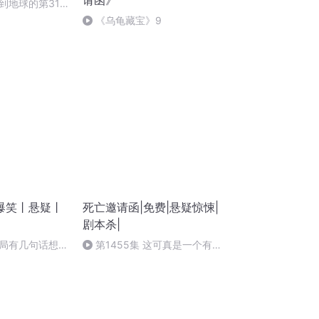
请函》
到地球的第31
《乌龟藏宝》9
爆笑丨悬疑丨
死亡邀请函|免费|悬疑惊悚|
剧本杀|
局有几句话想说
第1455集 这可真是一个有趣
的故事啊