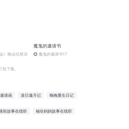
魔鬼的邀请书
会》晚会结尾语
魔鬼的邀请书17
打包下载。
邀请函
凌日邀月记
晚晚重生日记
真函授生
最强撒旦
恶魔的邀请函
睡前故事在线听
袖珍妈妈故事在线听
恐怖故事在线听
老虎方言故事在线听