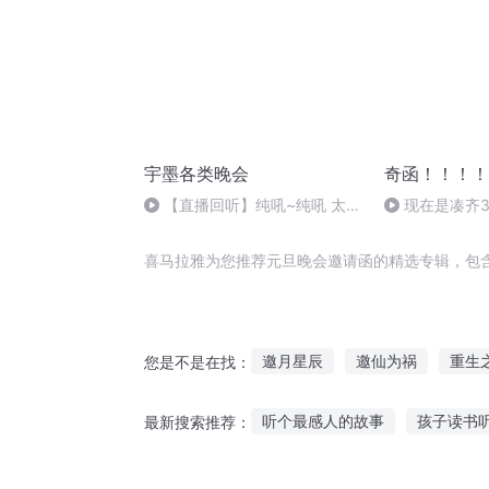
宇墨各类晚会
奇函！！！！
【直播回听】纯吼~纯吼 太T
现在是凑齐3
M累
喜马拉雅为您推荐元旦晚会邀请函的精选专辑，包
邀月星辰
邀仙为祸
重生
您是不是在找：
撒旦总裁晚上见
邀请你来我
听个最感人的故事
孩子读书
最新搜索推荐：
他和她的命运函数
异界邀月
特别刀的故事谁听
大哥上学