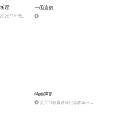
旦祈愿
一函遍復
2026马年元旦
崤函声韵
灵宝市教育系统纪念改革开放
40周年征文活动获奖作品选播