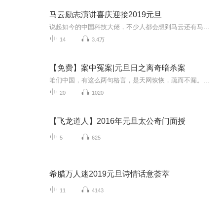
马云励志演讲喜庆迎接2019元旦
说起如今的中国科技大佬，不少人都会想到马云还有马化腾等人。尤其是马云，关于科技这一方面也是有投资不小的。可能很多人都还将阿里巴巴和马云定位在电商上，其实阿里巴巴早就变成了一个多元化的企业了。而且，在人工智能这一方面，马云可是有不少的成就...
14
3.4万
【免费】案中冤案|元旦日之离奇暗杀案
咱们中国，有这么两句格言，是天网恢恢，疏而不漏。这两句话中，所含的意义，就是言其人要作了恶事，纵然一时侥幸，能够逃出法网，但是叶落归根，依然逃不出天网去。所谓人间私语，天闻若雷，暗室亏心，神目如电，少不得默默中有个道理，总会有报应临头的...
20
1020
【飞龙道人】2016年元旦太公奇门面授
5
625
希腊万人迷2019元旦诗情话意荟萃
11
4143