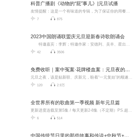
科普广播剧《动物的“屁”事儿》|元旦试播
友情提醒：这是一个有味道的专辑，为了保证你的用餐心情，请不要在进食时收听！《动物的“屁”事儿》 作者: [美] 尼克·卡鲁索 ／ [英] 达尼·拉巴奥蒂 著， [美] 伊桑·科贾克 绘图，王佩、王双语 译猫会放屁，它们的屁臭得很。章鱼虽然不放屁，但可...
7
875
2023中国朗诵联盟庆元旦迎新春诗歌朗诵会
特邀嘉宾：李辉；特邀作家：安德列、吴丰、星出而作、静水流深；总策划：凤雏生；总监制：静心；总导演：化虹；执行总监：莺子；主持人：静心、化虹
42
3506
免费收听｜案中冤案·花牌楼血案：元旦夜的沉冤与昭雪
元旦之夜，该是贴新联、庆新元，盼着“一元复始”的顺遂时刻。南京花牌楼自古繁华，红灯笼映着沿街商铺，爆竹声里裹着市井欢腾，本是辞旧迎新的太平夜。金陵城的元旦，本该是张灯结彩、人声鼎沸，可偏有鲜血溅碎年光，无名尸横亘街头，惊破了两江总督治下...
120
2.9万
全世界所有的歌曲第一季视频 新年元旦篇
更新进度连载至第5集 / 每天更新2-8集（不定期）PS.超级无敌好听！作者的话动感！动感！一起动感！订阅专辑就一起动感！动感！动感！动感！动感！副标题动感-歌曲的旅程计划只会出超好听的歌曲！永远出新的歌曲，很好听的歌曲让你们听的过瘾，把你听的兴奋...
6
514
中国传统节日里的那些故事和传说+中秋节+元旦春节等