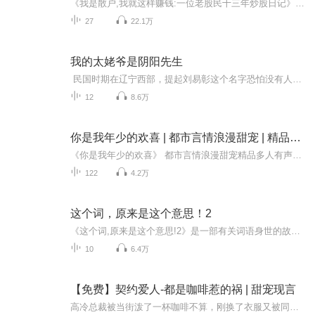
《我是散户,我就这样赚钱:一位老股民十三年炒股日记》作者亲历了近些年股市浮沉的全过程，并以日记的形式，记录了这段“可歌可泣。的股市历史。《我是散户，我就这样赚钱:一位老股民十三年炒股日记》作为作者股市操作的实录，充满着作者的股市睿智。书中叙...
27
22.1万
我的太姥爷是阴阳先生
民国时期在辽宁西部，提起刘易彰这个名字恐怕没有人会不知道，此人懂易经通八卦，晓阴阳。是当地 很有钱的一个地主，声望又很高。 但是，如果谁要是看到他可就会很失望了。他穿的衣服都是缝了又缝补了又补的，据说衣服补的厚 厚的看着都...
12
8.6万
你是我年少的欢喜 | 都市言情浪漫甜宠 | 精品多人有声剧
《你是我年少的欢喜》 都市言情浪漫甜宠精品多人有声剧 伪装乖软小白兔的狼系少女VS恣意深情的忠犬少年标签：青梅竹马+双向暗恋+欢喜冤家+终成眷属上架当天爆更20集，以后每天中午12:00双更，恳请小橙子们收藏订阅、五星好评和点赞评论哦~ “挺浅”夫妇，...
122
4.2万
这个词，原来是这个意思！2
《这个词,原来是这个意思!2》是一部有关词语身世的故事书，一部让你的中文水平迅速提升的书。原来，很多词的古今用法竟然如此不同，让国学行家带领你重返语文的历史现场，一次看完200则词条当初如何诞生，又如何演变成今日的用法，既长见识，又长知识。原...
10
6.4万
【免费】契约爱人-都是咖啡惹的祸 | 甜宠现言
高冷总裁被当街泼了一杯咖啡不算，刚换了衣服又被同一个女人泼了一杯果汁，这是什么缘分啊！神经大条小孤女为还债给债主打工当“保姆”不算，一不小心家里的房子还被烧了，只能住在债主家里，这是什么狗血呀！‘契约’期限：一辈子。欢迎收听由喜马拉雅出...