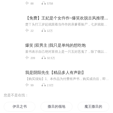
88
5758
【免费】王妃是个女仵作~爆笑欢脱古风推理甜宠He
楚丫头打三岁起就跟着当仵作的亲爹看验尸，七岁就能给亲爹打下手，一心想要到董先生口中的“六扇门”中去当个独一无二的女仵作！于是，十七岁的楚丫头仅凭着一腔热血，背着一个小花包袱就独自一人去闯京城了！于是，当朝执掌天下刑狱的最高司法长官，病娇...
22
12万
爆笑 |双男主 |我只是单纯的想吃饱
堇书表示自己绝对算得上是一只五好恶鬼了，除了饿以外，这漫长的鬼生也没干过几件正正经经的鬼干的坏事！直到后来遇到了从边关回来的祁将军。”说！你真的没有过什么出格的想法？“鼎鼎大名祁将军将某弱小男鬼抵在门口，“坦白从宽！抗拒从严！”“将........
209
32.5万
我是阴阳先生【精品多人有声剧】
【购买须知】1、本作品为付费有声书，购买成功后，即可收听。2、版权归原作者所有，严禁翻录成任何形式，严禁在任何第三方平台传播，违者将追究其法律责任。3、如在充值／购买环节遇到问题，您可通过页面右上方按钮，将页面分享至微信内使用微信支付完成购...
99
2.9万
您是不是在找：
伊旦之书
撒旦的领地
魔王撒旦的旅程