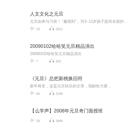
人文文化之元旦
元旦由来与习俗！ “趣报到”，为3~12岁孩子提供全面的通识知识系列课程。让孩子广泛接触通识教育，掌握更全面的天文，历史，地理，艺术，生活及科普知识。找到兴趣，快乐成长！...
10
2011
20090102哈哈笑元旦精品演出
20090102哈哈笑元旦精品演出
7
353
《元旦》总把新桃换旧符
新年将至，这是元旦快乐的文章，我献给大家，
64
2196
【么学声】2008年元旦奇门面授班
29
3484