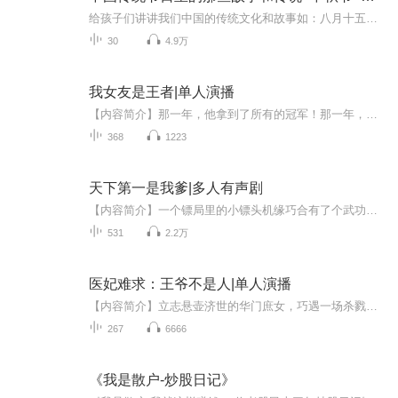
给孩子们讲讲我们中国的传统文化和故事如：八月十五的由来中秋节的来历八月十五中秋节的各种风俗习惯传说故事各地的风俗习惯随着时节的变化，我们来讲每个节气及假期的有趣故事
30
4.9万
我女友是王者|单人演播
【内容简介】那一年，他拿到了所有的冠军！那一年，在八强赛中他抽到了最弱的一个战队，他笑了，他的队友们也笑了，然而这天以后，他就再也没笑过。他们输了，输给了被认为最弱的一个队，轻敌也好，实力也罢，队友们纷纷退役，他也再没了那股无敌的心气，...
368
1223
天下第一是我爹|多人有声剧
【内容简介】一个镖局里的小镖头机缘巧合有了个武功天下第一的爹，他原本平凡的人生自此发生了翻天覆地的变化，各种以前可望而不可及的人与事如今都变得唾手可得。与此同时面对天下乱局，面对各派势力的拉拢，他又该何去何从呢？一连串故事是就此展开……...
531
2.2万
医妃难求：王爷不是人|单人演播
【内容简介】立志悬壶济世的华门庶女，巧遇一场杀戮，亡者是当朝陛下盛宠的七皇子。几日后，一纸婚书，竟将她赐婚给七皇子。嫡姐嫉妒，她受尽欺凌。“别人打你，你便用力打回去，本王护着你。”她以为，那是此生最暖心的话语。却不知，他要的，不过是她眉...
267
6666
《我是散户-炒股日记》