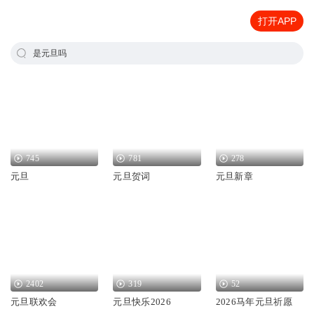
打开APP
是元旦吗
745
781
278
元旦
元旦贺词
元旦新章
2402
319
52
元旦联欢会
元旦快乐2026
2026马年元旦祈愿