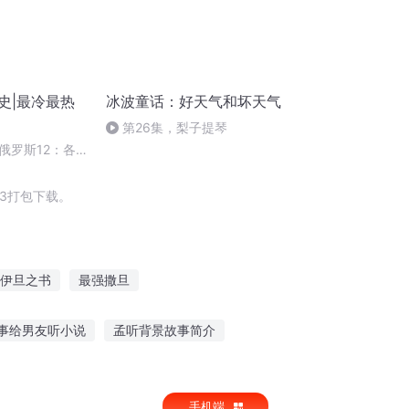
史|最冷最热
冰波童话：好天气和坏天气
第26集，梨子提琴
俄罗斯12：各
3打包下载。
伊旦之书
最强撒旦
我与撒旦为邻
御气之星火撩原
事给男友听小说
孟听背景故事简介
听故事在线观看
适合女性晚上听的故事
手机端