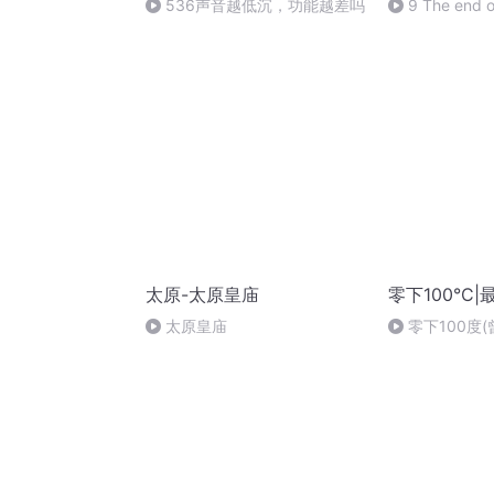
536声音越低沉，功能越差吗
9 The end o
太原-太原皇庙
零下100°C
太原皇庙
零下100度