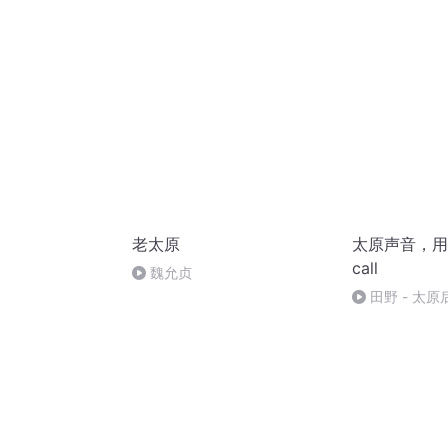
老太原
太原声音，用
call
魏允贞
田野 - 太
山西好风光）