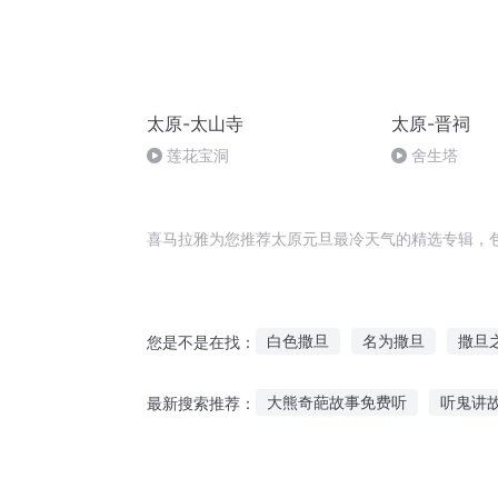
太原-太山寺
太原-晋祠
莲花宝洞
舍生塔
喜马拉雅为您推荐太原元旦最冷天气的精选专辑，
白色撒旦
名为撒旦
撒旦
您是不是在找：
穿越的我原来一开始就是最强了
大熊奇葩故事免费听
听鬼讲
最新搜索推荐：
撒旦先生
撒旦日记
撒旦
听老兵讲战斗故事
听故事学会