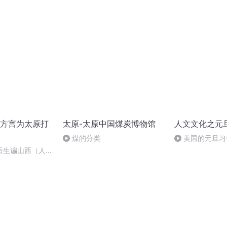
温明显清晨注意加衣
祈愿
方言为太原打
太原-太原中国煤炭博物馆
人文文化之元
煤的分类
美国的元旦习
原后生谝山西（人说