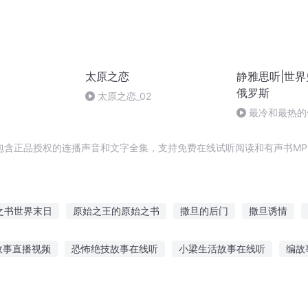
太原之恋
静雅思听|世界
俄罗斯
太原之恋_02
最冷和最热的
种沙皇各种乱
包含正品授权的连播声音和文字全集，支持免费在线试听阅读和有声书MP
之书世界末日
原始之王的原始之书
撒旦的后门
撒旦诱情
原气大陆
撒旦的领地
双面撒旦
原始末日
四旦双冰
故事直播视频
恐怖绝技故事在线听
小梁生活故事在线听
编故
之子
旦暮之地
计pdf下载
大学室友听吓人故事
八岁喜欢听故事
死亡日记