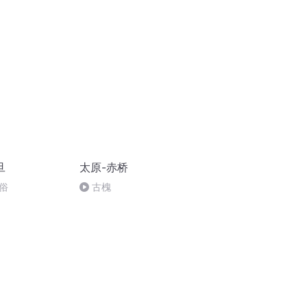
原青年分享双城生活的苦与甜
旦
太原-赤桥
俗
古槐