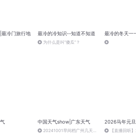
|最冷门旅行地
最冷的冷知识--知道不知道
最冷的冬天一
为什么是叫“傻瓜”？
气
中国天气show|广东天气
2026马年元
20241001早间档广州几天降
【直播回听】