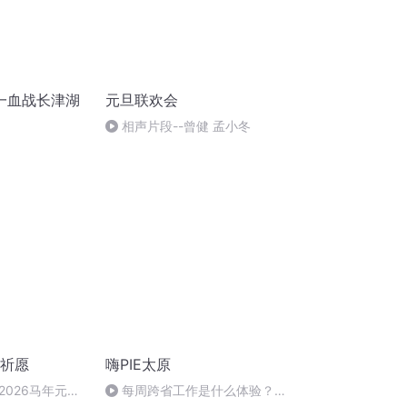
一血战长津湖
元旦联欢会
相声片段--曾健 孟小冬
旦祈愿
嗨PIE太原
2026马年元旦
每周跨省工作是什么体验？太