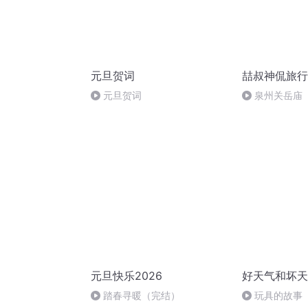
元旦贺词
喆叔神侃旅行
元旦贺词
泉州关岳庙
元旦快乐2026
好天气和坏天
踏春寻暖（完结）
玩具的故事