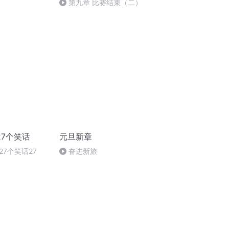
第九章 比赛结束（二）
7个笑话
元旦新章
7个笑话27
奋进新旅