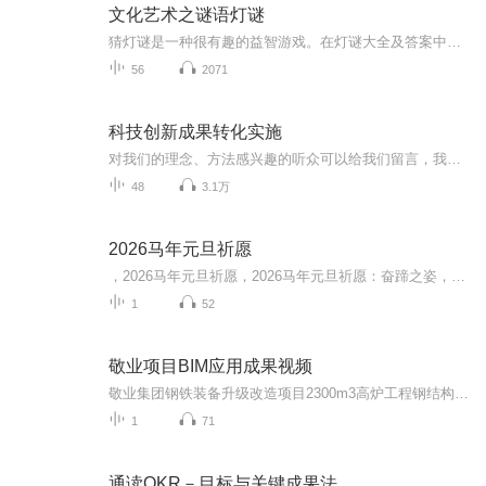
文化艺术之谜语灯谜
猜灯谜是一种很有趣的益智游戏。在灯谜大全及答案中，猜字谜是其中之一，在中国有元霄节猜灯谜、中秋节猜灯谜的习俗。是我国劳动人民创造的一种口头文学,是我国传统文化的瑰宝,
56
2071
科技创新成果转化实施
对我们的理念、方法感兴趣的听众可以给我们留言，我们会尽快联系，交流合作。还可以搜索关注我们的微 信 公 众 号：能源动力减排技术创新，获得更多文章、方案、专利、实验视频资料。
48
3.1万
2026马年元旦祈愿
，2026马年元旦祈愿，2026马年元旦祈愿：奋蹄之姿，赴时代之约我祈愿，2026年的中国 山河锦绣，繁荣昌盛。我祈愿，2026年的每个奋斗者，都能策马扬鞭，不负韶华。我祈愿，2026年的情感世界，温暖纯粹 情谊绵长。我祈愿，，2026年的我们，心怀热爱，向阳而...
1
52
敬业项目BIM应用成果视频
敬业集团钢铁装备升级改造项目2300m3高炉工程钢结构制安点位置于河北省石家庄市平山县敬业集团厂区院内； 其中我公司承接A#高炉出铁场范围内所有钢结构制安及设备安装调试工作及其高炉上料主皮带及其通廊的钢结构制安及设备安装调试工作。
1
71
通读OKR－目标与关键成果法