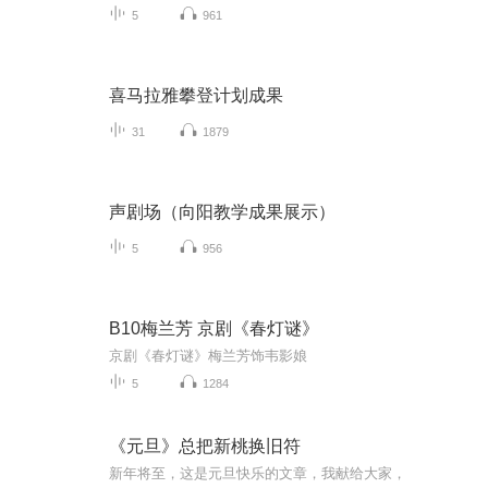
5
961
喜马拉雅攀登计划成果
31
1879
声剧场（向阳教学成果展示）
5
956
B10梅兰芳 京剧《春灯谜》
京剧《春灯谜》梅兰芳饰韦影娘
5
1284
《元旦》总把新桃换旧符
新年将至，这是元旦快乐的文章，我献给大家，