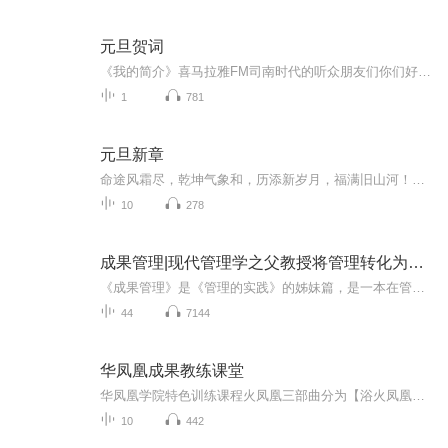
元旦贺词
《我的简介》喜马拉雅FM司南时代的听众朋友们你们好，首先非常感谢大家一直以来对司南时代的支持，为我们的进步提供宝贵的意见。马上我们将迎来2018年，在新的一年里我们会更加用心的给大家准备优秀的作品，2018我们一同进步。为了感谢大家长久以来的支持...
1
781
元旦新章
命途风霜尽，乾坤气象和，历添新岁月，福满旧山河！龙蛇交替，迎接全新的2025！
10
278
成果管理|现代管理学之父教授将管理转化为成果
《成果管理》是《管理的实践》的姊妹篇，是一本在管理思想上相当超前和富有真知灼见的著作。在德鲁克先生早期有影响力的管理著作中，这是一本里程碑式的著作：首先，本书第一次涉及“企业战略”这个主题；其次，本书第一次给产品、市场和分销渠道划分了类...
44
7144
华凤凰成果教练课堂
华凤凰学院特色训练课程火凤凰三部曲分为【浴火凤凰】、【凤凰涅槃】、【凤凰再生】三大主题内容，带领你开启生命探索，生命蜕变、生命创造的旅程。助你对自我有全新的发现和更深的觉知，认知自身限制和优势，找到解决人生问题的密钥，从而获得更卓越的个...
10
442