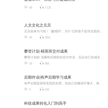
20
7.1万
人文文化之元旦
元旦由来与习俗！ “趣报到”，为3~12岁孩子提供全面的通识知识系列课程。让孩子广泛接触通识教育，掌握更全面的天文，历史，地理，艺术，生活及科普知识。找到兴趣，快乐成长！...
10
2011
攀登计划-精英班交付成果
攀登计划的 演播和后期班的交付作业，见证自己的成长，期待大家的点评和沟通交流！
10
563
后期作业|有声后期学习成果
有声后期是很有意思的东西，怕自己的脑洞不够大，每一次作业提交后都会紧张，会惴惴不安，又有些小期待，哈哈
3
132
科技成果转化入门到高手