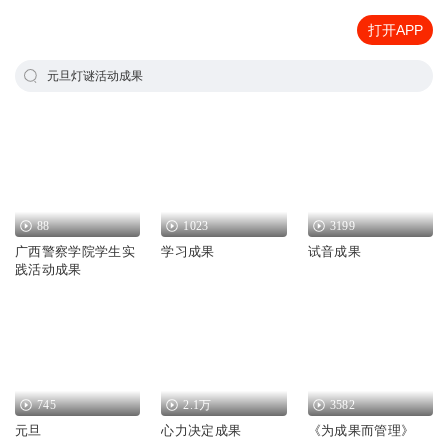
打开APP
元旦灯谜活动成果
88
1023
3199
广西警察学院学生实
学习成果
试音成果
践活动成果
745
2.1万
3582
元旦
心力决定成果
《为成果而管理》