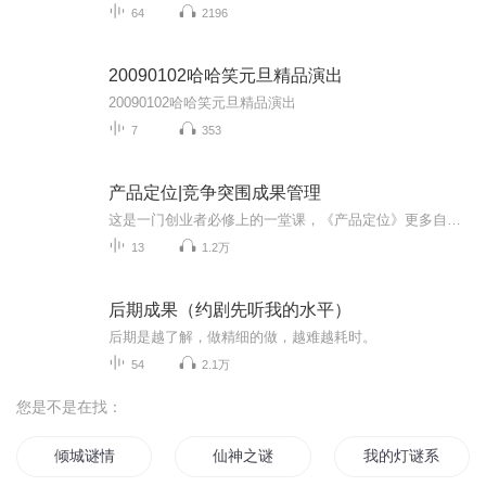
64
2196
20090102哈哈笑元旦精品演出
20090102哈哈笑元旦精品演出
7
353
产品定位|竞争突围成果管理
这是一门创业者必修上的一堂课，《产品定位》更多自爆品来自于这堂课！上百位品牌创始人极力推荐， CEO最怕被竞争对手学习的课程，《产品定位》指导项目明确方向，获取新商业路径！如何选定产品种子用户？如何产品迭代让用户尖叫？如何占领用户心智，吸引目标用户？如何建立一个崭新的新产品营销思维方式？怎么能让想法变成具有说服力的产品方案？如何在当下需求如此竞争的背景下，悟出自己企业的产品崛起之道？主要内容：一、产品卖不好的七大原因是什么？二、产品定位的两大陷阱？三、四十...
13
1.2万
后期成果（约剧先听我的水平）
后期是越了解，做精细的做，越难越耗时。
54
2.1万
您是不是在找：
倾城谜情
仙神之谜
我的灯谜系统老厉