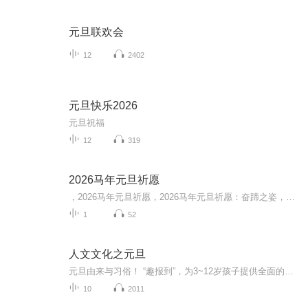
元旦联欢会
12
2402
元旦快乐2026
元旦祝福
12
319
2026马年元旦祈愿
，2026马年元旦祈愿，2026马年元旦祈愿：奋蹄之姿，赴时代之约我祈愿，2026年的中国 山河锦绣，繁荣昌盛。我祈愿，2026年的每个奋斗者，都能策马扬鞭，不负韶华。我祈愿，2026年的情感世界，温暖纯粹 情谊绵长。我祈愿，，2026年的我们，心怀热爱，向阳而...
1
52
人文文化之元旦
元旦由来与习俗！ “趣报到”，为3~12岁孩子提供全面的通识知识系列课程。让孩子广泛接触通识教育，掌握更全面的天文，历史，地理，艺术，生活及科普知识。找到兴趣，快乐成长！...
10
2011