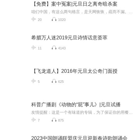
【免费】案中冤案|元旦日之离奇暗杀案
咱们中国，有这么两句格言，是天网恢恢，疏而不漏。这两句话中，所含的意义，就是言其人要作了恶事，纵然一时侥幸，能够逃出法网，但是叶落归根，依然逃不出天网去。所谓人间私语，天闻若雷，暗室亏心，神目如电，少不得默默中有个道理，总会有报应临头的...
20
1020
希腊万人迷2019元旦诗情话意荟萃
11
4143
【飞龙道人】2016年元旦太公奇门面授
5
625
科普广播剧《动物的“屁”事儿》|元旦试播
友情提醒：这是一个有味道的专辑，为了保证你的用餐心情，请不要在进食时收听！《动物的“屁”事儿》 作者: [美] 尼克·卡鲁索 ／ [英] 达尼·拉巴奥蒂 著， [美] 伊桑·科贾克 绘图，王佩、王双语 译猫会放屁，它们的屁臭得很。章鱼虽然不放屁，但可...
7
875
2023中国朗诵联盟庆元旦迎新春诗歌朗诵会