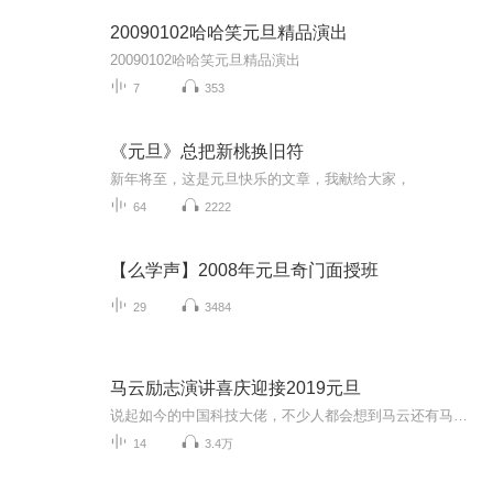
20090102哈哈笑元旦精品演出
20090102哈哈笑元旦精品演出
7
353
《元旦》总把新桃换旧符
新年将至，这是元旦快乐的文章，我献给大家，
64
2222
【么学声】2008年元旦奇门面授班
29
3484
马云励志演讲喜庆迎接2019元旦
说起如今的中国科技大佬，不少人都会想到马云还有马化腾等人。尤其是马云，关于科技这一方面也是有投资不小的。可能很多人都还将阿里巴巴和马云定位在电商上，其实阿里巴巴早就变成了一个多元化的企业了。而且，在人工智能这一方面，马云可是有不少的成就...
14
3.4万