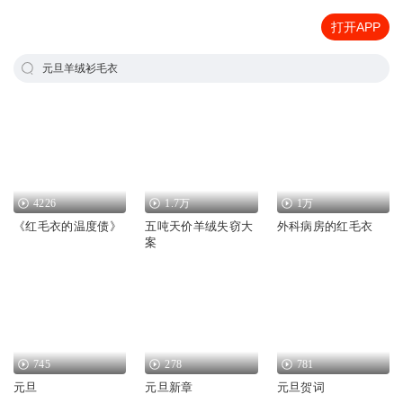
打开APP
元旦羊绒衫毛衣
4226
1.7万
1万
《红毛衣的温度债》
五吨天价羊绒失窃大
外科病房的红毛衣
案
745
278
781
元旦
元旦新章
元旦贺词