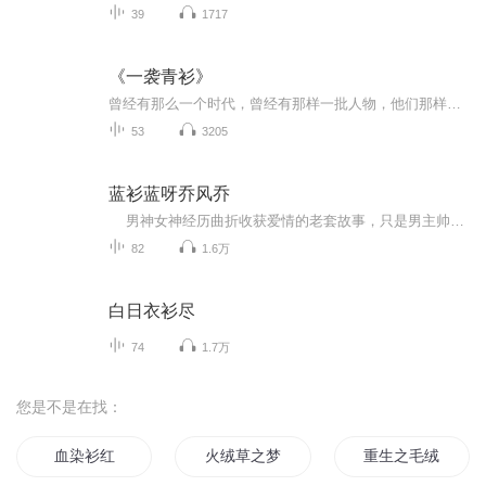
39
1717
《一袭青衫》
曾经有那么一个时代，曾经有那样一批人物，他们那样地想着，那样的活着。他们离我们今天并不遥远，但他们守护、在意、体现的精神、传统、风骨，已与我们相去甚远。读着他们，我们感到恍若隔世；抚摸历史，我们常常浩叹不已。6种人生，72位民国名流。他们在...
53
3205
蓝衫蓝呀乔风乔
男神女神经历曲折收获爱情的老套故事，只是男主帅得惊动国内外，留学时遭到金发妹子排队追求，高智商在学校年年考第一，在大学当副教授教量子物理，15岁顺便学编程帮助大哥创业，更是热爱美食与厨艺，靠两条糖醋鱼吸引女主。。。 话说，这样的男神，要什么样的女主才能搞定呢？当然一定是傻白甜啦，是吗？不是吗？来，一起听
82
1.6万
白日衣衫尽
74
1.7万
您是不是在找：
血染衫红
火绒草之梦
重生之毛绒球巨星