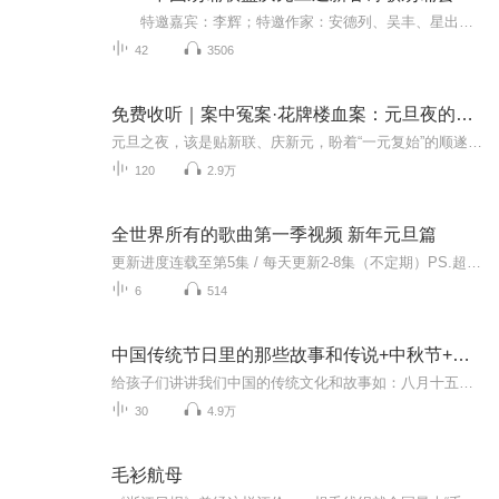
特邀嘉宾：李辉；特邀作家：安德列、吴丰、星出而作、静水流深；总策划：凤雏生；总监制：静心；总导演：化虹；执行总监：莺子；主持人：静心、化虹
42
3506
免费收听｜案中冤案·花牌楼血案：元旦夜的沉冤与昭雪
元旦之夜，该是贴新联、庆新元，盼着“一元复始”的顺遂时刻。南京花牌楼自古繁华，红灯笼映着沿街商铺，爆竹声里裹着市井欢腾，本是辞旧迎新的太平夜。金陵城的元旦，本该是张灯结彩、人声鼎沸，可偏有鲜血溅碎年光，无名尸横亘街头，惊破了两江总督治下...
120
2.9万
全世界所有的歌曲第一季视频 新年元旦篇
更新进度连载至第5集 / 每天更新2-8集（不定期）PS.超级无敌好听！作者的话动感！动感！一起动感！订阅专辑就一起动感！动感！动感！动感！动感！副标题动感-歌曲的旅程计划只会出超好听的歌曲！永远出新的歌曲，很好听的歌曲让你们听的过瘾，把你听的兴奋...
6
514
中国传统节日里的那些故事和传说+中秋节+元旦春节等
给孩子们讲讲我们中国的传统文化和故事如：八月十五的由来中秋节的来历八月十五中秋节的各种风俗习惯传说故事各地的风俗习惯随着时节的变化，我们来讲每个节气及假期的有趣故事
30
4.9万
毛衫航母