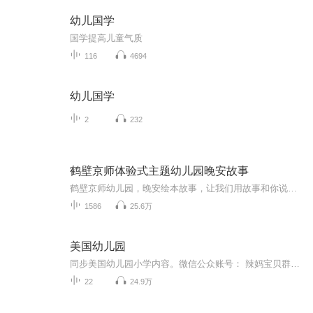
幼儿国学
国学提高儿童气质
116
4694
幼儿国学
2
232
鹤壁京师体验式主题幼儿园晚安故事
鹤壁京师幼儿园，晚安绘本故事，让我们用故事和你说晚安，陪伴你快乐入睡，快乐成长！养成良好的阅读习惯行为纠正，性格培养，用故事代替说教，每天晚上8点，和你相约！
1586
25.6万
美国幼儿园
同步美国幼儿园小学内容。微信公众账号： 辣妈宝贝群，群主维多利亚微信号：vicsai3
22
24.9万