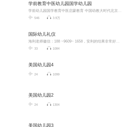
学前教育中医幼儿园国学幼儿园
学前幼儿园国学教育中医启蒙教育 中国幼教大时代北京果雪儿原创在线学前教育直播频道推出的每天三分钟播报时间，聚焦火热中华优秀传统文化国学幼教信息内容方面：1、聚焦学前教育、幼儿园教育、家庭教育、国学教育、中医启蒙绘本阅读。2、面向幼儿园园长、...
546
3.9万
国际幼儿礼仪
海利老师徽信：188 ~9609~ 1658，安利的结果非常好，就是这条创业之路有3大痛点:①顾客难开发，顾客不忠诚，②伙伴起步挣不到钱，人才流失率高，③开会学习出差费用大，很难兼顾家庭、工作、安利，导致家人反对。 面对这些痛点，成冠盛和利用5年的时间研发了一套打开安利事业成功之门的金钥匙，自2015年5月1日3人成功转型以来，从0开始，目前年营业额已经达到1个多亿，因方便快捷的运作模式，以及完善的四级辅导系统，运用互联网工具高效的经营，六年来市场遍布全国各地，培养了...
33
1084
美国幼儿园4
24
1099
美国幼儿园2
24
1304
美国幼儿园3