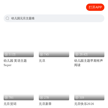
打开APP
幼儿国元旦主题墙
3.1万
745
29.4万
幼儿园 英语主题
元旦
幼儿园主题早期有声
Super
阅读
781
278
319
元旦贺词
元旦新章
元旦快乐2026