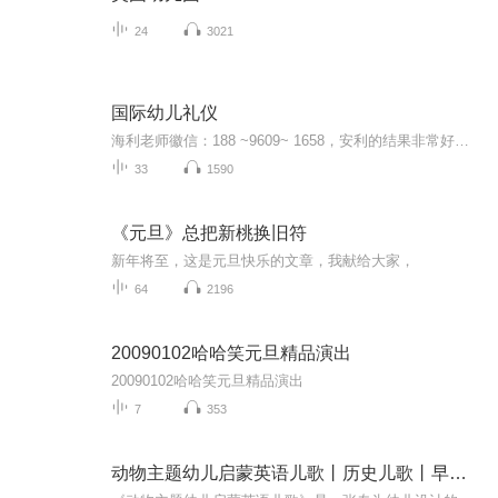
24
3021
国际幼儿礼仪
海利老师徽信：188 ~9609~ 1658，安利的结果非常好，就是这条创业之路有3大痛点:①顾客难开发，顾客不忠诚，②伙伴起步挣不到钱，人才流失率高，③开会学习出差费用大，很难兼顾家庭、工作、安利，导致家人反对。 面对这些痛点，成冠盛和利用5年的时间研发了一套打开安利事业成功之门的金钥匙，自2015年5月1日3人成功转型以来，从0开始，目前年营业额已经达到1个多亿，因方便快捷的运作模式，以及完善的四级辅导系统，运用互联网工具高效的经营，六年来市场遍布全国各地，培养了...
33
1590
《元旦》总把新桃换旧符
新年将至，这是元旦快乐的文章，我献给大家，
64
2196
20090102哈哈笑元旦精品演出
20090102哈哈笑元旦精品演出
7
353
动物主题幼儿启蒙英语儿歌丨历史儿歌丨早教儿歌