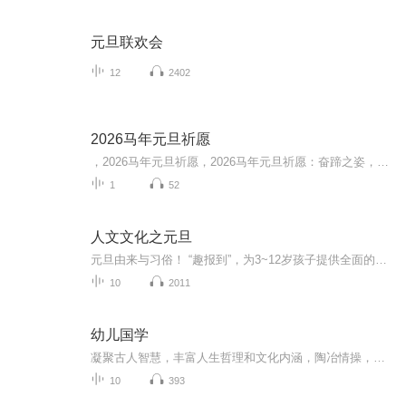
元旦联欢会
12
2402
2026马年元旦祈愿
，2026马年元旦祈愿，2026马年元旦祈愿：奋蹄之姿，赴时代之约我祈愿，2026年的中国 山河锦绣，繁荣昌盛。我祈愿，2026年的每个奋斗者，都能策马扬鞭，不负韶华。我祈愿，2026年的情感世界，温暖纯粹 情谊绵长。我祈愿，，2026年的我们，心怀热爱，向阳而...
1
52
人文文化之元旦
元旦由来与习俗！ “趣报到”，为3~12岁孩子提供全面的通识知识系列课程。让孩子广泛接触通识教育，掌握更全面的天文，历史，地理，艺术，生活及科普知识。找到兴趣，快乐成长！...
10
2011
幼儿国学
凝聚古人智慧，丰富人生哲理和文化内涵，陶冶情操，学会为人处世之道。
10
393