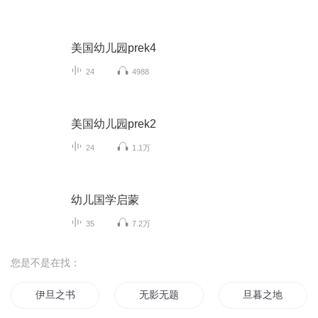
美国幼儿园prek4
24
4988
美国幼儿园prek2
24
1.1万
幼儿国学启蒙
35
7.2万
您是不是在找：
伊旦之书
无影无题
旦暮之地