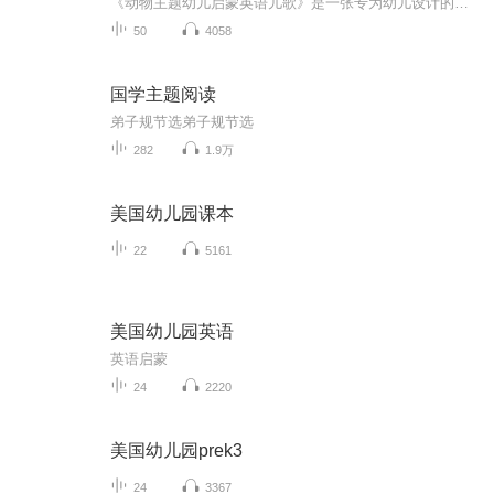
《动物主题幼儿启蒙英语儿歌》是一张专为幼儿设计的英语学习专辑。通过一系列富有节奏感和旋律性的儿歌，孩子们可以在快乐的氛围中学习到各种动物的英文名称和有趣的事实。每首歌曲都以生动的动物故事为背景，旨在激发儿童对英语的兴趣，同时培养他们的语...
50
4058
国学主题阅读
弟子规节选弟子规节选
282
1.9万
美国幼儿园课本
22
5161
美国幼儿园英语
英语启蒙
24
2220
美国幼儿园prek3
24
3367