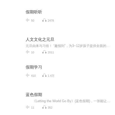
假期听听
50
2478
人文文化之元旦
元旦由来与习俗！ “趣报到”，为3~12岁孩子提供全面的通识知识系列课程。让孩子广泛接触通识教育，掌握更全面的天文，历史，地理，艺术，生活及科普知识。找到兴趣，快乐成长！...
10
2011
假期学习
410
1.4万
蓝色假期
《Letting the World Go By》(蓝色假期)，一张能让你心境平和，怡情悦性的发烧美乐，由世界著名的发烧名厂Real Music录制，多位新纪元音乐名家：钢琴家Kevin Kern，Danny Wright，Berward Koch，吉他手Govi，竖琴家Hilary Stagg等，倾情演奏十一首醉人...
11
352