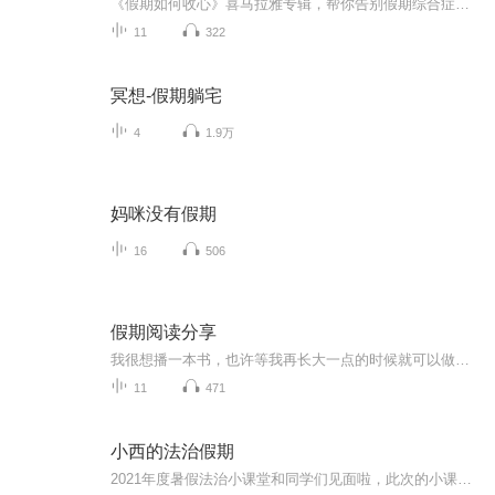
《假期如何收心》喜马拉雅专辑，帮你告别假期综合症！11个音频，10个免费，1个付费，全方位教你收心大法！免费内容标题系统，轻松应对假期收心难题。付费音频深度解析，10篇文章组合，助你假期后迅速回归工作状态！收心，从《假期如何收心》开始！
11
322
冥想-假期躺宅
4
1.9万
妈咪没有假期
16
506
假期阅读分享
我很想播一本书，也许等我再长大一点的时候就可以做这件事了。
11
471
小西的法治假期
2021年度暑假法治小课堂和同学们见面啦，此次的小课堂内容丰富，伴随着“护苗行动”的开展，河西未检工作室的我们将陪伴同学们度过这一暑假。