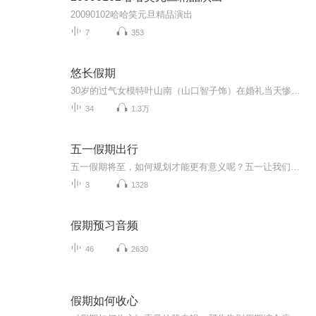
20090102哈哈笑元旦精品演出
7
353
悠长假期
30岁的过气女模特叶山南（山口智子饰）在婚礼当天惨遭无良未婚夫卷款逃婚。 当她怒不可遏的狂奔到未婚夫居所，只堵截到了无辜的室友濑名秀俊（木村拓哉饰）——一个不得志的24岁钢琴家。身无分文又无家可归的小南对濑名威逼利诱，成为了他的新同居人。两人在同一屋檐下的生活磕磕绊绊 ，事业爱情也都不甚顺畅，渐渐竟生惺惺相惜之感……
34
1.3万
五一假期出行
五一假期将至，如何规划才能更有意义呢？五一让我们做感恩之行吧！五一让我们做公益，让爱与成长在路上，五一，让我们回归家乡，陪伴父母到田埂上找到蒲公英最珍贵的"风景"，在孩子心里种下一颗关于"家"的种子。
3
1328
假期预习音频
46
2630
假期如何收心