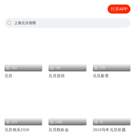
打开APP
上海元旦假期
745
781
278
元旦
元旦贺词
元旦新章
319
2402
52
元旦快乐2026
元旦联欢会
2026马年元旦祈愿