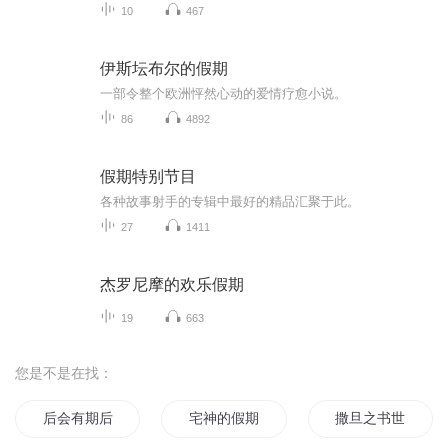
10
467
伊斯坛布尔的假期
一部令整个欧洲怦然心动的爱情疗愈小说。
86
4892
假期特别节目
各种故事射手的专辑中最好的精品汇聚于此。
27
1411
杰罗尼摩的欢乐假期
19
663
您是不是在找：
后会有期后会有期
宅神的假期
撒旦之书世界末日