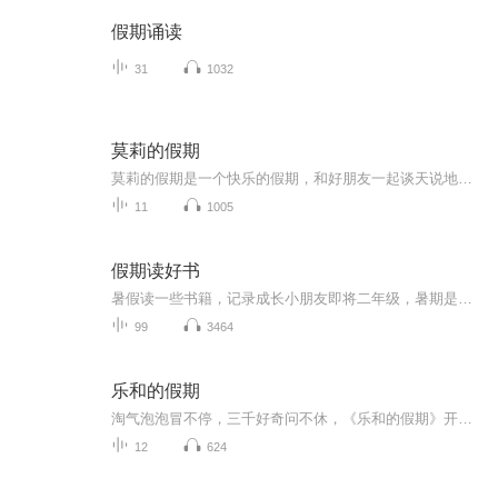
假期诵读
31
1032
莫莉的假期
莫莉的假期是一个快乐的假期，和好朋友一起谈天说地，一起进行一次华丽的冒险，一起去偶像的书店打工……可是，这个暑假与以前又有点不同，感觉大家一下子都长大了，有了这样那样的烦恼和秘密。妈妈的爱有时会觉得是种甜蜜的负担，与好朋友的相处彼此温暖又彼此伤害，心里藏着一个关于男孩子的秘密……看来，没有烦恼的成长，那是到不了的彼岸……
11
1005
假期读好书
暑假读一些书籍，记录成长小朋友即将二年级，暑期是阅读的黄金期。老师要求孩子继续用朗读的方式进行阅读，逐渐克服错字漏字多字等不良阅读习惯。那么我们索性将每天的阅读内容系统化以音频的形式进行保存，将孩子的成长记录。每则内容都是第一次通读，不...
99
3464
乐和的假期
淘气泡泡冒不停，三千好奇问不休，《乐和的假期》开始咯！快来跟着乐和一起，国学池里打滚，故事屋中做梦，滑滑梯上品尝科学芝士吧！
12
624