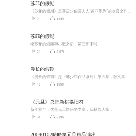
苏菲的假期
《苏菲的假期》是塞居尔伯爵夫人“苏菲系列”的收官之作，讲述了苏菲、玛格丽特、卡米耶等“小淑女”和保罗、让、莱昂等“小绅士”在暑假里发生的种种。在这个悠长假期里，男孩和女孩们一起学习、玩耍、冒险，共同体验了重逢的喜悦和离别的悲伤，上演了一...
29
1449
苏菲的假期
继苏菲的烦恼和小淑女后，第三部来啦
24
2.8万
漫长的假期
《漫长的假期》是《韩少功作品系列》第四卷，散文集。四十五篇散文，分为“远方”、“留痕”、“背影”三部分。《走亲戚》获1996年度福建文学奖。《笑的遗产》获1992年度《中国作家》散文奖。
45
1558
《元旦》总把新桃换旧符
新年将至，这是元旦快乐的文章，我献给大家，
64
2196
20090102哈哈笑元旦精品演出