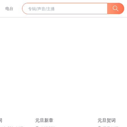
电台
词
元旦新章
元旦贺词