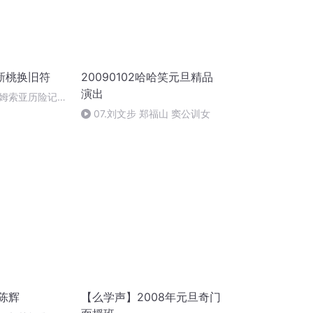
新桃换旧符
20090102哈哈笑元旦精品
演出
姆索亚历险记
07.刘文步 郑福山 窦公训女
陈辉
【么学声】2008年元旦奇门