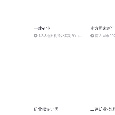
一建矿业
南方周末新年
1.2.3地质构造及其对矿山工
南方周末20
程的影响
有奋不顾身的
久的勇气wav
矿业权转让类
二建矿业-陈