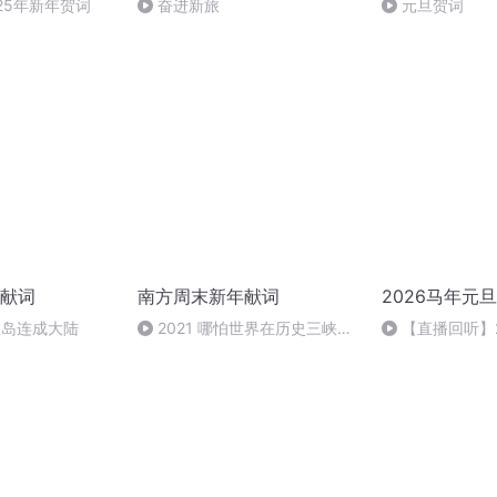
25年新年贺词
奋进新旅
元旦贺词
献词
南方周末新年献词
2026马年元
把孤岛连成大陆
2021 哪怕世界在历史三峡中
【直播回听】
飘流 你我有彼此在
祈愿