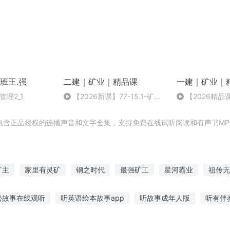
班王.强
二建｜矿业｜精品课
一建｜矿业｜
管理2_1
【2026新课】77-15.1-矿业
【2026精品课
工程技术文档管理15.2矿业工程
井井筒表土施工 
管理新发展
包含正品授权的连播声音和文字全集，支持免费在线试听阅读和有声书MP
矿主
家里有灵矿
钢之时代
最强矿工
星河霸业
祖传无
质超女
血与钢之子
神级大矿主
矿工也能修仙
我是矿老板
松故事在线观听
听英语绘本故事app
听故事成年人版
听有伴
物种故事的软件
什么订阅号可以听故事
听故事去广告的软件