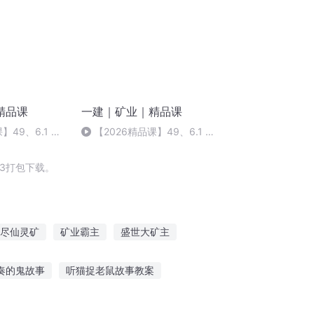
精品课
一建｜矿业｜精品课
】49、6.1 立
【2026精品课】49、6.1 立
总结_2
井井筒表土施工 总结_2
3打包下载。
尽仙灵矿
矿业霸主
盛世大矿主
钢铁星河
异界大矿主
奏的鬼故事
听猫捉老鼠故事教案
宝宝睡前催眠听故事
小孩三岁听故事