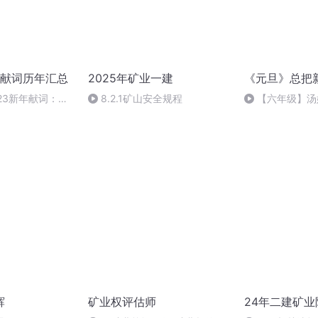
献词历年汇总
2025年矿业一建
《元旦》总把
23新年献词：总
8.2.1矿山安全规程
【六年级】汤
相信，总要坚韧恒
（节选）
辉
矿业权评估师
24年二建矿业