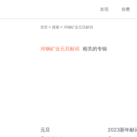
发现
分类
>
>
首页
搜索
河钢矿业元旦献词
河钢矿业元旦献词
相关的专辑
元旦
2023新年献