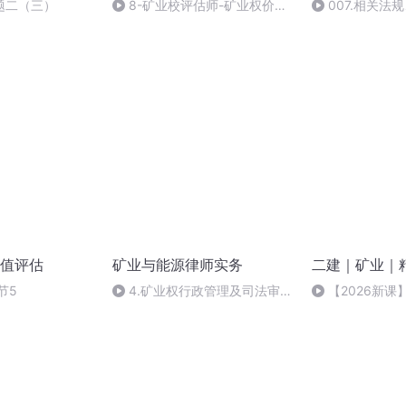
金题二（三）
8-矿业校评估师-矿业权价值
007.相关法
评估C
题
值评估
矿业与能源律师实务
二建｜矿业｜
节5
4.矿业权行政管理及司法审判
【2026新课】7
中的热点难点问题
工程技术文档管理
管理新发展