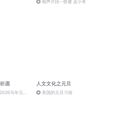
相声片段--曾健 孟小冬
旦祈愿
人文文化之元旦
2026马年元旦
美国的元旦习俗