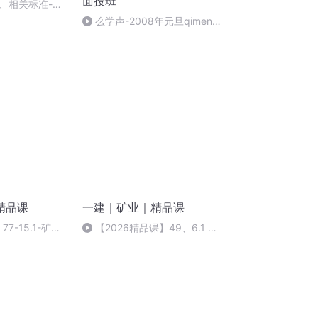
面授班
规、相关标准-习
么学声-2008年元旦qimen面
授班录像-47
精品课
一建｜矿业｜精品课
7-15.1-矿业
【2026精品课】49、6.1 立
15.2矿业工程
井井筒表土施工 总结_2