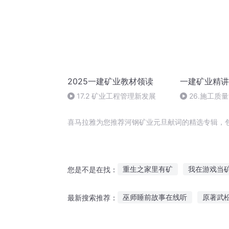
2025一建矿业教材领读
一建矿业精讲
17.2 矿业工程管理新发展
26.施工质量
喜马拉雅为您推荐河钢矿业元旦献词的精选专辑，
重生之家里有矿
我在游戏当
您是不是在找：
星海矿主
大明矿工
矿物
巫师睡前故事在线听
原著武
最新搜索推荐：
重生矿产之王
亡灵矿主
密宗背景故事在线听
听神奇