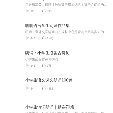
用来磨耳朵，循环播放给孩子增加记忆！孩子之间的沟通才是最有效的沟通！用童声治愈一切！
12
398
叨叨语言学生朗诵作品集
叨叨儿童外交官情商口才成长中心是青岛市最具实力的口才艺术类教育培训机构，专注于4~12岁孩子的情商口才，表演和逻辑思维训练，以及12岁以上孩子的播音主持和表演训练。全部课程均采用“旗孚儿童外交官”的专业多媒体授课体系，该课程研发体系，教学研究...
440
2.4万
朗诵：小学生必备古诗词
小学生必备古诗词朗诵
141
9万
小学生语文课文朗诵100篇
54
4452
小学生诗词朗诵｜精选70篇