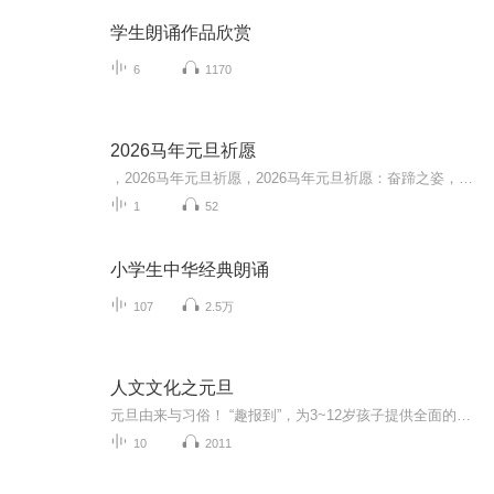
学生朗诵作品欣赏
6
1170
2026马年元旦祈愿
，2026马年元旦祈愿，2026马年元旦祈愿：奋蹄之姿，赴时代之约我祈愿，2026年的中国 山河锦绣，繁荣昌盛。我祈愿，2026年的每个奋斗者，都能策马扬鞭，不负韶华。我祈愿，2026年的情感世界，温暖纯粹 情谊绵长。我祈愿，，2026年的我们，心怀热爱，向阳而...
1
52
小学生中华经典朗诵
107
2.5万
人文文化之元旦
元旦由来与习俗！ “趣报到”，为3~12岁孩子提供全面的通识知识系列课程。让孩子广泛接触通识教育，掌握更全面的天文，历史，地理，艺术，生活及科普知识。找到兴趣，快乐成长！...
10
2011