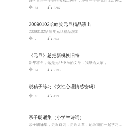
好的古诗一半是作者写出来的，还有一半是我们读出来的，当孩子们走进了诗。走进了诗中画，走进了诗人的内心，再进行吟咏背诵，这期间已经融入了孩子的理解，孩子的思想，孩子的情怀。此时不仅仅是语言上的积累，更是一种文化的积淀。久而久之，这种中华优秀文化的营养在不知不觉中融入孩子的心灵“富有诗书气自华”孩子们在诗书雅乐的环境中。在古诗的浸润下，在传统文化的熏陶中。获得审美的愉悦。将愈发自信，更有底蕴。
31
2287
20090102哈哈笑元旦精品演出
20090102哈哈笑元旦精品演出
7
353
《元旦》总把新桃换旧符
新年将至，这是元旦快乐的文章，我献给大家，
64
2196
说稿子练习《女性心理情感密码》
10
413
亲子朗诵集（小学生诗词）
亲子朗诵集，走近诗词，走近儿童，记录我们一起学习，一起成长的时光！用经典诗篇雕刻时光，书写长情，记录点滴，共同成长！时光时光慢些吧，这个专辑完本，你们就都长大啦！