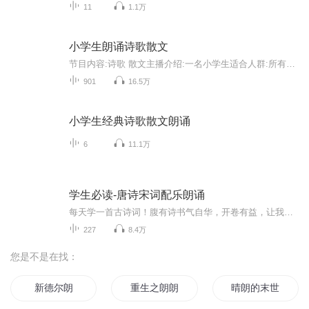
11
1.1万
小学生朗诵诗歌散文
节目内容:诗歌 散文主播介绍:一名小学生适合人群:所有人你将收获:一颗宁静 平和 自由的心
901
16.5万
小学生经典诗歌散文朗诵
6
11.1万
学生必读-唐诗宋词配乐朗诵
每天学一首古诗词！腹有诗书气自华，开卷有益，让我们一起徜徉在诗海中，领略古人的伟大情怀，放飞心灵，翱翔思想，激发灵感，锻炼思维；能够在人文与科学、诗情与画意、幻想与探索、已知与未来的智慧遨游中，收获知识的美丽、思想的魅力，收获心灵的愉悦...
227
8.4万
您是不是在找：
新德尔朗
重生之朗朗星空
晴朗的末世