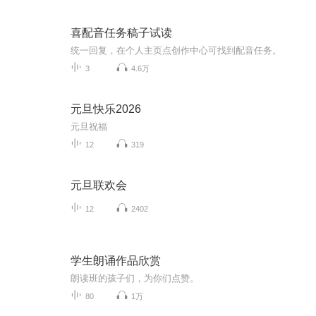
喜配音任务稿子试读
统一回复，在个人主页点创作中心可找到配音任务。
3
4.6万
元旦快乐2026
元旦祝福
12
319
元旦联欢会
12
2402
学生朗诵作品欣赏
朗读班的孩子们，为你们点赞。
80
1万