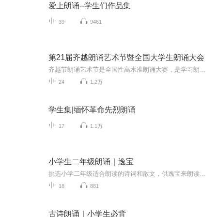
爱上朗诵--学生们作品集
39
9461
第21届齐越朗诵艺术节暨全国大学生朗诵大会
齐越节朗诵艺术节是全国性高水准朗诵大赛，是学习朗诵范本。
24
1.2万
学生集|缅怀革命先烈朗诵
17
1.1万
小学生二年级朗诵｜逸宝
挑选小学二年级适合朗读的诗词和散文，供逸宝来朗读，希望大家喜欢。由于逸宝年纪比较小，所以有读的不好或者不对的地方，希望各位老师指正和指导。小学二年级朗读应达到的要求：（1）正确du读准每一个字，尤其是前zhi鼻音、后鼻音、平舌音、翘舌音，或根...
18
881
古诗朗诵｜小学生必背