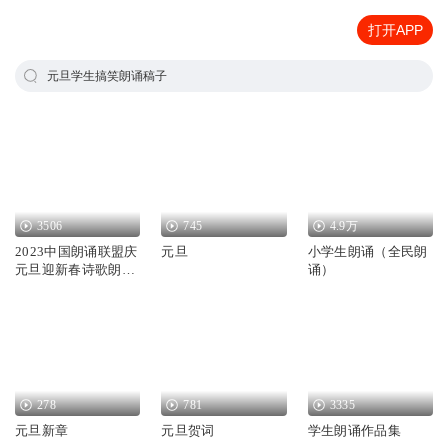
打开APP
元旦学生搞笑朗诵稿子
3506
745
4.9万
2023中国朗诵联盟庆
元旦
小学生朗诵（全民朗
元旦迎新春诗歌朗诵
诵）
会
278
781
3335
元旦新章
元旦贺词
学生朗诵作品集