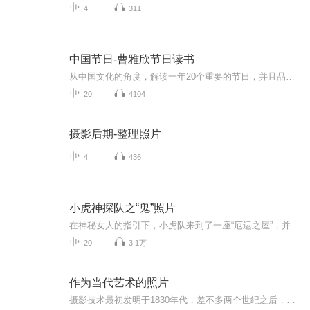
4
311
中国节日-曹雅欣节日读书
从中国文化的角度，解读一年20个重要的节日，并且品读与节日相关的诗词、名著等文学作品。对于中国传统节日，是一种古今文化背景的梳理，对于重要西方节日，是一种中外文化对应的比照。 讲读节日共包括：元旦、春节、情人节、元宵节、三八妇女节、清明节、世界读书日、五一劳动节、五四青年节、母亲节、六一儿童节、端午节、父亲节、七夕节、教师节、中秋节、九二八祭孔日、十一国庆节、感恩节、重阳节。 曹雅欣个人微信公号：国学是活的By雅欣 （guoxueshihuode） 关注公号可阅读更多文字版全文。
20
4104
摄影后期-整理照片
4
436
小虎神探队之“鬼”照片
在神秘女人的指引下，小虎队来到了一座“厄运之屋”，并发现了一张“闹鬼”的神秘照片。是真有鬼魂缠绕还是另有玄机？凶神恶煞的房屋主人究竟是什么人？神秘女人的预言又有几分是真？为了找出真相，小虎队乘船出海，却遭遇风暴......面对一场尚未开始的犯罪，小虎队能否逃离险境并揪出幕后真凶？
20
3.1万
作为当代艺术的照片
摄影技术最初发明于1830年代，差不多两个世纪之后，摄影已发展成为一种当代艺术形式。在21世纪，艺术界已完全将摄影视为一种正统媒介，与绘画和雕塑享有同等地位。这是一段令人激动的发展史。有鉴于此，本书为读者介绍了当代艺术摄影，强调了它最重要的特...