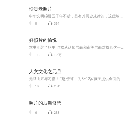
珍贵老照片
中华文明绵延五千年不断，是有其历史规律的，这些珍贵的老照片或许能豹窥一斑吧
8
384
好照片的愉悦
本书汇聚了格里·巴杰从认知层面和审美层面对摄影这一领域所作的一次深入探索。在这卷新的摄影研究文集中，他立足于近三十年关于摄影的写作和思考成果，深入浅出地学术技巧和智慧，阐述了数十位摄影家及其作品的意义。
112
1.3万
人文文化之元旦
元旦由来与习俗！ “趣报到”，为3~12岁孩子提供全面的通识知识系列课程。让孩子广泛接触通识教育，掌握更全面的天文，历史，地理，艺术，生活及科普知识。找到兴趣，快乐成长！...
10
2011
照片的后期修饰
6
253