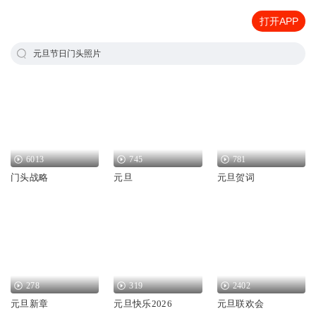
打开APP
元旦节日门头照片
6013
745
781
门头战略
元旦
元旦贺词
278
319
2402
元旦新章
元旦快乐2026
元旦联欢会