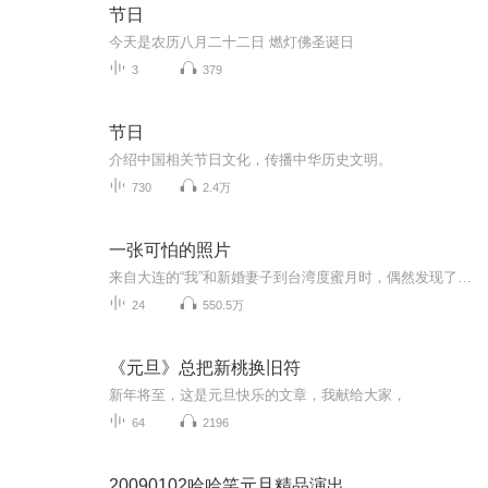
节日
今天是农历八月二十二日 燃灯佛圣诞日
3
379
节日
介绍中国相关节日文化，传播中华历史文明。
730
2.4万
一张可怕的照片
来自大连的“我”和新婚妻子到台湾度蜜月时，偶然发现了一张诡异的照片，每当夕阳西下，照片上的一个背身女子就会转过身来。回到大连后，“我”的生活被那张照片彻底打乱，各种恐怖离奇的事情接连发生。照片上那个叫肖妮的女子三年前为什么会突然失踪？她真的早已死于非命吗？为了找到事情的真相，“我”展开了一系列调查，没想到却遇到一个又一个新的谜团。随着调查的深入，肖妮和全林的那段感人至深的爱情慢慢浮出水面。在我即将接近真相时，肖妮前夫郑绪龙突然现身旋即横死家中，又引出了更大的问号。经过一番抽丝剥茧之后，“我”猛然发现，整件事竟然有N个不同的真相，唯一相同的是：每一个真相都会让人泪流满面。
24
550.5万
《元旦》总把新桃换旧符
新年将至，这是元旦快乐的文章，我献给大家，
64
2196
20090102哈哈笑元旦精品演出