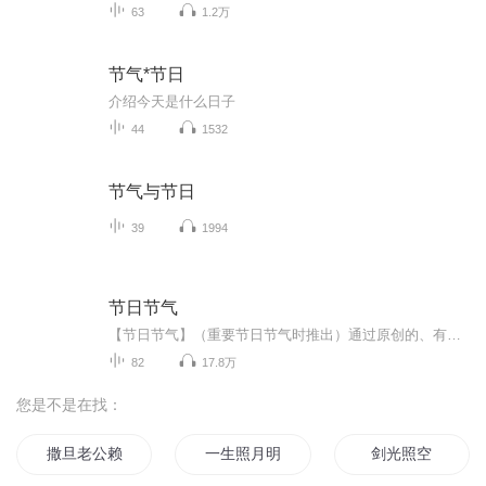
63
1.2万
节气*节日
介绍今天是什么日子
44
1532
节气与节日
39
1994
节日节气
【节日节气】（重要节日节气时推出）通过原创的、有趣味的节日节气故事讲述该节日或节气的气候特点、风俗习惯，让孩子在听故事的过程中了解节日节气、中外文化。
82
17.8万
您是不是在找：
撒旦老公赖上门
一生照月明
剑光照空