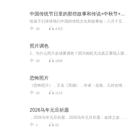
中国传统节日里的那些故事和传说+中秋节+元旦春节等
给孩子们讲讲我们中国的传统文化和故事如：八月十五的由来中秋节的来历八月十五中秋节的各种风俗习惯传说故事各地的风俗习惯随着时节的变化，我们来讲每个节气及假期的有趣故事
30
4.9万
照片调色
1、为什么照片必须要调色？因为相机无法真正重现人眼所见，或心中所见，或我们真正想要的表达。2、调色有多少种方法？很多，并不简单，必须要有耐心和毅力，还必须要有聪明才智和专注精神，才能学会。
29
1928
恐怖照片
《恐怖照片》，又名《冥婚》，作者：花卷。几对在情网上认识的恋人，被一张神秘而骇人的冥婚照片引到贵州一个偏僻的小镇上，每次或者回来的却只有一人。失踪的人从此渺无踪影，回来的人却似傻如狂，而那个小镇却仿佛从未存在。142857，这个右边中到底有何玄机？推着空婴儿车的老婆婆是人是鬼？冥冥之中，谁谁在操控人的脆弱灵魂？
16
1113
2026马年元旦祈愿
，2026马年元旦祈愿，2026马年元旦祈愿：奋蹄之姿，赴时代之约我祈愿，2026年的中国 山河锦绣，繁荣昌盛。我祈愿，2026年的每个奋斗者，都能策马扬鞭，不负韶华。我祈愿，2026年的情感世界，温暖纯粹 情谊绵长。我祈愿，，2026年的我们，心怀热爱，向阳而...
1
52