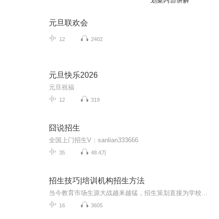
划案内部讲解
元旦联欢会
12
2402
元旦快乐2026
元旦祝福
12
319
囧说招生
全国上门招生V：sanlian333666
35
48.4万
招生技巧|培训机构招生方法
当今教育市场生源大战越来越猛，招生策划直接为学校吸引生源，不少学校已尝到招生策划带来的甜头。但是，从一些学校的招生策划中也暴露出了学校管理的缺失。 缺乏战略思考 一些学校追求眼前效益，急功近利。比如，某校设计制作招生宣传资料，第一年的提法是：把学校建成全省一流；第二年又改为：要“建一流名校，立世纪丰碑”。这里，前后两种提法不一。说明这所学校没有确立自己的发展战略，没有明确自己的中长期办学目标，没有考虑自己的办学优势和学校特色，没有自己的经营管理策略。 缺乏竞争理念 传统的竞争观念认为，成功竞争是建立在对手失败的基础之上的，不是鱼死就是网破。这种观念反映在教育市场竞争上，则出现了招生价格战和招生广告战，出现了跟着别人感觉走的盲目跟进现象。恶性竞争的结果只能是两败俱伤。 现代竞争是合作竞争，在合作中竞争，在竞争中发展，共赢是竞争的目标。办学要在广泛分析教育需求、市场竞争和社会环境的基础上，结合自身优势，采用差异化策略，以己之长，补人之短，在教育消费者(学生、家长)的心目中明确学校做什么，形成自己的办学优势，而非攻人之短。一些学校招生失败往往是学校办学定位的错误，什么学生都想招，结果什么学生也不愿意就读。 缺乏质量意识 木桶原理告诉我们，木桶盛水的多少取决于木桶的最短木块而非最长木块。但是，个别.....
16
3605