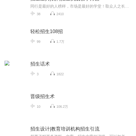
同行是最好的人榜样，市场是最好的学堂！取众人之长才能长于众人！这里有更多的招生思路！为你指南！每天几分钟让你get到招生以及办学秘笈！专门帮助教育培训机构解决招生难、运营难、服务难等问题。服务内容：招生方法、招生方案、招生运营、校长盈利模式设计、校区课程收费设计、从引流、截流、回流、品牌价值塑造、转介绍、引流话术设计、引流工具设计招生管理、教育信息咨询等服务。帮助众多校区突破招生瓶颈，从而实现校区业绩极速增长，欢迎咨询！想要了解更多资料、文案、招生方案的详情，可以加老师微信：70997639（备注5），有任何问题都可以咨询老师！
38
2410
轻松招生108招
99
1.7万
招生话术
3
1822
晋级招生术
10
106.2万
招生设计|教育培训机构招生引流