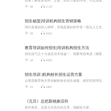
想要了解更多资料、文案、招生方案的详情，可以加老师微信：18670997639（备注5），有任何问题都可以咨询老师！同行是最好的人榜样，市场是最好的学堂！取众人之长才能长于众人！这里有更多的招生思路！为你指南！每天几分钟让你get到招生以及办学秘笈！专门帮助教育培训机构解决招生难、运营难、服务难等问题。服务内容：招生方法、招生方案、招生运营、校长盈利模式设计、校区课程收费设计、从引流、截流、回流、品牌价值塑造、转介绍、引流话术设计、引流工具设计招生管理、教...
38
2.1万
招生秘笈|培训机构招生营销策略
同行是最好的人榜样，市场是最好的学堂！取众人之长才能长于众人！这里有更多的招生思路！为你指南！每天几分钟让你get到招生以及办学秘笈！专门帮助教育培训机构解决招生难、运营难、服务难等问题。服务内容：招生方法、招生方案、招生运营、校长盈利模式设计、校区课程收费设计、从引流、截流、回流、品牌价值塑造、转介绍、引流话术设计、引流工具设计招生管理、教育信息咨询等服务。帮助众多校区突破招生瓶颈，从而实现校区业绩极速增长，欢迎咨询！想要了解更多资料、文案、招生方案的详情，可以加...
39
5312
教育培训如何招生|培训机构招生方法
招生技巧之十大成交话术借鉴一、我要考虑考虑（顾客借口说） 回答：顾客先生，太好了。你说要考虑，就表示你有兴趣，是不是呢？（是），这么重要的事情，你一定会很认真做出决定的，是吧？（是），你这样说，该不会是想躲开我吧？（不是），哦，那我就放心了！既然你有兴趣，你又会认真做出决定，而我又是这方面专家，那我们为什么不一起考虑呢？你一想到什么问题，我就可以答复你，这样够公平了吧。好，现在请你告诉我，你最想考虑的第一件事是什么？坦白讲，是不是钱的问题？二、太贵了（所有顾客都会说贵，贵是口头禅）1，价值法： 让价值＞价格价值：顾客长期得到的利益价格：顾客眼前短期所投资的金额顾客先生，我很高兴你能这么关注价格。因为那是我们公司最能吸引别人的优点之一。不知你会不会同意，一件产品真正的价值是它能为你做什么，而不是你要为它付出多少钱？这才是产品有价值的地方。打个比方，如果你在荒漠里行走，非常渴，快要危机到你的生命，而这时一瓶水一百万，它能让你有走回家的力气。这就是这瓶水的价值。如果一个卖水的走过来，一瓶水卖你10块钱，我保证你不会讨价还价，是吗？现在我们谈谈，这个产品能给你带来多大的价值。2，代价法： 告诉顾客，不买的代价>价格顾客先生，让我给你说明下，你只是一时在意这个产品的价格，也就是在你买的时候。但是在你产品的使用期间，你就会在意这个产品的品质。难道你不同意，宁可投资的比计划多一点，也不愿意投资的比你到后来应该投资的少呢？你知道，使用次级品，到头来，你会为次级品付出更昂贵的代价。你想，省一点小钱和长期省下许多的冤枉钱，你更愿意哪个呢？3，品质法：......
16
8103
招生培训 |机构校长招生运营方案
众莱思教育每天带你解析校长招生难题、校区经营理念校长必听、招生方法、招生引流、招生宣传、招生策略、招生话术......前沿的招生方法，打造完美校区经营模式让你不再因招不到生而感到苦恼让更多教育培训机构突破招生瓶颈想要了解更多招生干货，校区运营或者领取招生资料，备注音频可以 V：18670905915
15
5467
《元旦》总把新桃换旧符
新年将至，这是元旦快乐的文章，我献给大家，