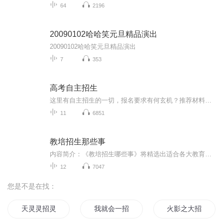
64
2196
20090102哈哈笑元旦精品演出
20090102哈哈笑元旦精品演出
7
353
高考自主招生
这里有自主招生的一切，报名要求有何玄机？推荐材料如何准备？考试趋势怎么变化？自招现状又该如何解读？下届考试又该如何准备？历年笔试面试真题完全分享，成功经验、失败教训，尽在陈晟老师工作室。
11
6851
教培招生那些事
内容简介：《教培招生哪些事》将精选出适合各大教育培训机构：声乐、舞蹈、绘画、跆拳道、K12、右脑开发等机构的校长、主管、老师学习的招生知识、招生技巧，帮助这些机构提升招生能力，解决招生难题。播出时间：每周工作日下午；主播简介：招生拓客教父，...
12
7047
您是不是在找：
天灵灵招灵女来灵
我就会一招
火影之大招系统