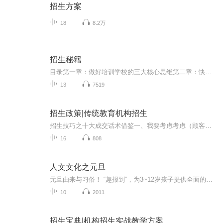
招生方案
18
8.2万
招生秘籍
目录第一章：做好培训学校的三大核心思维第二章：快速招生100-3000人秘诀第三章：整合联盟营销-鱼塘原理第四章：快速招生的软文写作技巧第五章：电话招生实战技巧第六章：利润倍增的途径——续费 第七章：利润倍增的途径——转介绍 第八章：利润倍增的途径——价格策略 第九章：商业模式—培训班竞争的终极武器 第十章：培训机构八大盈利模式
13
7519
招生政策|传统教育机构招生
招生技巧之十大成交话术借鉴一、我要考虑考虑（顾客借口说） 回答：顾客先生，太好了。你说要考虑，就表示你有兴趣，是不是呢？（是），这么重要的事情，你一定会很认真做出决定的，是吧？（是），你这样说，该不会是想躲开我吧？（不是），哦，那我就放心...
16
808
人文文化之元旦
元旦由来与习俗！ “趣报到”，为3~12岁孩子提供全面的通识知识系列课程。让孩子广泛接触通识教育，掌握更全面的天文，历史，地理，艺术，生活及科普知识。找到兴趣，快乐成长！...
10
2011
招生宝典|机构招生实战教学方案