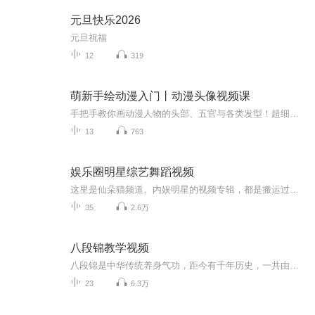
元旦快乐2026
元旦祝福
12
319
萌新手绘动漫入门丨动漫头像视频课
手把手教你画动漫人物的头部、五官与各类发型！超细致五官拆解分讲，精美五官要点逐个掌握，帮助零基础读者巩固知识要点。！完整绘画过程示范，简单又能出效果！还有马克笔上色的超全攻略，带你画出亮丽可爱的动漫人物头像
13
763
娱乐圈明星综艺舞蹈视频
这里是仙朵猫频道。内娱明星的视频专辑，都是搬运过来的侵权可删，欢迎订阅哦。要不然就找不到啦。大家也可搬运，娱乐哦！大家都担谁呀？欢迎评论区留言哦，到时候会出她，他的视频呢欢迎交友互关啊！快来订阅专辑
35
2.6万
八段锦教学视频
八段锦是中华传统养身气功，距今有千年历史，一共由八个动作组成，简单易学功效好。
23
6.3万