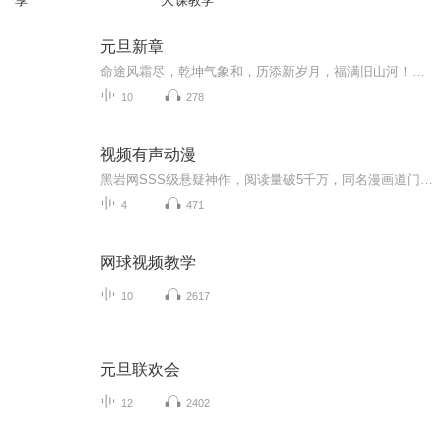
享
大课教学
元旦新章
命途风霜尽，乾坤气象和，历添新岁月，福满旧山河！龙蛇交替，迎接全新的2025！
10
278
视频有声动漫
黑岩网SSS级悬疑神作，阅读量破5千万，同名漫画道门阴长生与阴司周武王的一段不为人知的道门奇事。。。。。 爷爷是个老流氓，和奶奶在我三岁那年，联合起来背着爹，生生整死了我娘……周朝末年，周武王与阴长生之争开启乱世序幕，民不聊生。姜尚推算数千年...
4
471
网球视频教学
10
2617
元旦联欢会
12
2402