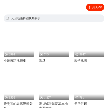
打开APP
元旦动漫舞蹈视频教学
2994
745
4947
小妖舞蹈视频集
元旦
教学视频
3536
1.3万
781
费雯莲的舞蹈视频分
听益诚聊舞蹈基本功
元旦贺词