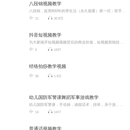
八段锦视频教学
八段锦，延用800年的养生法（永久观看）第一式：双手托天理三焦：...
11
30.8万
抖音短视频教学
为大家揭开短视频视频背后的商业价值，短视频剪辑技巧，抖音短视频运营，有关于短视频方面都可以找我，联系方式:wanghua159369，备注来意
6
1637
经络拍痧教学视频
30
1.9万
幼儿国防军警课舞蹈军事游戏教学
幼儿国防军警课，手语操，谈园话术，排班，亲子游，毕业季，运动会，成长礼，春秋游，拳术，匕首操，收费标准及运营状况，国旗文化等常规团建，研学旅行，感恩教育，红色党建，军事魔训，陆地冰壶，餐前文化，夏令营冬令营，感恩教育等，军事夏令营，等视...
14
1477
普通话视频教学