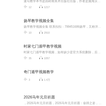
速写教学本书是由岭南美术出版社出版，作者是施海滨、胡德强老师编写，首次看到这本书就被里面的观点所吸引，觉得观点非常对，对于经常接触考前的朋友们可以研究研究，会令你大有收获的。同时没有关注“美术好书榜”的朋友们记得点点关注哈。支持我们做更...
12
1217
扬琴教学视频全集
扬琴教学视频全集 联系扣扣：799451686扬琴，又称洋琴、打琴、铜丝琴、扇面琴、蝙蝠琴、蝴蝶琴，击弦乐器。扬琴是中国民族乐队中必不可少的乐器。扬琴是中国常用的一种击弦乐器，与钢琴同宗，音色具有鲜明的特点，音量宏大
10
2910
时家七门盾甲教学视频
时家七门盾甲教学视频，如有缺少是官方系统删除，后期发现会补上，记得收藏关注
35
1057
奇门遁甲视频教学
3
1.4万
2026马年元旦祈愿
，2026马年元旦祈愿，2026马年元旦祈愿：奋蹄之姿，赴时代之约我祈愿，2026年的中国 山河锦绣，繁荣昌盛。我祈愿，2026年的每个奋斗者，都能策马扬鞭，不负韶华。我祈愿，2026年的情感世界，温暖纯粹 情谊绵长。我祈愿，，2026年的我们，心怀热爱，向阳而...