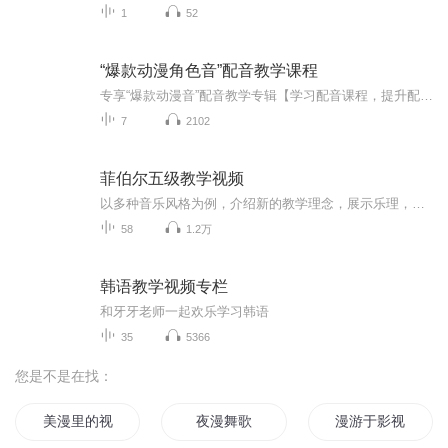
1
52
“爆款动漫角色音”配音教学课程
专享“爆款动漫音”配音教学专辑【学习配音课程，提升配音技巧】课程数量：7节课课程时长：5分钟左右/每节更新方式：周更直至结束课程内容：涵盖7个爆款国漫角色的配音技巧，包括发声位置、情感表达、声音控制、角色塑造等。
7
2102
菲伯尔五级教学视频
以多种音乐风格为例，介绍新的教学理念，展示乐理，听觉训练和极富创造性的学习内容。通过其富成效的技巧秘诀，使学生能够胜任练习曲，独奏乐曲，节日演出以及各种愉快的场景演奏。
58
1.2万
韩语教学视频专栏
和牙牙老师一起欢乐学习韩语
35
5366
您是不是在找：
美漫里的视频博主
夜漫舞歌
漫游于影视世界