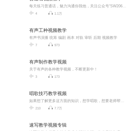
每天练习普通话，魅力沟通你我他，关注公众号“SW2064”，加入我们的普通话练习计划，每天练习5分钟，你的普通话将会大不同！
4
1.1万
有声工种视频教学
有声书演播 统筹 编剧 画本 对轨 审听 后期 视频教学
7
973
有声制作教学视频
关于有声的各种教学视频，不断更新中！
3
173
唱歌技巧教学视频
如果想了解更多这方面的知识，想学唱歌，想要老师帮忙解决各种唱歌问题可以加Q：279819565或者微信：YJAAA01哦有什么问题也可以在下方评论留言，我都会一一看的！
210
7.7万
速写教学视频专辑