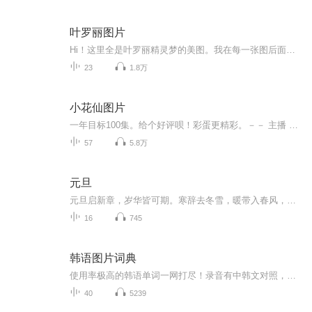
叶罗丽图片
Hi！这里全是叶罗丽精灵梦的美图。我在每一张图后面都给大家留了点时间让大家把喜欢的图保存下来。如果你觉得这个图不太清晰，你可以私信找我要原图哦！
23
1.8万
小花仙图片
一年目标100集。给个好评呗！彩蛋更精彩。－－ 主播 贝瑞吖也叫逆光小爱
57
5.8万
元旦
元旦启新章，岁华皆可期。寒辞去冬雪，暖带入春风，旧岁遗憾随烟散。愿新年有光有暖，万事顺意，岁岁胜今朝。
16
745
韩语图片词典
使用率极高的韩语单词一网打尽！录音有中韩文对照，方便同学们在路上收听磨耳朵！更多韩语学习的内容，欢迎关注订阅“韩语助手FM” ：）
40
5239