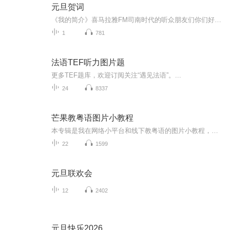
元旦贺词
《我的简介》喜马拉雅FM司南时代的听众朋友们你们好，首先非常感谢大家一直以来对司南时代的支持，为我们的进步提供宝贵的意见。马上我们将迎来2018年，在新的一年里我们会更加用心的给大家准备优秀的作品，2018我们一同进步。为了感谢大家长久以来的支持...
1
781
法语TEF听力图片题
更多TEF题库，欢迎订阅关注“遇见法语”。...
24
8337
芒果教粤语图片小教程
本专辑是我在网络小平台和线下教粤语的图片小教程，做成图片是方便传播保存下来哦！这些教程涉及生活各方面，而且是基础加地道口语都有，非常实用，建议保存！
22
1599
元旦联欢会
12
2402
元旦快乐2026