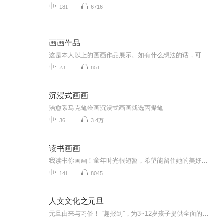
181
6716
画画作品
这是本人以上的画画作品展示。如有什么想法的话，可以私信加关注。或者可以私信我还想看我画什么拟人或者画什么主题的画。也是本人的小号画画作品专辑，
23
851
沉浸式画画
治愈系马克笔绘画沉浸式画画就选丙烯笔
36
3.4万
读书画画
我读书你画画！童年时光很短暂，希望能留住她的美好！每天读一读，每天学一学，每天画一画，每天进步一点点！
141
8045
人文文化之元旦
元旦由来与习俗！ “趣报到”，为3~12岁孩子提供全面的通识知识系列课程。让孩子广泛接触通识教育，掌握更全面的天文，历史，地理，艺术，生活及科普知识。找到兴趣，快乐成长！...