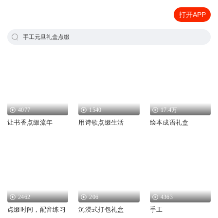
打开APP
手工元旦礼盒点缀
4077
1540
17.4万
让书香点缀流年
用诗歌点缀生活
绘本成语礼盒
2462
206
4363
点缀时间，配音练习
沉浸式打包礼盒
手工