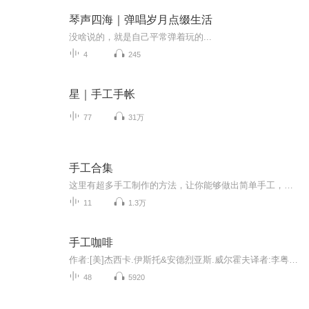
琴声四海｜弹唱岁月点缀生活
没啥说的，就是自己平常弹着玩的...
4
245
星｜手工手帐
77
31万
手工合集
这里有超多手工制作的方法，让你能够做出简单手工，都是一些漂亮的，可以拿来送朋友
11
1.3万
手工咖啡
作者:[美]杰西卡.伊斯托&安德烈亚斯.威尔霍夫译者:李粤梅这是一本全面而系统讲解咖啡冲煮的实用指南。从基础知识、冲煮器具、原产地、购买咖啡、品鉴风味及冲煮方法六个方面，系统讲解了关于咖啡的实用知识。为咖啡入门者和渴望进阶者提供了大量新鲜的实用...
48
5920