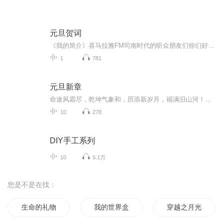
元旦贺词
《我的简介》喜马拉雅FM司南时代的听众朋友们你们好，首先非常感谢大家一直以来对司南时代的支持，为我们的进步提供宝贵的意见。马上我们将迎来2018年，在新的一年里我们会更加用心的给大家准备优秀的作品，2018我们一同进步。为了感谢大家长久以来的支持...
1
781
元旦新章
命途风霜尽，乾坤气象和，历添新岁月，福满旧山河！龙蛇交替，迎接全新的2025！
10
278
DIY手工系列
10
5.1万
您是不是在找：
生命的礼物
我的世界盒子物语
穿越之月光宝盒