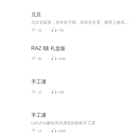
元旦
元旦启新章，岁华皆可期。寒辞去冬雪，暖带入春风，旧岁遗憾随烟散。愿新年有光有暖，万事顺意，岁岁胜今朝。
16
745
RAZ I级 礼盒版
85
7696
手工课
23
768
手工课
Let'sFun趣味英语课堂的新鲜手工课
14
2608