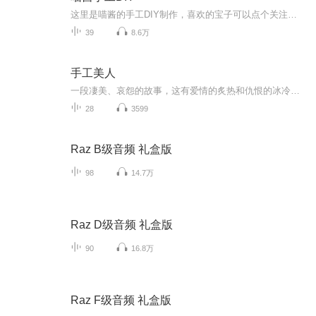
这里是喵酱的手工DIY制作，喜欢的宝子可以点个关注，订阅支持一波哦，谢谢啦
39
8.6万
手工美人
一段凄美、哀怨的故事，这有爱情的炙热和仇恨的冰冷。一张婚礼请柬引出一起阵年凶案的回忆。展颜，是个美丽的女子，曾经令他梦牵魂绕令他爱不释手的已经逝去的女孩，意外地成了最要好朋友的妻子？待产的妹妹总是噩运连连，这是为什么？自己新结识的女友又...
28
3599
Raz B级音频 礼盒版
98
14.7万
Raz D级音频 礼盒版
90
16.8万
Raz F级音频 礼盒版