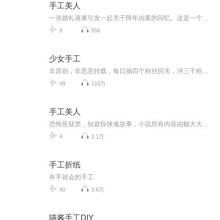
手工美人
一张婚礼请柬引发一起关于阵年凶案的回忆。这是一个凄美、哀怨的故事，有爱情的炙热和仇恨的冰冷。展颜，这个曾经令他断肠令他梦牵魂绕的已经逝去的女孩，怎会意外地成了最要好朋友的妻子？待产的妹妹为何总是噩运连连？而自己新结识的女友为何又与传说中医院的恐怖护士有何关联？
8
556
少女手工
非原创，非恶意转载，每日抽四个粉丝回关，冲三千粉麻烦帮个忙，鞋鞋️️
49
110万
手工美人
恐怖悬疑类，短篇惊悚鬼故事，小说所有内容由貓大大独自录制完成。
4
2.1万
手工折纸
有手就会的手工
90
3.6万
喵酱手工DIY