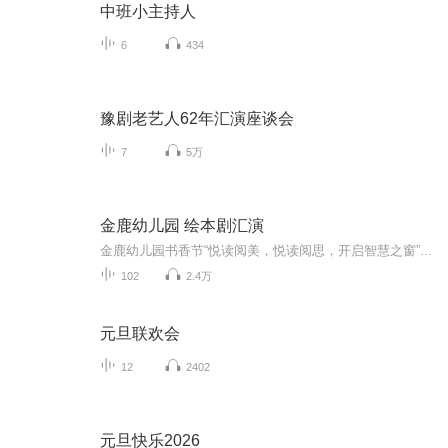
中班小主持人
6
434
豫剧老艺人62年汇演座谈会
7
5万
金鹿幼儿园 绘本剧汇演
金鹿幼儿园书香节“悦读阅美，悦读阅思，开启智慧之窗”...
102
2.4万
元旦联欢会
12
2402
元旦快乐2026