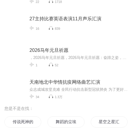
22
1718
27主持比赛英语表演11月声乐汇演
16
839
2026马年元旦祈愿
，2026马年元旦祈愿，2026马年元旦祈愿：奋蹄之姿，赴时代之约我祈愿，2026年的中国 山河锦绣，繁荣昌盛。我祈愿，2026年的每个奋斗者，都能策马扬鞭，不负韶华。我祈愿，2026年的情感世界，温暖纯粹 情谊绵长。我祈愿，，2026年的我们，心怀热爱，向阳而...
1
52
天南地北中华情抗疫网络曲艺汇演
众志成城攻坚克难 全民行动抗击新型冠状肺炎 为了更好为抗击新型冠状肺炎做宣传 响应党的号召 做好曲艺宣传 山东淄博京东大鼓传承人朱化增和山东淄博青年评书爱好者刘鹏 综合网络资源 汇集全国曲艺精英 给大家奉献了一出 网络曲艺大餐 欢迎收听敬请关注此...
34
1.3万
您是不是在找：
传说死神的舞蹈
舞蹈的尘埃
星空之星汇