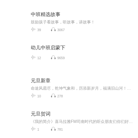
中班精选故事
鼓励孩子看故事，听故事，讲故事！
39
3067
幼儿中班启蒙下
12
9659
元旦新章
命途风霜尽，乾坤气象和，历添新岁月，福满旧山河！龙蛇交替，迎接全新的2025！
10
278
元旦贺词
《我的简介》喜马拉雅FM司南时代的听众朋友们你们好，首先非常感谢大家一直以来对司南时代的支持，为我们的进步提供宝贵的意见。马上我们将迎来2018年，在新的一年里我们会更加用心的给大家准备优秀的作品，2018我们一同进步。为了感谢大家长久以来的支持...
1
781