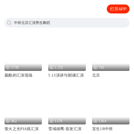
打开APP
中班元旦汇演男生舞蹈
1739
1.3万
745
最酷的汇演现场
5.13演讲与朗诵汇演
元旦
402
1178
1304
萤火之光PIA戏汇演
雪域雄鹰-首发汇演
宜生1B中班