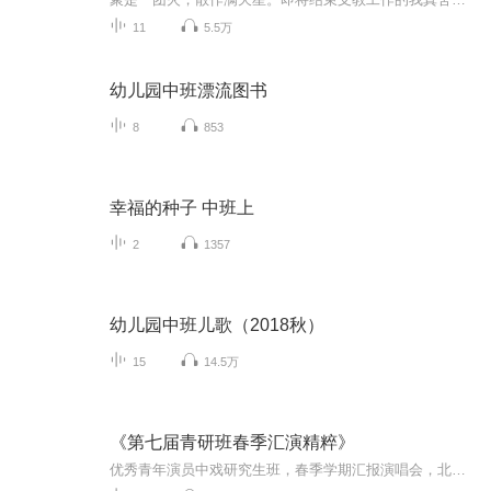
11
5.5万
幼儿园中班漂流图书
8
853
幸福的种子 中班上
2
1357
幼儿园中班儿歌（2018秋）
15
14.5万
《第七届青研班春季汇演精粹》
优秀青年演员中戏研究生班，春季学期汇报演唱会，北京梅兰芳大剧院。除京剧生旦净角外，还有豫剧、秦腔、昆曲、越剧等演出。伴奏琴师：魏巍、康长升、冯震宇。