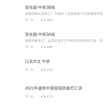
宜生园·中班3B段
亲爱的家长朋友们：大家好！这里是孩子们在课堂中学习的英语儿歌、韵律、单词、短语、句子等的音频，请家长们在家里陪孩子们一起学习，每天说一说英语。如果您懂一些英语，可以把英语融入生活，将学习的内容与生活实际相结合，和孩子做简单的日常英语交流...
44
5809
宜生园·中班3A段
亲爱的家长们，这里是孩子们平时所学的英语儿歌、韵律等，请家长们在家里巧妙地挤出时间让孩子听一听英语音频，可以在在空闲时、玩耍时、睡觉前，当背景音乐循环播放，多听一听，磨耳朵~。如果您懂一些英语，可以把英语融入生活，将课堂内容与生活实际相结...
27
4890
口头作文 中班
26
1334
2021年盛世中国迎国庆曲艺汇演
63
2.1万