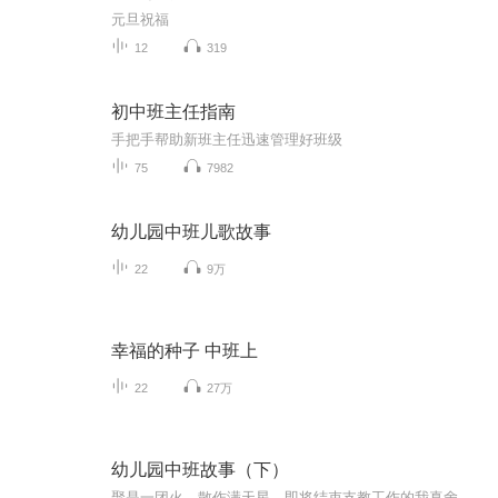
元旦祝福
12
319
初中班主任指南
手把手帮助新班主任迅速管理好班级
75
7982
幼儿园中班儿歌故事
22
9万
幸福的种子 中班上
22
27万
幼儿园中班故事（下）
聚是一团火，散作满天星。即将结束支教工作的我真舍不得小家伙们。给你们留下老师的声音，希望能陪伴着你们的童年。感谢命运让我们相遇。爱你们！