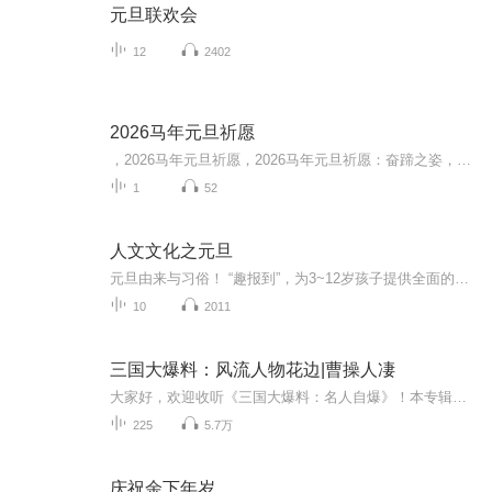
元旦联欢会
12
2402
2026马年元旦祈愿
，2026马年元旦祈愿，2026马年元旦祈愿：奋蹄之姿，赴时代之约我祈愿，2026年的中国 山河锦绣，繁荣昌盛。我祈愿，2026年的每个奋斗者，都能策马扬鞭，不负韶华。我祈愿，2026年的情感世界，温暖纯粹 情谊绵长。我祈愿，，2026年的我们，心怀热爱，向阳而...
1
52
人文文化之元旦
元旦由来与习俗！ “趣报到”，为3~12岁孩子提供全面的通识知识系列课程。让孩子广泛接触通识教育，掌握更全面的天文，历史，地理，艺术，生活及科普知识。找到兴趣，快乐成长！...
10
2011
三国大爆料：风流人物花边|曹操人凄
大家好，欢迎收听《三国大爆料：名人自爆》！本专辑由曹操、张飞、貂蝉等十位重量级嘉宾倾情自爆，用脱口秀形式还原历史真相。曹操会哭着解释"宁可我负天下人"只是酒桌吹牛，关羽边捋胡子边吐槽赤兔马总在关键时刻拉肚子，张飞现场表演"书法家の咆哮"，诸...
225
5.7万
庆祝余下年岁