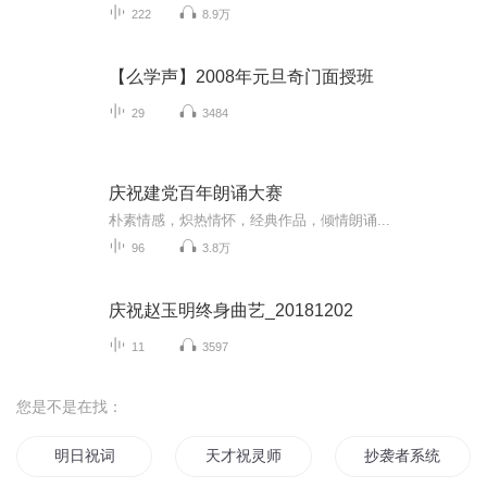
222
8.9万
【么学声】2008年元旦奇门面授班
29
3484
庆祝建党百年朗诵大赛
朴素情感，炽热情怀，经典作品，倾情朗诵...
96
3.8万
庆祝赵玉明终身曲艺_20181202
11
3597
您是不是在找：
明日祝词
天才祝灵师
抄袭者系统