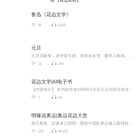
闻 【花边星闻】
鲁迅《花边文学》
62
2554
元旦
元旦启新章，岁华皆可期。寒辞去冬雪，暖带入春风，旧岁遗憾随烟散。愿新年有光有暖，万事顺意，岁岁胜今朝。
16
745
花边文学|AI电子书
【内容简介】 本书收作者1934年1月至11月间所作杂文六十一篇，1936年6月由上海联华书局出版。同年8月再版。作者生前共印行二版次。 鲁迅常常写些短评，确是从投稿于《申报》的《自由谈》上开头的，集一九三三年之所作，就有了《伪自由书》和《淮风月谈》两...
7
24
明臻说奥运|奥运花边大赏
每日更新，赶紧来订阅吧～预祝中国队奥运健儿取得好成绩，为国争光！获得金牌！一起为奥运选手加油！见证奖牌诞生！见证体育五环精神！ 为您送上每日新鲜一手的奥运花边资讯奥运花边大赏，追踪热点赛事女排，跳水，乒乓球，羽毛球，体操，足球，篮球，举重中国队！冲鸭！
100
85.6万