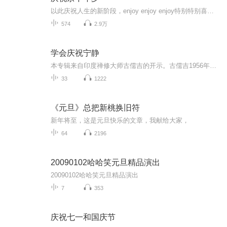
以此庆祝人生的新阶段，enjoy enjoy enjoy特别特别喜欢的一个单词。这是一个关于权谋、爱恨、江湖恩怨的故事；在家族内权力争斗和社会环境促成的一系列变化中，反映了主人公的家国情怀以及对平等自由的执着追求！
574
2.9万
学会庆祝宁静
本专辑来自印度禅修大师古儒吉的开示。古儒吉1956年出生在南印度班加罗尔，幼年时期即时常处于深度静心中，四岁便能背诵古老的梵文经典薄迦梵歌。十七岁取得现代科学的高等学位，并精通印度传统的吠陀科学，后又获颁印度Kuvempu大学荣誉博士学位。2006年，...
33
1222
《元旦》总把新桃换旧符
新年将至，这是元旦快乐的文章，我献给大家，
64
2196
20090102哈哈笑元旦精品演出
20090102哈哈笑元旦精品演出
7
353
庆祝七一和国庆节