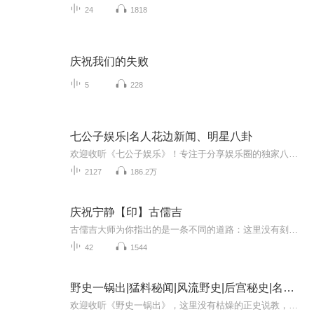
24
1818
庆祝我们的失败
5
228
七公子娱乐|名人花边新闻、明星八卦
欢迎收听《七公子娱乐》！专注于分享娱乐圈的独家八卦，我们的目标是为您提供最快速的最新八卦消息。无论是名人花边新闻、电影绯闻、音乐行业八卦，还是娱乐界的点点滴滴，我们都将为您精心呈现。别忘了留下您宝贵的评论，与其他娱乐迷一同讨论，分享您的...
2127
186.2万
庆祝宁静【印】古儒吉
古儒吉大师为你指出的是一条不同的道路：这里没有刻板的教条，纯真是他的本性，爱是他的灵魂，欢笑是他的言语，歌唱是他的表达，宁静是他的智慧，觉知是你的斩获，狂喜是你的体验！这一切都将引领你，回归到那无比欢欣宁静的家，而那是你生生世世追寻的目...
42
1544
野史一锅出|猛料秘闻|风流野史|后宫秘史|名人花边
欢迎收听《野史一锅出》，这里没有枯燥的正史说教，只有藏在时光里的猛料秘闻、风流韵事与后宫秘辛，更有各界名人不为人知的花边轶事，一次性喂饱你的好奇心！褪去历史的严肃外衣，解锁被正史尘封的角落，帝王将相的隐秘心事、后宫妃嫔的爱恨纠葛、文人墨...