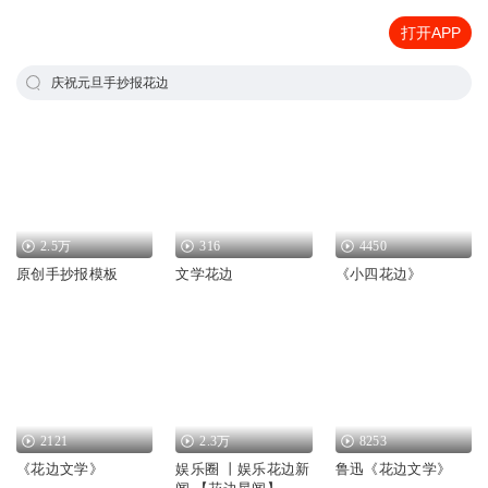
打开APP
庆祝元旦手抄报花边
2.5万
316
4450
原创手抄报模板
文学花边
《小四花边》
2121
2.3万
8253
《花边文学》
娱乐圈 丨娱乐花边新
鲁迅《花边文学》