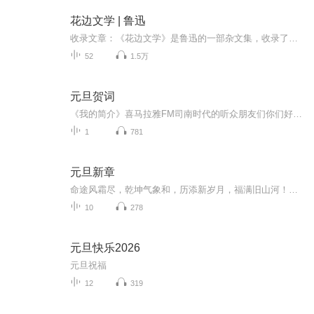
花边文学 | 鲁迅
收录文章：《花边文学》是鲁迅的一部杂文集，收录了鲁迅在1934年所写的杂文六十一篇。包括《女人未必多说谎》《北人与南人》《古人并不纯厚》《读几本书》《玩具》《算账》《看书琐记》《汉字和拉丁化》《考场三丑》《略论梅兰芳及其他（上）》等。出版背景：《花边文学》1936年6月由上海联华书局初版，鲁迅亲自设计封面。鲁迅常用敌人对他的称谓将计就计，予以反击。“花边文学”本来是别人攻击鲁迅的文章用的词，鲁迅就用它为集子命名并设计封面。鲁迅还在序言中写道：因为“我的常常写些短评”，便有在同一营垒里的青年战友，换掉姓名将这一名称“挂在暗箭上射给我的。那立意非常巧妙：一、因为这类短评，在报上登出来的时候往往围绕一圈花边以示重要，使我的战友看得头疼；二、因为花边也是银元的别名，以见我的这些文章是为了稿费，其实并无足取。”
52
1.5万
元旦贺词
《我的简介》喜马拉雅FM司南时代的听众朋友们你们好，首先非常感谢大家一直以来对司南时代的支持，为我们的进步提供宝贵的意见。马上我们将迎来2018年，在新的一年里我们会更加用心的给大家准备优秀的作品，2018我们一同进步。为了感谢大家长久以来的支持...
1
781
元旦新章
命途风霜尽，乾坤气象和，历添新岁月，福满旧山河！龙蛇交替，迎接全新的2025！
10
278
元旦快乐2026
元旦祝福
12
319