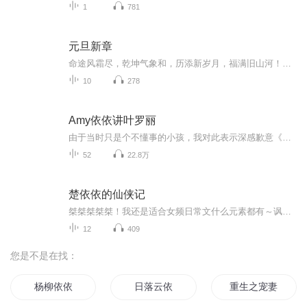
1
781
元旦新章
命途风霜尽，乾坤气象和，历添新岁月，福满旧山河！龙蛇交替，迎接全新的2025！
10
278
Amy依依讲叶罗丽
由于当时只是个不懂事的小孩，我对此表示深感歉意《精灵梦叶罗丽》简介： 是一部国产3D动画。女王曼多拉统治着叶罗丽仙境，因为人类大肆的破坏自然环境，使其严重影响到了仙境的存亡与仙子的安危。女王认为人类都是自私自利爱破坏，不相信人类会自觉变好保...
52
22.8万
楚依依的仙侠记
桀桀桀桀桀！我还是适合女频日常文什么元素都有～讽刺现代无意识的偏见！！风格偏日常！！！！风格偏日常！！！！风格偏日常！！！！风格偏日常！！！！风格偏日常！！！！风格偏日常！！！！风格偏日常！！！！风格偏日常！！！！风格偏日常！！！！慢节...
12
409
您是不是在找：
杨柳依依
日落云依
重生之宠妻依依