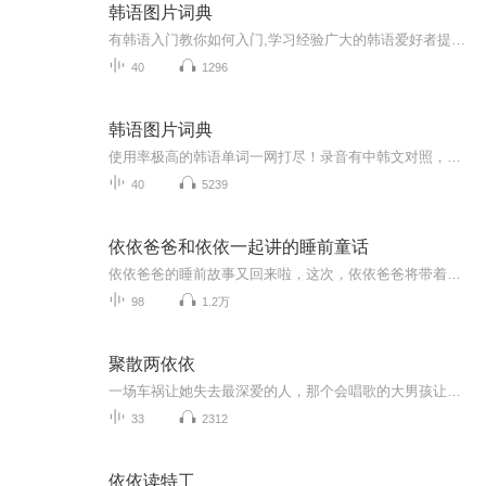
韩语图片词典
有韩语入门教你如何入门,学习经验广大的韩语爱好者提供自己学习的心得体会;韩语词汇包含各类词汇满足你各个方面的需求;韩语阅读:韩国古今各种书籍、童话、谚语等的阅读;韩语...
40
1296
韩语图片词典
使用率极高的韩语单词一网打尽！录音有中韩文对照，方便同学们在路上收听磨耳朵！更多韩语学习的内容，欢迎关注订阅“韩语助手FM” ：）
40
5239
依依爸爸和依依一起讲的睡前童话
依依爸爸的睡前故事又回来啦，这次，依依爸爸将带着依依一起出现在各种各样的童话故事中，希望大家在听故事的同时，能够多多转发，让依依爸爸和依依有坚持下去的动力。在此也由衷的感谢大家的支持。喜欢的话也请大家支持依依爸爸的故事大王微信公众号哦~
98
1.2万
聚散两依依
一场车祸让她失去最深爱的人，那个会唱歌的大男孩让她走出死气沉沉的人生，又一场车祸，让她再度失去深爱的人！两个相爱之人最后能相守吗？
33
2312
依依读特工