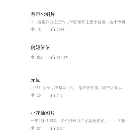
有声の图片
hi～这里四分之三怜，00后清新主播小姐姐～这个专辑是由四分之三怜与微笑小熊工作室合作出版，由于都是千怜的工作室，所以质量保障十分，如果您恶意差评，说明您眼睛要么是x了，要么就是您道德有问题～好啦，也当作是千怜500粉丝的福利专辑叭别对我说我喜欢你你廉价的喜欢抵不上夏天的一根雪糕
15
2035
俏媳依依
512
364.4万
元旦
元旦启新章，岁华皆可期。寒辞去冬雪，暖带入春风，旧岁遗憾随烟散。愿新年有光有暖，万事顺意，岁岁胜今朝。
16
745
小花仙图片
一年目标100集。给个好评呗！彩蛋更精彩。－－ 主播 贝瑞吖也叫逆光小爱
57
5.8万