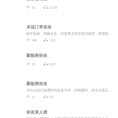
33
13.4万
岸花汀草依依
剧中痴迷，荆棘丛生，但是男主的含恨与痛苦，情感渲染到极致，可见作者的精巧构思，深度刻画文中人物心里，叠影重重，交相辉映，恍若云影轻度，给人以充分的遐想。“春山虽小，能起云头；双眉如许，能载闲愁。”此谓无限心绪，溢于言表。远韵悠然，令人百...
496
1.8万
聚散两依依
15
8.5万
聚散两依依
为什么他们相遇时间总是不对，待相爱时，却无法真正拥有对方。“相聚”都谈不上，就要谈分手，这是命运的捉弄或缘浅？盼云和高寒之间，聚也依依，散也依依，何时才能真正相偎？真正相依？… …
31
2万
依依美人团