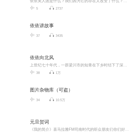
依依美人团是什么？我们因为它的存在又改变了什么？@金巡宝：13257154687总觉得说不清楚！但内在的灵魂是知道的，全部都是我们想要活出的一段美好的关系开始：与社会，家庭，婚姻，亲子，个人的关系等等……每一个人进来的人都是活的，每一个人背后的故事...
5
2737
依依讲故事
37
3435
依依向北风
上世纪七十年代，一群梁川市的知青在下乡时结下了深厚情谊，他们在返城、高考、改革开放中奋勇拼搏，走出了不同的人生轨迹。俞乐山家庭困顿但乐于助人，不但帮扶村民，还和盛雪竹一起将曲芳菲的孩子抚养成才。回城以后，盛雪竹在俞乐山的帮助下，克服困难...
38
1万
图片杂物库（可盗）
34
10.5万
元旦贺词
《我的简介》喜马拉雅FM司南时代的听众朋友们你们好，首先非常感谢大家一直以来对司南时代的支持，为我们的进步提供宝贵的意见。马上我们将迎来2018年，在新的一年里我们会更加用心的给大家准备优秀的作品，2018我们一同进步。为了感谢大家长久以来的支持...