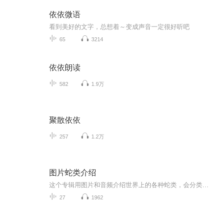
依依微语
看到美好的文字，总想着～变成声音一定很好听吧
65
3214
依依朗读
582
1.9万
聚散依依
257
1.2万
图片蛇类介绍
这个专辑用图片和音频介绍世界上的各种蛇类，会分类别介绍，如有错误欢迎指正。
27
1962