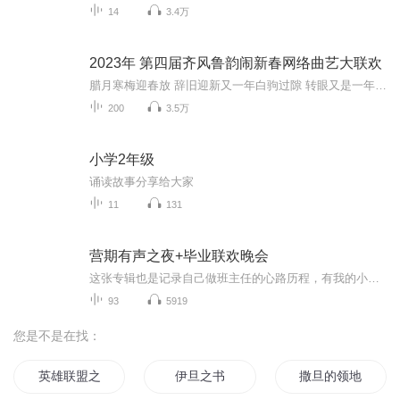
14
3.4万
2023年 第四届齐风鲁韵闹新春网络曲艺大联欢
腊月寒梅迎春放 辞旧迎新又一年白驹过隙 转眼又是一年 往事如昨 历历在目 眼看新冠肺炎疫情 已经伴随我们整整三年了 放眼望去 这三年来 我们曲艺人锲而不舍 坚定信心 在有关部门有关领导的带领之下 迎难而上 扎根基层 服务百姓 欣喜乌云将散 春满人间 至此...
200
3.5万
小学2年级
诵读故事分享给大家
11
131
营期有声之夜+毕业联欢晚会
这张专辑也是记录自己做班主任的心路历程，有我的小可爱们在每次营期，零基础入门第四周创作的有声之夜的作品，还有每期结营的毕业联欢会表演的节目，爱你们，每一位，你们都是我清秋的骄傲哦，加油吧大宝儿们，我们一起抱团一起继续努力前行吧�
93
5919
您是不是在找：
英雄联盟之无撸不欢
伊旦之书
撒旦的领地