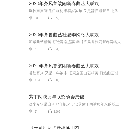
2020年齐风鲁韵闹新春曲艺大联欢
爆竹声声辞旧岁 红梅报喜岁岁年 又是辞旧迎新日 北风萧萧一岁除 2019即将离我们远去2020正向我们迎面走来 聚集全国各地曲艺人才 打造属于我们平民百姓的曲艺盛宴 齐风鲁韵2020年新春大联欢 属于您的专属曲艺大餐 还等什么赶紧来 我在这里等着您 本活动有山...
84
8.5万
2020年齐鲁曲艺社夏季网络大联欢
汇聚曲艺精英 打造网络盛宴 继【齐风鲁韵闹新春网络大联欢】和 【天南地北中华情】齐心协力抗疫情网络曲艺汇报演出之后 又一次网络盛宴 精彩节目等着您 还等什么赶紧来收听关注吧！！！！ 本次活动由北京市朝阳区评书演员孔庆友老师以及淄博民间评书艺人刘...
40
3.4万
2021年齐风鲁韵闹新春曲艺大联欢
暑往寒来 又是一年岁末 汇聚全国曲艺精英 打造曲艺盛宴 继2020年齐风鲁韵闹新春 网络曲艺大联欢之后 第二届2021年齐风鲁韵闹新春 网络曲艺大联欢 欢天喜地 拉开序幕 此次活动由山东淄博曲艺爱好者刘鹏 全面发起 注: 这次活动自推出以来 受到了各位老师的广泛关注和支持 河南电视台《梨园春 》频道常驻嘉宾 豫剧名家金不换老师 山东郓城莲花落名家杨晓琼老师 坠子名家刘瑞莲老师 西河大鼓名家王丽娟老师 等各位老师 都对此次活举行 奉献出了应有的作品和问候 在这里由衷表示感谢 汇集全国曲艺名家 打造曲艺盛宴 京东大鼓 西河大鼓 京韵大鼓 东北大鼓 莲花落 评书 山东快书 京剧 豫剧 吕剧 坠子 四川方言金钱板等 各种艺术形式星罗棋布 精彩纷呈 值得您拥有 还等什么赶紧来 。。。。。 活动发起人刘鹏活动策划 刘鹏 王晓军
166
5.6万
紫丁阅读历年联欢晚会集锦
这个专辑是自2017年以来，记录紫丁阅读历年来的线上联欢晚会活动。他留下了很多美好的记忆，满载着紫丁家园中的欢歌笑语。这也是一种尝试，群里的朋友天南地北，怎样团聚呢？我们选择了这样一种方式，让声音隔空交汇，以纪念紫丁阅读生活的点点滴滴。希望你喜欢。
7
1261
《元旦》总把新桃换旧符