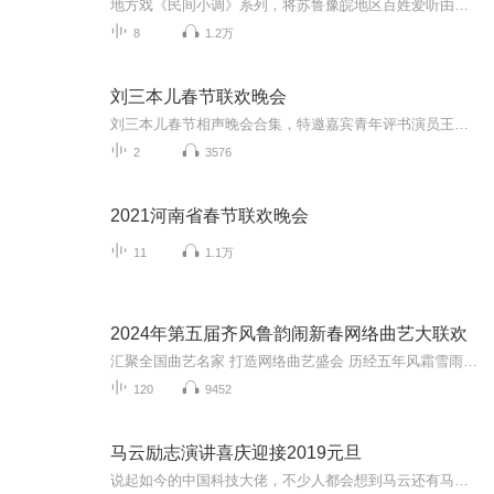
地方戏《民间小调》系列，将苏鲁豫皖地区百姓爱听由刘晓燕、薄战士、张芳、孟献礼、方雪艳、丁延果等民间艺术家演唱的跑四川、五只小船、摘樱桃、补缸、绣荷包、孟姜女、十杯酒、四季歌、叹五更、五哥放羊等一批脍炙人口的小调整合一起，陆续上传，是您爸妈最喜欢的精神蛋糕，不信送给他们试试吧
8
1.2万
刘三本儿春节联欢晚会
刘三本儿春节相声晚会合集，特邀嘉宾青年评书演员王子源、青年戏曲演员小玉声，希望您在新的一年里心想事成、笑口常开，合家欢乐、万事如意！
2
3576
2021河南省春节联欢晚会
11
1.1万
2024年第五届齐风鲁韵闹新春网络曲艺大联欢
汇聚全国曲艺名家 打造网络曲艺盛会 历经五年风霜雪雨 打造属于咱们自己的网络曲艺新春盛宴
120
9452
马云励志演讲喜庆迎接2019元旦
说起如今的中国科技大佬，不少人都会想到马云还有马化腾等人。尤其是马云，关于科技这一方面也是有投资不小的。可能很多人都还将阿里巴巴和马云定位在电商上，其实阿里巴巴早就变成了一个多元化的企业了。而且，在人工智能这一方面，马云可是有不少的成就...