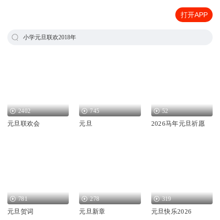
打开APP
小学元旦联欢2018年
2402
745
52
元旦联欢会
元旦
2026马年元旦祈愿
781
278
319
元旦贺词
元旦新章
元旦快乐2026