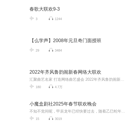
春歌大联欢9-3
3
1244
【么学声】2008年元旦奇门面授班
29
3484
2022年齐风鲁韵闹新春网络大联欢
汇聚曲艺名家 打造网络曲艺盛会 2022年齐风鲁韵闹新春网络曲艺大联欢 完美拉开序幕 此次活动是在2020年以及2021年齐风鲁韵大联欢的基础上正式吹响集结号的 曲艺形式丰富多彩 相比以往节目更加多元 其中包含 相声 京剧 吕剧 评书 京东大鼓 豫剧 京韵大鼓 莲...
180
4.7万
小魔盒剧社2025年春节联欢晚会
不知不觉间呢，甲辰龙年已经快要过去，随着乙巳蛇年的到来，我们小魔盒剧社也迎来了我们创立以来，第一个春节，在过去的一年里我们共同携手经历了许多许多的故事……
15
3019