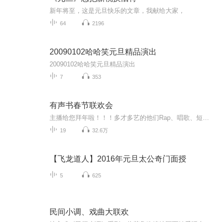
新年将至，这是元旦快乐的文章，我献给大家，
64
2196
20090102哈哈笑元旦精品演出
20090102哈哈笑元旦精品演出
7
353
有声书春节联欢会
主播给您拜年啦！！！多才多艺的他们Rap、唱歌、短剧情，这个联欢会有点嗨听完各位的拜年我这该死的心动…2020年，还要相伴鸭~
19
32.6万
【飞龙道人】2016年元旦太公奇门面授
5
625
民间小调、戏曲大联欢