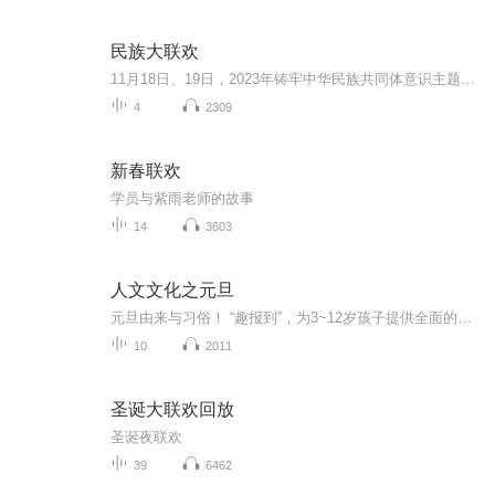
民族大联欢
11月18日、19日，2023年铸牢中华民族共同体意识主题活动暨贵州民族大联欢活动将在观山湖区民族大联欢广场盛大开幕，民族大联欢广场升级改造随即展开。以民族盛会的开启，汇聚展示贵州各民族的优秀传统文化、民族特色风情，通过盛会促进各民族交往、交流、...
4
2309
新春联欢
学员与紫雨老师的故事
14
3603
人文文化之元旦
元旦由来与习俗！ “趣报到”，为3~12岁孩子提供全面的通识知识系列课程。让孩子广泛接触通识教育，掌握更全面的天文，历史，地理，艺术，生活及科普知识。找到兴趣，快乐成长！...
10
2011
圣诞大联欢回放
圣诞夜联欢
39
6462