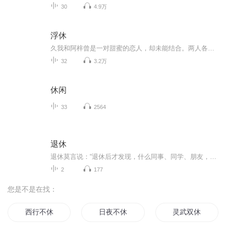
30
4.9万
浮休
久我和阿梓曾是一对甜蜜的恋人，却未能结合。两人各自成家多年后，又偶然重逢，再次碰撞出爱的火花。正当两人沉浸在旧情复燃的快乐时，阿梓却不辞而别，只给久我留下一句话：“对不起”。她用最凄绝美丽的方式告别了最爱的人，她的生命，永远停留在樱花盛...
32
3.2万
休闲
33
2564
退休
退休莫言说：“退休后才发现，什么同事、同学、朋友，都是人生过客，最终都会全军覆没，什么攀比、计较、面子，都越来越没有意义，都是些折磨人的东西。”人生在世，遇见谁其实都是彼此的过客 没有谁离不开谁，每个人都是活在缘分里，而不是活在关系里。
2
177
您是不是在找：
西行不休
日夜不休
灵武双休