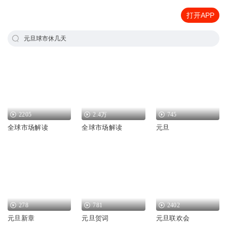
打开APP
元旦球市休几天
2205
2.4万
745
全球市场解读
全球市场解读
元旦
278
781
2402
元旦新章
元旦贺词
元旦联欢会