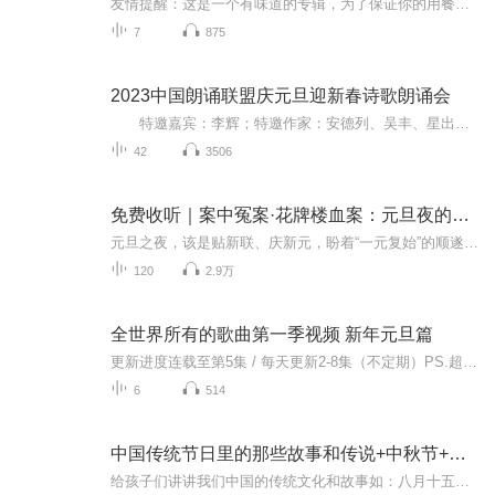
友情提醒：这是一个有味道的专辑，为了保证你的用餐心情，请不要在进食时收听！《动物的“屁”事儿》 作者: [美] 尼克·卡鲁索 ／ [英] 达尼·拉巴奥蒂 著， [美] 伊桑·科贾克 绘图，王佩、王双语 译猫会放屁，它们的屁臭得很。章鱼虽然不放屁，但可...
7
875
2023中国朗诵联盟庆元旦迎新春诗歌朗诵会
特邀嘉宾：李辉；特邀作家：安德列、吴丰、星出而作、静水流深；总策划：凤雏生；总监制：静心；总导演：化虹；执行总监：莺子；主持人：静心、化虹
42
3506
免费收听｜案中冤案·花牌楼血案：元旦夜的沉冤与昭雪
元旦之夜，该是贴新联、庆新元，盼着“一元复始”的顺遂时刻。南京花牌楼自古繁华，红灯笼映着沿街商铺，爆竹声里裹着市井欢腾，本是辞旧迎新的太平夜。金陵城的元旦，本该是张灯结彩、人声鼎沸，可偏有鲜血溅碎年光，无名尸横亘街头，惊破了两江总督治下...
120
2.9万
全世界所有的歌曲第一季视频 新年元旦篇
更新进度连载至第5集 / 每天更新2-8集（不定期）PS.超级无敌好听！作者的话动感！动感！一起动感！订阅专辑就一起动感！动感！动感！动感！动感！副标题动感-歌曲的旅程计划只会出超好听的歌曲！永远出新的歌曲，很好听的歌曲让你们听的过瘾，把你听的兴奋...
6
514
中国传统节日里的那些故事和传说+中秋节+元旦春节等
给孩子们讲讲我们中国的传统文化和故事如：八月十五的由来中秋节的来历八月十五中秋节的各种风俗习惯传说故事各地的风俗习惯随着时节的变化，我们来讲每个节气及假期的有趣故事