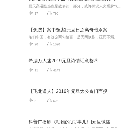
夏天高温酷热也是故乡的一部分，或许武汉人火爆脾气也与此有关。请听一下声音里的清凉和安静���
17
790
【免费】案中冤案|元旦日之离奇暗杀案
咱们中国，有这么两句格言，是天网恢恢，疏而不漏。这两句话中，所含的意义，就是言其人要作了恶事，纵然一时侥幸，能够逃出法网，但是叶落归根，依然逃不出天网去。所谓人间私语，天闻若雷，暗室亏心，神目如电，少不得默默中有个道理，总会有报应临头的...
20
1020
希腊万人迷2019元旦诗情话意荟萃
11
4143
【飞龙道人】2016年元旦太公奇门面授
5
625
科普广播剧《动物的“屁”事儿》|元旦试播