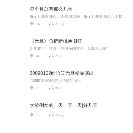
每个月总有那么几天
每个月总有那么几天焦虑烦恼，每个月总有那么几天想八卦吐槽。「每个月总有那么几天」关注泛文娱话题，关注烟火人生。谈笑风生间有态度，嬉笑怒骂中见众生。商务及入社群，请＋小助手微信：mgyzynmyt
146
31.3万
《元旦》总把新桃换旧符
新年将至，这是元旦快乐的文章，我献给大家，
64
2196
20090102哈哈笑元旦精品演出
20090102哈哈笑元旦精品演出
7
353
大龄剩女的一天一天一天|好几天
78
15.7万