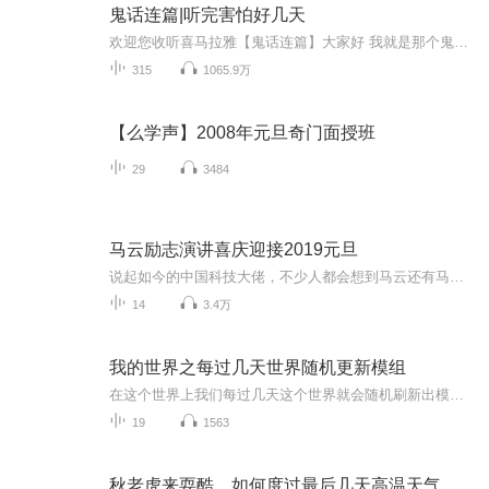
鬼话连篇|听完害怕好几天
欢迎您收听喜马拉雅【鬼话连篇】大家好 我就是那个鬼话连篇的男人 这里的故事 男人听了不孤单 女人听了想往你怀里钻 小孩听完不敢把厕所上 单身听了寻新欢 这里有人类道德的沦丧 有迷失人性的鬼怪复仇 有充满怨气鬼屋惊魂 有感人泪下的孽缘未了 有白狐拜月 有黄狼讨封 有奇人异事 有风花雪月 有变态杀手 有灵异怪诞 有道貌岸然是食人恶魔 有邋遢猥琐的降妖道人 一双红色的高跟鞋 一个白领的偷窥癖 一位神秘的巫族后裔 一幢鬼气冲天的医院 人在东北也能中降头 黑山老妖也有情 厕所里面有只手 水泥墙里藏男友 末班司机遇见鬼 深夜加班最惊魂 你的邻居可能不是人 结婚女友她是鬼 爱上尸体是谁的错 养了小鬼能转运 木匠师傅不能惹 千年古尸化旱魃 精神失常测未来 停尸房里烤肉串 老板家里吃婴孩 。。。惊悚 恐怖 灵异 怪诞 民间异闻 上古传说 深山奇人 都市异能 尽在【鬼话连篇】 ps：多给主播点关注 免费故事听到吐~
315
1065.9万
【么学声】2008年元旦奇门面授班
29
3484
马云励志演讲喜庆迎接2019元旦
说起如今的中国科技大佬，不少人都会想到马云还有马化腾等人。尤其是马云，关于科技这一方面也是有投资不小的。可能很多人都还将阿里巴巴和马云定位在电商上，其实阿里巴巴早就变成了一个多元化的企业了。而且，在人工智能这一方面，马云可是有不少的成就...
14
3.4万
我的世界之每过几天世界随机更新模组
在这个世界上我们每过几天这个世界就会随机刷新出模组在这样的世界里我们能生存下去吗？
19
1563
秋老虎来耍酷，如何度过最后几天高温天气