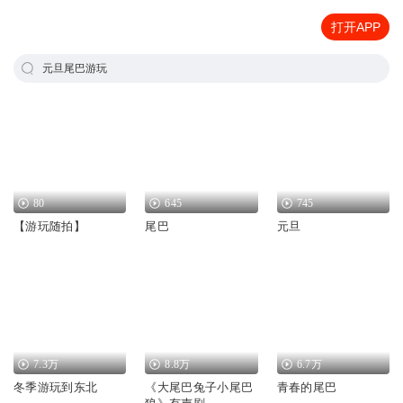
打开APP
元旦尾巴游玩
80
645
745
【游玩随拍】
尾巴
元旦
7.3万
8.8万
6.7万
冬季游玩到东北
《大尾巴兔子小尾巴
青春的尾巴