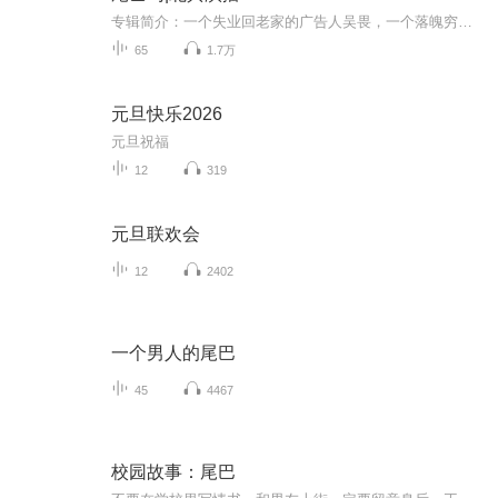
专辑简介：一个失业回老家的广告人吴畏，一个落魄穷苦的历史老师庄离，在各自平行的离奇遭遇中，缓缓揭开一个埋藏了2000年的秘密。它就堂而皇之地掩藏在一个所有人都知道的历史常识中，却无人知道真相。人类是怎么来的？中华古文明去了哪里？那个往复于大...
65
1.7万
元旦快乐2026
元旦祝福
12
319
元旦联欢会
12
2402
一个男人的尾巴
45
4467
校园故事：尾巴