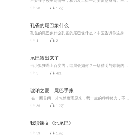
不要在学校里写情书，和男友上街一定要留意身后。王若虚作品。
28
1.2万
孔雀的尾巴象什么
孔雀的尾巴象什么孔雀的尾巴像什么？中医告诉你这身行头里的生存智慧 看见孔雀开屏，十个有九个会惊叹“太美了”，剩下那个一定是忙着找手机拍照。但你知道吗？这身华丽羽毛在中医眼里简直就是一部行走的“生存教科书”。今天咱们不聊养生穴位，就说说...
1
2
尾巴露出来了
当小狐狸遇上百变男，结局会如何？一场精明与蠢萌的巅峰对决正在展开
3
421
琥珀之夏—尾巴手账
在一回首间，才忽然发现原来，我一生的种种努力，不过只为了周遭的人对我满意而已为了搏得他人的称许与微笑我战战兢兢地将自己套入所有的模式所有的桎梏走到途中才忽然发现我只剩下一副模糊的面目和一条不能回头的路——席慕蓉 《独白》 这里是小妖的...
36
1.2万
我读课文《比尾巴》
39
1.9万