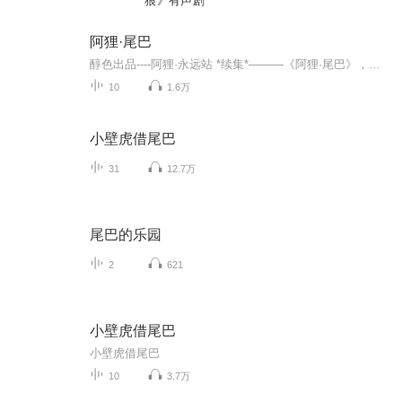
狼》有声剧
阿狸·尾巴
醇色出品----阿狸·永远站 *续集*———《阿狸·尾巴》，让我们一起感受声音雕塑的魅力播 音：麦恬、阿文、Jed制 作：阿文...
10
1.6万
小壁虎借尾巴
31
12.7万
尾巴的乐园
2
621
小壁虎借尾巴
小壁虎借尾巴
10
3.7万