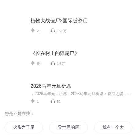
植物大战僵尸2国际版游玩
21
15.3万
《长在树上的猫尾巴》
64
1.6万
2026马年元旦祈愿
，2026马年元旦祈愿，2026马年元旦祈愿：奋蹄之姿，赴时代之约我祈愿，2026年的中国 山河锦绣，繁荣昌盛。我祈愿，2026年的每个奋斗者，都能策马扬鞭，不负韶华。我祈愿，2026年的情感世界，温暖纯粹 情谊绵长。我祈愿，，2026年的我们，心怀热爱，向阳而...
1
52
您是不是在找：
火影之千尾
异世界的尾巴
我有一个大尾巴