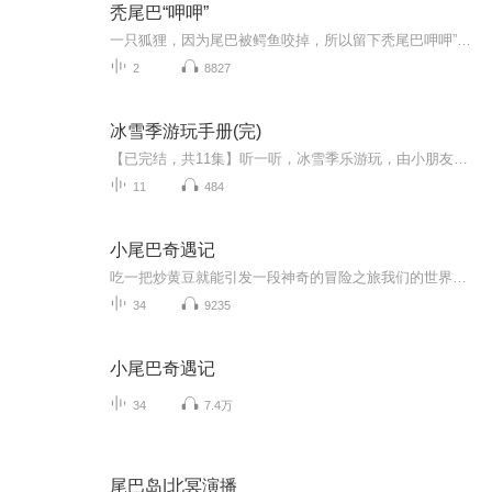
秃尾巴“呷呷”
一只狐狸，因为尾巴被鳄鱼咬掉，所以留下秃尾巴呷呷”这个不光彩的名字，他想改变大家对自己的印象，于是，便用实际新购的那个创造一个又一个惊心动魄的故事........终于获得大家的信任。你想知道是怎么回事吗？听完故事你就全明白了。作者：滕毓旭，中国...
2
8827
冰雪季游玩手册(完)
【已完结，共11集】听一听，冰雪季乐游玩，由小朋友配音并播讲的玩雪秘籍
11
484
小尾巴奇遇记
吃一把炒黄豆就能引发一段神奇的冒险之旅我们的世界其实很不可思...
34
9235
小尾巴奇遇记
34
7.4万
尾巴岛|北冥演播