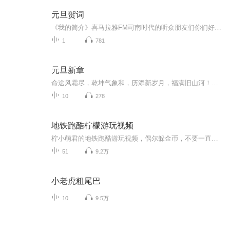
元旦贺词
《我的简介》喜马拉雅FM司南时代的听众朋友们你们好，首先非常感谢大家一直以来对司南时代的支持，为我们的进步提供宝贵的意见。马上我们将迎来2018年，在新的一年里我们会更加用心的给大家准备优秀的作品，2018我们一同进步。为了感谢大家长久以来的支持...
1
781
元旦新章
命途风霜尽，乾坤气象和，历添新岁月，福满旧山河！龙蛇交替，迎接全新的2025！
10
278
地铁跑酷柠檬游玩视频
柠小萌君的地铁跑酷游玩视频，偶尔躲金币，不要一直发动图，毕竟也是需要攒一会的，双诞版本入手，偶尔会发一些网页版的以及地铁抓捕等等，当然也会抽取随机一位评论的幸运儿发布兑换码3000金币，9000金币，6把钥匙等等福利，抽取方式订阅专辑，关注主播，...
51
9.2万
小老虎粗尾巴
10
9.5万