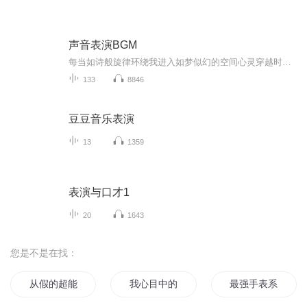
声音表演BGM
每当如诗般旋律环绕我进入如梦似幻的空间心灵穿越时空长河仿佛我可以是任何人任何人也可以是...
133
8846
豆豆音乐表演
13
1359
表演与口才1
20
1643
您是不是在找：
从假的超能力节目开始
我心目中的修仙世界
最强手表系统