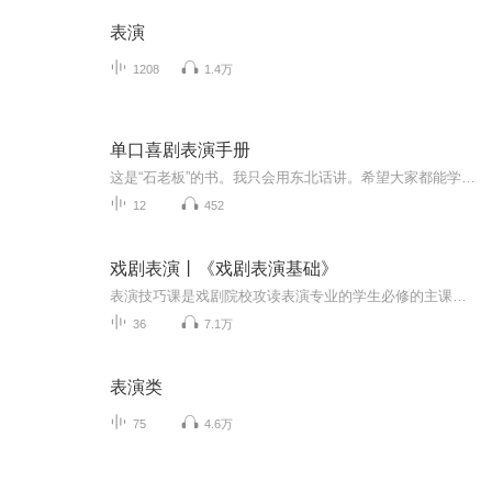
表演
1208
1.4万
单口喜剧表演手册
这是“石老板”的书。我只会用东北话讲。希望大家都能学一点技巧，并且能收获一点开心。再好的朗读也不如看原书。
12
452
戏剧表演丨《戏剧表演基础》
表演技巧课是戏剧院校攻读表演专业的学生必修的主课。多年来，我国的戏剧、电影表演艺术教育工作者在教学的探索过程中，以辩证唯物主义和历史唯物主义为指导思想，结合自己的教学实践学习、运用斯坦尼斯拉夫斯基体系，研究、总结我国表演艺术家们的创作实践经验，借鉴我国传统戏曲表演艺术教育的原则，在表演课教学上逐步形成了具有我国特色的教学原则、教学内容、教学程序与教学方法。（每周二，五四本书更新，周日五本书同时更新，欢迎大家订阅）书名：《戏剧表演基础》...
36
7.1万
表演类
75
4.6万