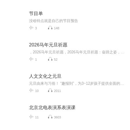
节目单
没啥特点就是自己的节目预告
3
148
2026马年元旦祈愿
，2026马年元旦祈愿，2026马年元旦祈愿：奋蹄之姿，赴时代之约我祈愿，2026年的中国 山河锦绣，繁荣昌盛。我祈愿，2026年的每个奋斗者，都能策马扬鞭，不负韶华。我祈愿，2026年的情感世界，温暖纯粹 情谊绵长。我祈愿，，2026年的我们，心怀热爱，向阳而...
1
52
人文文化之元旦
元旦由来与习俗！ “趣报到”，为3~12岁孩子提供全面的通识知识系列课程。让孩子广泛接触通识教育，掌握更全面的天文，历史，地理，艺术，生活及科普知识。找到兴趣，快乐成长！...
10
2011
北京北电表演系表演课
11
3603