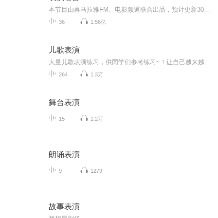
本节目由喜马拉雅FM、电影频道联合出品，预计更新30期，一周2-3更，十二位演员悉数亮相，为表演者“言” 。
36
1.56亿
儿歌表演
大量儿歌表演练习，供同学们参考练习~！让自己越来越优秀。
264
1.3万
舞台表演
15
1.2万
朗诵表演
9
1279
故事表演