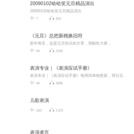
20090102哈哈笑元旦精品演出
20090102哈哈笑元旦精品演出
7
353
《元旦》总把新桃换旧符
新年将至，这是元旦快乐的文章，我献给大家，
64
2196
表演专业｜《表演应试手册》
表演专业｜《表演应试手册》每周四单独更新，周日五本书同步更新内容简介：《表演应试手册》一本专为表演专业艺考考生而撰写的实用指南。本书既从宏观上提出了报考和应试时的注意事项与备考建议，又从微观上提出了应对“三试”的策略，如应试时的着装、仪态、谈吐，朗诵材料的选择，小品风格的选取，以及命题表演的应对等，让考生对考试流程、内容和应考技巧有更加全面和深入的了解，把握主动权，从容应对竞争激烈的艺考。书名：《表演应试手册》作者：林洪桐主播：溢清演诵社成员梁启帆...
46
3886
儿歌表演
100
2.6万
表演者言