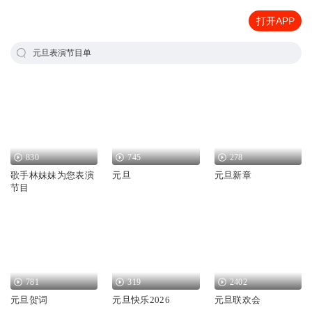
打开APP
元旦表演节目单
830
745
278
歌手林妹妹为您表演
元旦
元旦新章
节目
781
319
2402
元旦贺词
元旦快乐2026
元旦联欢会