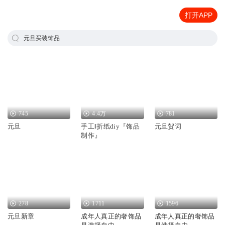
打开APP
元旦买装饰品
745
4.4万
781
元旦
手工‖折纸diy『饰品
元旦贺词
制作』
278
1711
1596
元旦新章
成年人真正的奢饰品
成年人真正的奢饰品