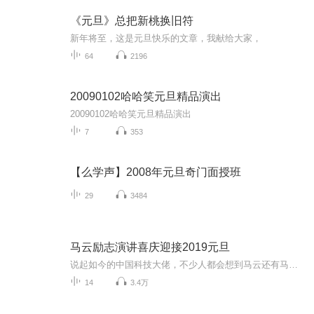
《元旦》总把新桃换旧符
新年将至，这是元旦快乐的文章，我献给大家，
64
2196
20090102哈哈笑元旦精品演出
20090102哈哈笑元旦精品演出
7
353
【么学声】2008年元旦奇门面授班
29
3484
马云励志演讲喜庆迎接2019元旦
说起如今的中国科技大佬，不少人都会想到马云还有马化腾等人。尤其是马云，关于科技这一方面也是有投资不小的。可能很多人都还将阿里巴巴和马云定位在电商上，其实阿里巴巴早就变成了一个多元化的企业了。而且，在人工智能这一方面，马云可是有不少的成就...
14
3.4万