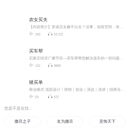
农女买夫
【内容简介】穿成丑女嫁不出去？没事，咱有空间，有灵兽，会赚钱！咱买个相公，自己当家作主！不过，月老，你是不是把我忘了，你到底把我的红线拴在他们谁身上了……【作者/主播简介】作者：芝麻花，网络小说作家。主播：凤箫声动有声故事【购买须知】1、...
183
53.3万
买车帮
石家庄经济广播节目—买车帮帮您解决选车的一切问题选车、购车、养车咨询是您买车路上的好帮手！
122
8865
猪买单
商业模式·顶层设计！营销｜创业｜演说｜演讲｜招商当今企业之间的竞争，不再是产品之间的竞争，而是商业模式之间的竞争！一诺老师官方VX: 86962069（天恩老师）猪买单是武林中的《葵花宝典》……猪买单是战场上的《孙子兵法》……猪买单是犹太人的《塔木德》……猪买单会让你满血复活……猪买单会让你顿悟商业真谛……猪买单会让你的人生华丽转身……猪买单会让你拥有白手起家的能力……猪买单会改变你和整个家族的命运……全世界最最先进的商业模式。只要你学会一诺老师的《猪买单》，全世界...
53
5万
您是不是在找：
撒旦之子
名为撒旦
灵饰天下