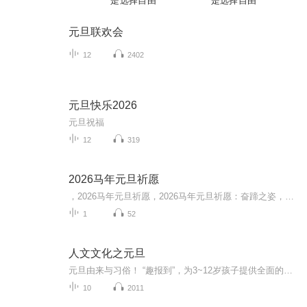
是选择自由
是选择自由
元旦联欢会
12
2402
元旦快乐2026
元旦祝福
12
319
2026马年元旦祈愿
，2026马年元旦祈愿，2026马年元旦祈愿：奋蹄之姿，赴时代之约我祈愿，2026年的中国 山河锦绣，繁荣昌盛。我祈愿，2026年的每个奋斗者，都能策马扬鞭，不负韶华。我祈愿，2026年的情感世界，温暖纯粹 情谊绵长。我祈愿，，2026年的我们，心怀热爱，向阳而...
1
52
人文文化之元旦
元旦由来与习俗！ “趣报到”，为3~12岁孩子提供全面的通识知识系列课程。让孩子广泛接触通识教育，掌握更全面的天文，历史，地理，艺术，生活及科普知识。找到兴趣，快乐成长！...
10
2011