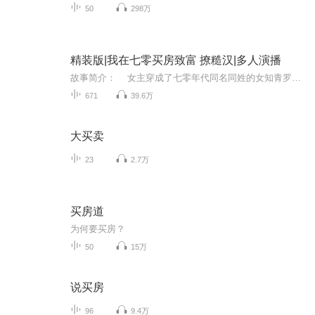
50
298万
精装版|我在七零买房致富 撩糙汉|多人演播
故事简介： 女主穿成了七零年代同名同姓的女知青罗晚意，这姑娘也命苦，身娇体弱，吃饭成问题，挨不住寒冬和劳作的双重暴击挂了。她穿过来时，正逢人家劝她嫁给一个很特殊的男人，男人订婚三次退婚三次，出任务受伤的人总是他，如今瘫痪在床急需她嫁...
671
39.6万
大买卖
23
2.7万
买房道
为何要买房？
50
15万
说买房
96
9.4万