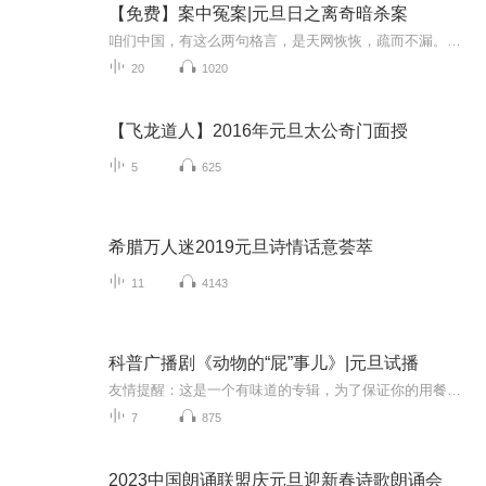
【免费】案中冤案|元旦日之离奇暗杀案
咱们中国，有这么两句格言，是天网恢恢，疏而不漏。这两句话中，所含的意义，就是言其人要作了恶事，纵然一时侥幸，能够逃出法网，但是叶落归根，依然逃不出天网去。所谓人间私语，天闻若雷，暗室亏心，神目如电，少不得默默中有个道理，总会有报应临头的...
20
1020
【飞龙道人】2016年元旦太公奇门面授
5
625
希腊万人迷2019元旦诗情话意荟萃
11
4143
科普广播剧《动物的“屁”事儿》|元旦试播
友情提醒：这是一个有味道的专辑，为了保证你的用餐心情，请不要在进食时收听！《动物的“屁”事儿》 作者: [美] 尼克·卡鲁索 ／ [英] 达尼·拉巴奥蒂 著， [美] 伊桑·科贾克 绘图，王佩、王双语 译猫会放屁，它们的屁臭得很。章鱼虽然不放屁，但可...
7
875
2023中国朗诵联盟庆元旦迎新春诗歌朗诵会