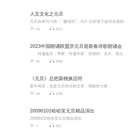
人文文化之元旦
元旦由来与习俗！ “趣报到”，为3~12岁孩子提供全面的通识知识系列课程。让孩子广泛接触通识教育，掌握更全面的天文，历史，地理，艺术，生活及科普知识。找到兴趣，快乐成长！...
10
2011
2023中国朗诵联盟庆元旦迎新春诗歌朗诵会
特邀嘉宾：李辉；特邀作家：安德列、吴丰、星出而作、静水流深；总策划：凤雏生；总监制：静心；总导演：化虹；执行总监：莺子；主持人：静心、化虹
42
3506
《元旦》总把新桃换旧符
新年将至，这是元旦快乐的文章，我献给大家，
64
2196
20090102哈哈笑元旦精品演出
20090102哈哈笑元旦精品演出
7
353