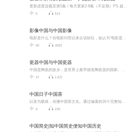
更新进度连载至第5集 / 每天更新2-8集（不定期）PS.超级无敌好听！作者的话动感！动感！一起动感！订阅专辑就一起动感！动感！动感！动感！动感！副标题动感-歌曲的旅程计划只会出超好听的歌曲！永远出新的歌曲，很好听的歌曲让你们听的过瘾，把你听的兴奋...
6
514
影像中国与中国影像
电影是什么？自电影问世以来众说纷纭，如认为“电影是艺术”“电影是工业”“电影是意识形态”等。1930年代，中国电影人就曾围绕“电影明显地成为艺术的一部门”“电影还是一种工业”“电影比其余的艺术范畴，其政治性是更浓厚”等界说多有论争；至世纪之...
90
3583
瓷器中国与中国瓷器
中国是陶瓷的故乡，是世界上最早烧造陶瓷器的国家。中国瓷器突破地域、时空和种族的限制，受到全世界人民的喜爱。我们共同从瓷器蕴含的历史、文化和艺术价值，来了解中国瓷器是如何不断融合、创新、发展，形成一整套产业体系，并影响人们的生产方式、生活...
47
1.8万
中国日子中国茶
以茶为载体，传播中国茶文化。通过编著的26个完整知识体系的内容板块，实现传导优秀文化贴近生活；辅导生命德育贯穿生活；系统学习茶知识；指导科学饮茶健康生活，倡导慢道茶旅品味生活。陈伟群主编，中国林业出版社出版。
4
239
中国简史|知中国简史便知中国历史