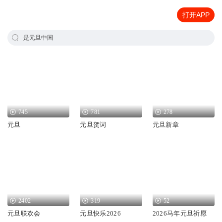
打开APP
是元旦中国
745
781
278
元旦
元旦贺词
元旦新章
2402
319
52
元旦联欢会
元旦快乐2026
2026马年元旦祈愿