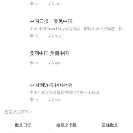
6
1819
中国日报丨智见中国
中国日报China Daily官网出品！解码中国经济动态，探索新兴趋势与行业变革，附双语文稿。 双周更新，关注+订阅+10字评论！精彩内容，不容错过！
2
3198
美丽中国 美丽中国
9
684
中国刑诉与中国社会
中国刑事诉讼是最具中国特色的一个领域
9
590
您是不是在找：
撒旦日记
撒旦之书世界末日
最强撒旦