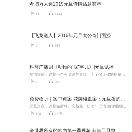
希腊万人迷2019元旦诗情话意荟萃
11
4143
【飞龙道人】2016年元旦太公奇门面授
5
625
科普广播剧《动物的“屁”事儿》|元旦试播
友情提醒：这是一个有味道的专辑，为了保证你的用餐心情，请不要在进食时收听！《动物的“屁”事儿》 作者: [美] 尼克·卡鲁索 ／ [英] 达尼·拉巴奥蒂 著， [美] 伊桑·科贾克 绘图，王佩、王双语 译猫会放屁，它们的屁臭得很。章鱼虽然不放屁，但可...
7
875
免费收听｜案中冤案·花牌楼血案：元旦夜的沉冤与昭雪
元旦之夜，该是贴新联、庆新元，盼着“一元复始”的顺遂时刻。南京花牌楼自古繁华，红灯笼映着沿街商铺，爆竹声里裹着市井欢腾，本是辞旧迎新的太平夜。金陵城的元旦，本该是张灯结彩、人声鼎沸，可偏有鲜血溅碎年光，无名尸横亘街头，惊破了两江总督治下...
120
2.9万
全世界所有的歌曲第一季视频 新年元旦篇