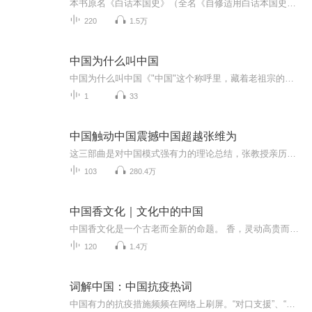
本书原名《白话本国史》（全名《自修适用白话本国史》），1923年由商务印书馆印刷出版，是吕思勉先生的史学成名作。本书多次再版重印，流传很广，影响深远。全书分绪论、上古史、中古史、近代史、现代史、结论六篇，叙述了从三皇五帝到20世纪20年代中国历...
220
1.5万
中国为什么叫中国
中国为什么叫中国《"中国"这个称呼里，藏着老祖宗的大智慧》 最近网上有个段子特别火：老外问"你们为什么叫中国？是因为觉得自己在世界中心吗？"结果被怼"那你们西方人画世界地图时凭什么把自己放中间？"这玩笑背后啊，其实藏着我们老祖宗三千年的生存...
1
33
中国触动中国震撼中国超越张维为
这三部曲是对中国模式强有力的理论总结，张教授亲历百国现实，以中国话语解读世界中的中国。这三本书贯穿了一个主题，就是中国人要用自己的思考和话语来评述中国的事情和天下的事情。读这类书某种意义上并不讨喜，之所以读出来分享，是因为确实需要这样一...
103
280.4万
中国香文化｜文化中的中国
中国香文化是一个古老而全新的命题。 香，灵动高贵而又朴实无华；玄妙深邃而又平易近人。它陪伴着中华民族的历代英贤走过了五千年的沧桑风雨，走出了华夏文明光耀世界的灿烂历程。它启迪英才大德的灵感，濡养仁人志士的身心，架通人天智慧的金桥，对中国人...
120
1.4万
词解中国：中国抗疫热词
中国有力的抗疫措施频频在网络上刷屏。“对口支援”、“举国之力”、“联防联控”、“不惜一切代价”、“应收尽收”、“人类卫生健康共同体”等热词，戳视频，看英国小哥眼中的中国抗疫热词。