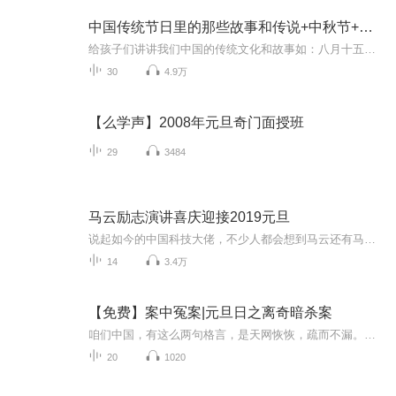
中国传统节日里的那些故事和传说+中秋节+元旦春节等
给孩子们讲讲我们中国的传统文化和故事如：八月十五的由来中秋节的来历八月十五中秋节的各种风俗习惯传说故事各地的风俗习惯随着时节的变化，我们来讲每个节气及假期的有趣故事
30
4.9万
【么学声】2008年元旦奇门面授班
29
3484
马云励志演讲喜庆迎接2019元旦
说起如今的中国科技大佬，不少人都会想到马云还有马化腾等人。尤其是马云，关于科技这一方面也是有投资不小的。可能很多人都还将阿里巴巴和马云定位在电商上，其实阿里巴巴早就变成了一个多元化的企业了。而且，在人工智能这一方面，马云可是有不少的成就...
14
3.4万
【免费】案中冤案|元旦日之离奇暗杀案
咱们中国，有这么两句格言，是天网恢恢，疏而不漏。这两句话中，所含的意义，就是言其人要作了恶事，纵然一时侥幸，能够逃出法网，但是叶落归根，依然逃不出天网去。所谓人间私语，天闻若雷，暗室亏心，神目如电，少不得默默中有个道理，总会有报应临头的...
20
1020