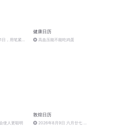
健康日历
月11日，用笔紧
高血压能不能吃鸡蛋
—黄庭坚《李白
元参军》
敦煌日历
呆会使人更聪明
2026年8月9日 六月廿七 星