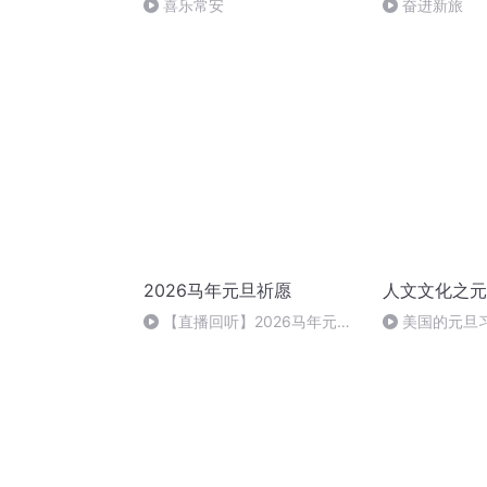
喜乐常安
奋进新旅
2026马年元旦祈愿
人文文化之元
【直播回听】2026马年元旦
美国的元旦
祈愿