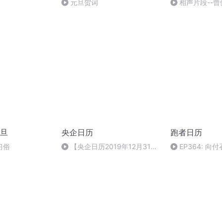
元旦贺词
相声片段--曾
旦
央企日历
跑者日历
习俗
【央企日历2019年12月31
EP364: 向
日】2002年世界首条商业运营
跑向世界赛场，
的悬浮交通线开通运营
情，成为更好的