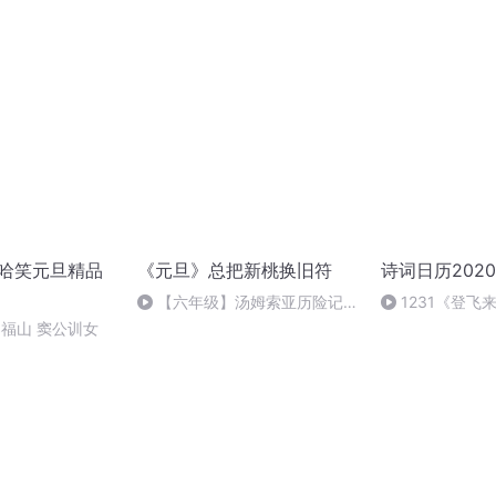
盒
2哈哈笑元旦精品
《元旦》总把新桃换旧符
诗词日历2020
【六年级】汤姆索亚历险记
1231《登飞
（节选）
小墨诵
郑福山 窦公训女