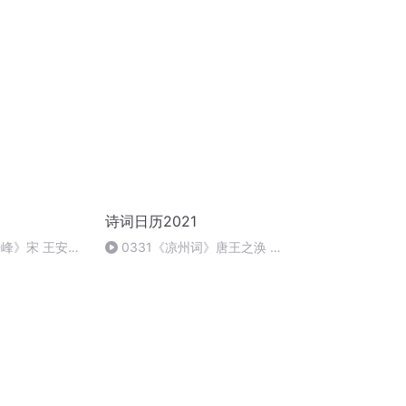
期日
诗词日历2021
来峰》宋 王安石
0331《凉州词》唐王之涣 刘
若熙 小墨