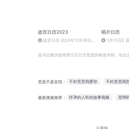
故宫日历2023
唱片日历
故宫日历 2023年12月26日，
3月15日】
星期二十一月十四，百子呈祥
弯》
喜马拉雅为您推荐元旦日历意思的精选专辑，包含
不好意思我爱你
不好意思我
您是不是在找：
终不负君相思意
不好意思找
怀孕的人听的故事视频
昆明
最新搜索推荐：
不好意思宗主大人是我的
且
匆匆睡前故事免费听
听修仙
帆船航海故事小朋友听
听鬼
云剪辑