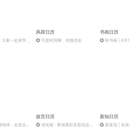
风荷日历
书画日历
】大家一起来学习
可是时间啊，你慢些走
听书画 | 6
峭，瘦劲奇崛—
忆旧游•寄谯郡
故宫日历
新知日历
撞地球，会发生什
清光绪 · 黄地墨彩芙蓉花虫图
新发现 | 发