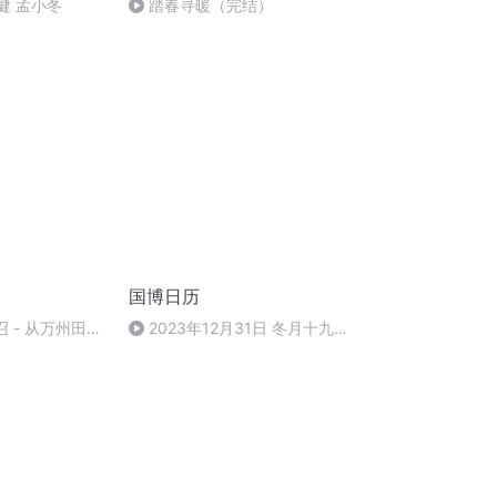
健 孟小冬
踏春寻暖（完结）
国博日历
付召 - 从万州田坎
2023年12月31日 冬月十九
做与众不同的事
星期日
自己