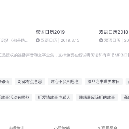
双语日历2019
双语日历2018
巫启贤《都是路弯
双语日历 | 2019.3.15
双语日历 | 201
正品授权的连播声音和文字全集，支持免费在线试听阅读和有声书MP3打
想修仙
对你有点意思
君心不负相思意
撒旦之书世界末日
到你了
我对你真没意思
就你这德行你好意思说你是勇者
你懂
听故事活动有哪些
听爱情故事也感人
睡眠最应该听的故事
高
醉相思意
你比睡觉有意思
有点儿意思
三国有点意思儿
一
故事直播视频下载
雍正王朝故事在线听
听小狗讲故事500字
给他讲故事好吗
手机版在线听故事
免费可以听的鬼故事
主播培训
小雅智能
车联网平台