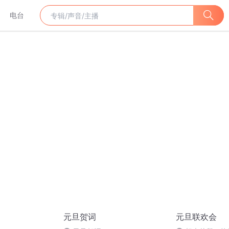
电台
元旦贺词
元旦联欢会