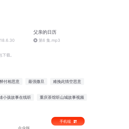
父亲的日历
8.6.30
第6 集.mp3
包下载。
醉付相思意
最强撒旦
难挽此情空思意
我的意思吧
南风知意相思苦
雄小孩故事在线听
重庆茶馆听山城故事视频
梦相思离别意
王嘟嘟睡前听什么故事
手机端
企业版