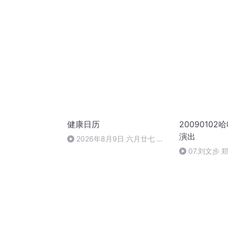
校首次招收工农兵学员（1970
么？
年）
健康日历
2009010
演出
2026年8月9日 六月廿七 星
期日
07.刘文步 