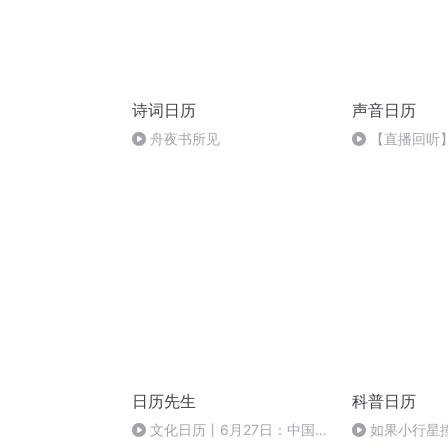
诗词日历
声音日历
舟夜书所见
【直播回听
8
日历先生
科普日历
文化日历丨6月27日：中国高
如果小行星