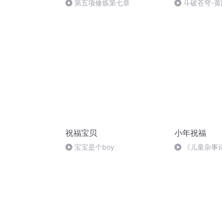
第五项修炼第七章
斗破苍穹-
~萧炎X药老（
悬久】
祝福宝贝
小年祝福
宝宝是个boy
《儿童杂事