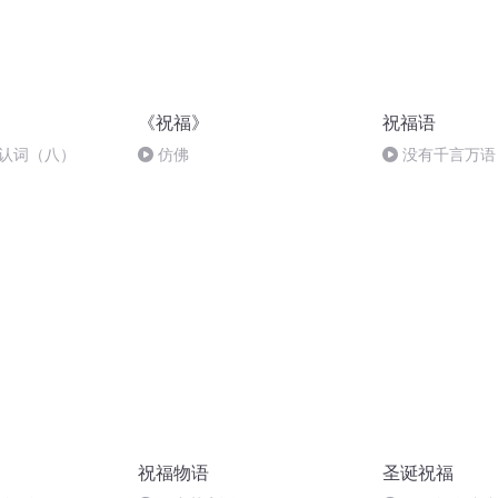
《祝福》
祝福语
确认词（八）
仿佛
没有千言万语
祝福物语
圣诞祝福