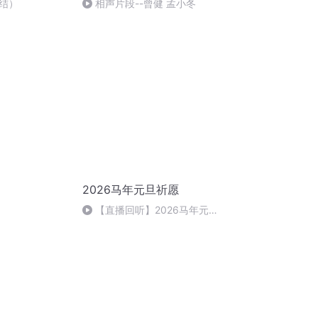
结）
相声片段--曾健 孟小冬
2026马年元旦祈愿
【直播回听】2026马年元旦
祈愿