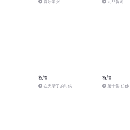
喜乐常安
元旦贺词
祝福
祝福
在天晴了的时候
第十集 仿佛