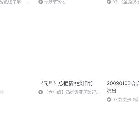
黄阶低级了解一下
母亲节寄语
02 《圣诞祝
姥？）【雅策君X
《元旦》总把新桃换旧符
20090102
演出
诗》
【六年级】汤姆索亚历险记
（节选）
07.刘文步 