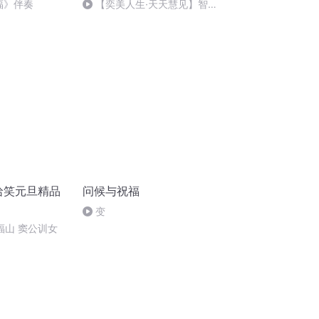
福》伴奏
【奕美人生·天天慧见】智慧
解读2020.5.2
哈哈笑元旦精品
问候与祝福
变
郑福山 窦公训女