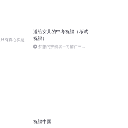
送给女儿的中考祝福（考试
祝福）
 只有真心实意
梦想的护航者--向辅仁三
（8）班所有老师们致敬
祝福中国