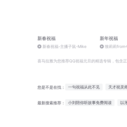
新春祝福
新年祝福
新春祝福-主播子鼠-Mike
致莉莉fro
喜马拉雅为您推荐QQ祝福元旦的精选专辑，包含正
一句祝福从此不见
天才祝灵
您是不是在找：
上帝的祝福
为美好人间献上
小刘陪你听故事免费阅读
以
最新搜索推荐：
给异界的王女献上祝福
奥汀
听幼儿睡前免费故事大全
大
魂界之灵的祝福