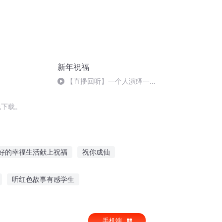
新年祝福
【直播回听】一个人演绎一个
故事
包下载。
好的幸福生活献上祝福
祝你成仙
是祝二狗
为美好的人生献上祝福
听红色故事有感学生
福
为美好的修真献上祝福
我听爷爷故事的英文
手机端