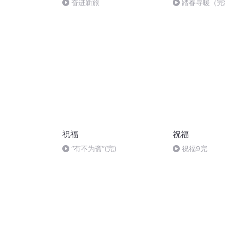
奋进新旅
踏春寻暖（完
祝福
祝福
“有不为斋”(完)
祝福9完