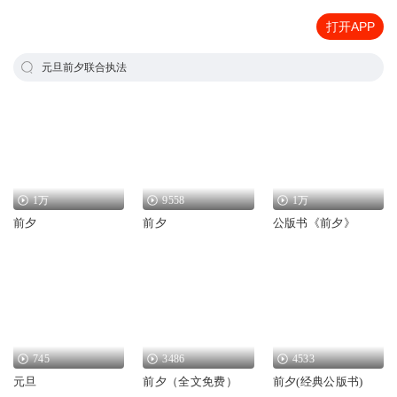
打开APP
元旦前夕联合执法
1万
9558
1万
前夕
前夕
公版书《前夕》
745
3486
4533
元旦
前夕（全文免费）
前夕(经典公版书)