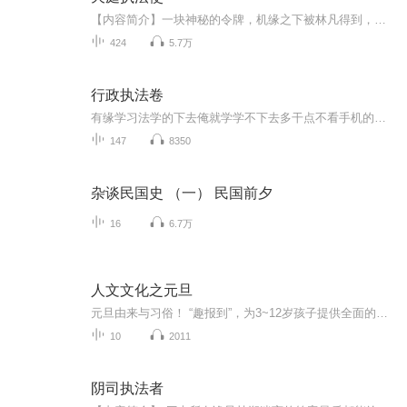
【内容简介】一块神秘的令牌，机缘之下被林凡得到，从此，林凡的人生彻底发生了巨变，他的交际圈也开始从凡人转变成了一帮神仙！齐天大圣与其是生死兄弟；四大天王对其敬畏有加；十八罗汉都是林凡的好友；阎王也想与其称兄道弟，各路神仙争相与其结交，各...
424
5.7万
行政执法卷
有缘学习法学的下去俺就学学不下去多干点不看手机的事情保护眼睛
147
8350
杂谈民国史 （一） 民国前夕
16
6.7万
人文文化之元旦
元旦由来与习俗！ “趣报到”，为3~12岁孩子提供全面的通识知识系列课程。让孩子广泛接触通识教育，掌握更全面的天文，历史，地理，艺术，生活及科普知识。找到兴趣，快乐成长！...
10
2011
阴司执法者