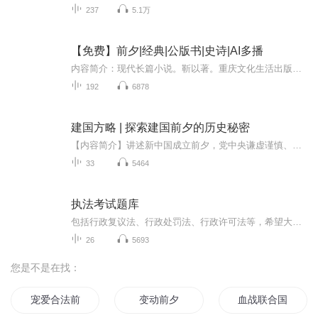
237
5.1万
【免费】前夕|经典|公版书|史诗|AI多播
内容简介：现代长篇小说。靳以著。重庆文化生活出版社1942年9月初版。作品以抗日战争前夕一系列重大的历史事件为背景，通过一个没落大家庭中20多个成员不同的经历遭遇，反映了当时动荡的社会生活。作品着重描写了女青年黄静玲走出旧家庭，朝气蓬勃地投身于...
192
6878
建国方略 | 探索建国前夕的历史秘密
【内容简介】讲述新中国成立前夕，党中央谦虚谨慎、勇于创新，夯基垒台、立柱架梁，在政治、经济、科教文卫、外交、军事等方面基本确立新中国主体框架的过程，展示中国共产党在探索新民主主义国家建设中的艰辛实践和不朽成就。【购买须知】1、本作品为付费...
33
5464
执法考试题库
包括行政复议法、行政处罚法、行政许可法等，希望大家能用得到！
26
5693
您是不是在找：
宠爱合法前妻禁止重婚
变动前夕
血战联合国军