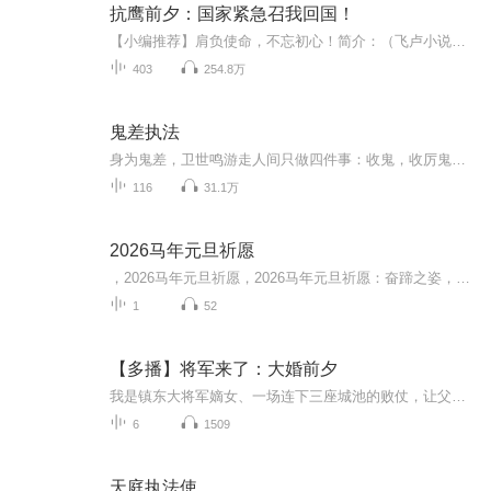
抗鹰前夕：国家紧急召我回国！
【小编推荐】肩负使命，不忘初心！简介：（飞卢小说网独家签约作品）哈工大学生江晨穿越1945年，成为一个赴美留学生，三年来他掌握了火箭，导弹，空气动力学等技术，并参与鹰酱多项武器研究。1949年，兔子初立，百废待兴，兔子紧急召江晨回国。在踏上祖国...
403
254.8万
鬼差执法
身为鬼差，卫世鸣游走人间只做四件事：收鬼，收厉鬼，收恶鬼，收人间各种不平鬼！贺谨也做四件事：找人，追人，抢人，然后走哪根跟哪绝不放手！初次见面的贺谨：你好，我叫贺谨。关系熟稔的贺谨：你好，我是你师兄。后来掉马的贺谨：你好，我是你前世顶头...
116
31.1万
2026马年元旦祈愿
，2026马年元旦祈愿，2026马年元旦祈愿：奋蹄之姿，赴时代之约我祈愿，2026年的中国 山河锦绣，繁荣昌盛。我祈愿，2026年的每个奋斗者，都能策马扬鞭，不负韶华。我祈愿，2026年的情感世界，温暖纯粹 情谊绵长。我祈愿，，2026年的我们，心怀热爱，向阳而...
1
52
【多播】将军来了：大婚前夕
我是镇东大将军嫡女、一场连下三座城池的败仗，让父亲命丧黄泉，而我也跌入谷底。 作为养子并且是我未婚夫的沈遇却青云直上成为了新一任的少年将军。 他居高临下的看着我，笑得疯狂又恣意。 并且恶毒的对我说道：你以为你父亲的死、是个意外吗？
6
1509
天庭执法使