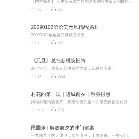
【内容简介】 历史所有诡异扑朔迷离的答案最后都能给一个合理的解释,这到底是怎么回事？难道那个合理的解释就是真的事实吗？……【作者/主播简介】作者：紫金树主播：石木山【购买须知】1、本作品为付费有声书，前13集为免费试听，购买成功后，即可收听，...
66
685
20090102哈哈笑元旦精品演出
20090102哈哈笑元旦精品演出
7
353
《元旦》总把新桃换旧符
新年将至，这是元旦快乐的文章，我献给大家，
64
2222
村花的第一次｜进城前夕｜献身报恩
清纯村花情窦初开，将最珍贵的第一次毫无保留交付真心，乡村田野间爱意纯粹又滚烫。羞涩、心动、温柔交织，每一个瞬间都充满青春甜辣，一段质朴又深刻的乡村爱恋，就此刻骨铭心。
491
29万
民国杀 | 解放前夕的津门谜案
一九四八年的天津卫，寒冬凛冽，山雨欲来。一桩灭门血案，震惊朝野；一行复仇血字，疑云密布。繁华的租界与阴暗的胡同之间，杀机如影随形。新晋刑警队长陆家铭奉命侦查，却发现自己踏入了一个精心编织的罗网。证据指向明确，线索却扑朔迷离；身边是同生共...