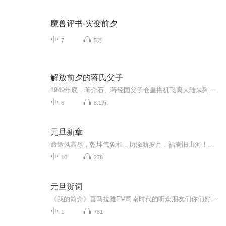
魔兽评书-灾变前夕
7
5万
解放前夕的蒋氏父子
1949年底，蒋介石、蒋经国父子仓皇搭机飞离大陆来到台湾，而后终其一生都没有再踏上大陆的土地。 内容涉及蒋氏父子及家人在台的军政统治及私人生活的方方面面,既是一部蒋氏家族在台湾的兴衰史，也折射出两蒋时期的台湾社会状况
6
8.1万
元旦新章
命途风霜尽，乾坤气象和，历添新岁月，福满旧山河！龙蛇交替，迎接全新的2025！
10
278
元旦贺词
《我的简介》喜马拉雅FM司南时代的听众朋友们你们好，首先非常感谢大家一直以来对司南时代的支持，为我们的进步提供宝贵的意见。马上我们将迎来2018年，在新的一年里我们会更加用心的给大家准备优秀的作品，2018我们一同进步。为了感谢大家长久以来的支持...
1
781