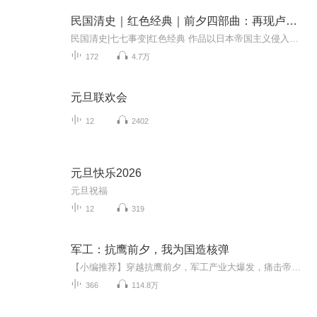
民国清史｜红色经典｜前夕四部曲：再现卢沟桥事变前夕
民国清史|七七事变|红色经典 作品以日本帝国主义侵入中国后一系列重大的历史事件为背景，通过一个没落大家庭中20多个成员不同的经历遭遇，反映了当时动荡的社会生活。 以北平为背景，书写了“七七事变”之前一个破落官宦家庭中不同成员的性格与命运。小说...
172
4.7万
元旦联欢会
12
2402
元旦快乐2026
元旦祝福
12
319
军工：抗鹰前夕，我为国造核弹
【小编推荐】穿越抗鹰前夕，军工产业大爆发，痛击帝国主义野心狼！简介：（飞卢小说网独家签约作品）新时代军工院士苏华意外穿越到1949年。兔子初立，百废待兴，军工一片空白。恰巧苏华觉醒了神级科研系统，开始助力兔子军工大爆发。1950年，鹰酱登陆半岛...
366
114.8万