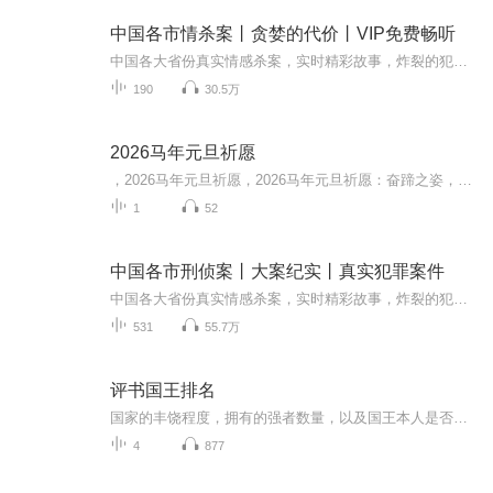
中国各市情杀案丨贪婪的代价丨VIP免费畅听
中国各大省份真实情感杀案，实时精彩故事，炸裂的犯罪动机，谁也无法接受！情感案件 男女谋杀 欲望谋杀 冲动犯罪每个省份都有自己的特大，残忍，灭绝人性，惨绝人寰，伤天害理的大案发生，本专辑整理盘点了各省份犯罪案件，了解人性的可怕！一份份尘封的档...
190
30.5万
2026马年元旦祈愿
，2026马年元旦祈愿，2026马年元旦祈愿：奋蹄之姿，赴时代之约我祈愿，2026年的中国 山河锦绣，繁荣昌盛。我祈愿，2026年的每个奋斗者，都能策马扬鞭，不负韶华。我祈愿，2026年的情感世界，温暖纯粹 情谊绵长。我祈愿，，2026年的我们，心怀热爱，向阳而...
1
52
中国各市刑侦案丨大案纪实丨真实犯罪案件
中国各大省份真实情感杀案，实时精彩故事，炸裂的犯罪动机，谁也无法接受！情感案件 男女谋杀 欲望谋杀 冲动犯罪带领大家一起探索中国历史上多起惊心动魄的悍匪案件。这些案件涉及复杂的人际关系、背后隐秘的权力游戏和阴谋诡计，是真正的正邪博弈。这些悍...
531
55.7万
评书国王排名
国家的丰饶程度，拥有的强者数量，以及国王本人是否像勇者一样强大，将这些综合起来进行的排名就是“国王排名”。主人公波吉，是国王排名第7名的伯斯王所统治的王国的第一王子。但波吉生来耳朵就听不见，无力得甚至无法好好地挥剑，不光家臣，就连民众都蔑...
4
877