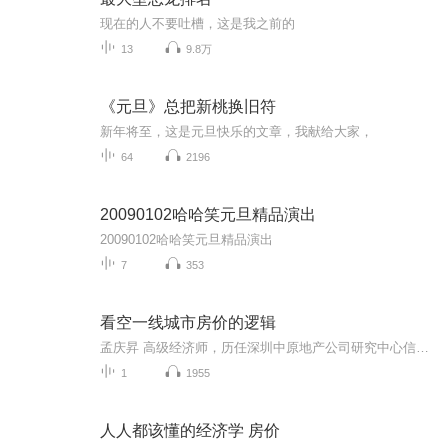
现在的人不要吐槽，这是我之前的
13
9.8万
《元旦》总把新桃换旧符
新年将至，这是元旦快乐的文章，我献给大家，
64
2196
20090102哈哈笑元旦精品演出
20090102哈哈笑元旦精品演出
7
353
看空一线城市房价的逻辑
孟庆昇 高级经济师，历任深圳中原地产公司研究中心信息部副经理，深圳房地产研究中心房地产研究所所长，深圳房地产评估发展中心房地产研究部部长，工程造价部部长，副总评估师，长期参与或主持深圳房地产市场分析、房地产宏观调控、住房建设和保障性住房发展规划等课题，以及省、部住房和房地产课题。 一、一线城市引领的中国地产发展脉络 二、一线城市对中国房价上涨的样本解读 三、当前一线城市房价风险的评估 四、个人与机构的操作策略及应关注的投资方向
1
1955
人人都该懂的经济学 房价