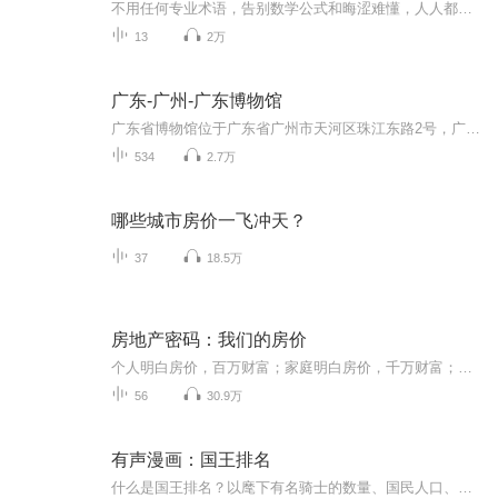
不用任何专业术语，告别数学公式和晦涩难懂，人人都能明白。货币、房价楼市、实体经济一一深入解读，普及每个人都应该懂的经济学知识。帮你告别资产贬值，保卫财富，发现未来十年的投资逻辑。如果觉得主播说得还不错的话，点下订阅支持下主播，谢谢...
13
2万
广东-广州-广东博物馆
广东省博物馆位于广东省广州市天河区珠江东路2号，广州新城市中轴线——珠江新城中心区南部，1957年开始筹建，1959年正式对外开放。新馆于2004年12月奠基开工，2010年建成，总占地面积6.7万平方米，是广东省唯一的省级综合博物馆，也是国家一级博物馆。广东省博物馆陈列展览以广东历史文化、艺术、自然为三大主要陈列方向，分为历史馆、自然馆、艺术馆和临展馆四大部分，截至2009年12月，广东省博物馆藏品已达16.6万余件（套），此外，该馆还收藏有图书资料10余万册。...
534
2.7万
哪些城市房价一飞冲天？
37
18.5万
房地产密码：我们的房价
个人明白房价，百万财富；家庭明白房价，千万财富；企业明白房价，千亿财富；国家明白房价，利国利民。个人的房价？家庭的房价？企业的房价？社会的房价？民众的房价？我们的房价？
56
30.9万
有声漫画：国王排名
什么是国王排名？以麾下有名骑士的数量、国民人口、城镇发展，以及国王本人是否像勇者一样强大，综合以上条件来评价各国国王的排行榜。“你想要成为全世界最棒的国王？”伯斯王国的大王子波吉，天生就听不见、话也说不好、身体孱弱得举不起剑，即使如此，...