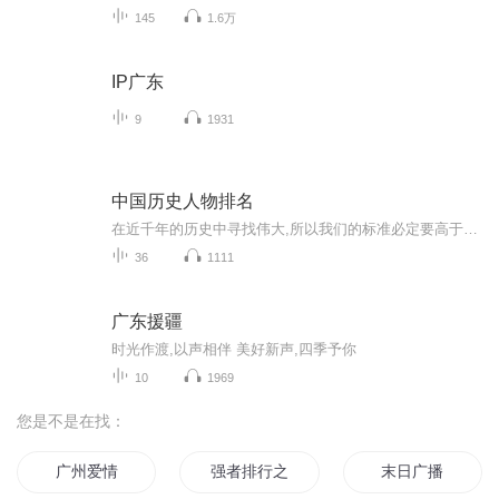
145
1.6万
IP广东
9
1931
中国历史人物排名
在近千年的历史中寻找伟大,所以我们的标准必定要高于常人,首先,这个人必须曾经成就过伟大的事业,并且时至今日仍为人所赞叹和熟知;..
36
1111
广东援疆
时光作渡,以声相伴 美好新声,四季予你
10
1969
您是不是在找：
广州爱情
强者排行之末
末日广播