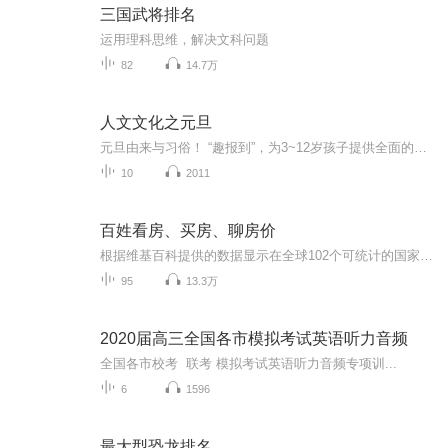
三国武将排名
运用理科思维，解决文科问题
82
14.7万
人文文化之元旦
元旦由来与习俗！ “趣报到”，为3~12岁孩子提供全面的通识知识系列课程。让孩子广泛接触通识教育，掌握更全面的天文，历史，地理，艺术，生活及科普知识。找到兴趣，快乐成长！...
10
2011
百姓看房、买房、聊房价
根据维基百科提供的数据显示在全球102个可统计的国家中，中国以24.98的房价收入比位居全球第6高，按照这个数据来说的话那么中国的买房难度可以说是全球第6难的了，按照24.98的房价收入来计算的话，那么基本上在中国想要买一套房子就需要一个家庭花费24.98...
95
13.3万
2020届高三全国各市模拟考试英语听力音频
全国各市校考 联考 模拟考试英语听力音频专项训...
6
1596
最大型恐龙排名