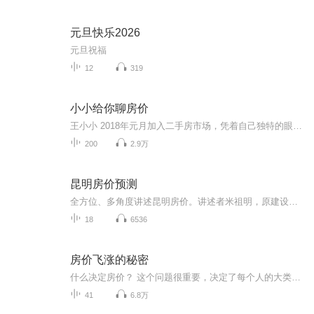
元旦快乐2026
元旦祝福
12
319
小小给你聊房价
王小小 2018年元月加入二手房市场，凭着自己独特的眼光和专业知识，给大家讲述房地产方面的知识，每天把在市场上的一些房产市场的价格，户型，买房注意的细节和要点，分享给大家，房子连着家连着幸福，房子关系到老百姓一生的幸福指数，也关系到几代人的付出和汗水 房子的涨跌都关系的每位家庭的经济状况， 我记得我第一次买房是在1996年那时候第一次接触房产，在我那时候的记忆里，觉得自己是一位外来的农村打工妹，能够在城市安个家是一件很幸福的时候\，所以，一九九六年买得第一套房子 根据自己在一线市场对房价的体验，给观众简述房价的市场走势，每天准时收听小小给你聊房价
200
2.9万
昆明房价预测
全方位、多角度讲述昆明房价。讲述者米祖明，原建设部下属中国房地产报云南记者站站长，香港财讯传媒《财经》杂志新地产云南主编。公开出版图书《昆明楼市解密》、《与售楼小姐的聊天记录》，新华书店有售。
18
6536
房价飞涨的秘密
什么决定房价？ 这个问题很重要，决定了每个人的大类资产配置。更重要的是什么？可以实战！ 我们要判断哪个地方房价会涨，哪个地方房价会跌，什么时候会涨，什么时候会跌，这是我要跟大家讲的最核心的问题。 你会发现，在这个社会上过去十多年一直在讨论这个问题，有几十种答案，这就是房地产这个话题争议这么大的原因。 方正证券首席经济学家任泽平研究了10年房地产，把它总结为一句话，“长期看人口、中期看土地、短期看金融”。 那房价的的秘密到底是什么了？
41
6.8万