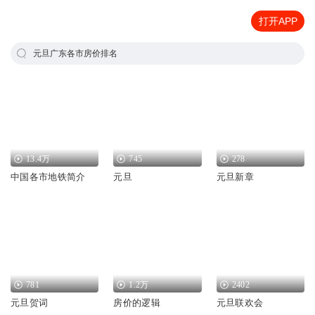
打开APP
元旦广东各市房价排名
13.4万
745
278
中国各市地铁简介
元旦
元旦新章
781
1.2万
2402
元旦贺词
房价的逻辑
元旦联欢会