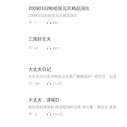
20090102哈哈笑元旦精品演出
20090102哈哈笑元旦精品演出
7
353
三国好丈夫
47
2977
大丈夫日记
大丈夫日记是河南电台交通广播播送的一档节目，以其深邃的思想性，轻松文娱性深受广大听众的喜欢。历史总是相似的，过来人的经验往往具有指导性。大丈夫日记首次播送是在2002年，至今已有十几年时间，但仍对现今都市人的生活、爱情、工作具有指导意义。
188
17.8万
大丈夫，讲呢D
唔吹唔知身体好 唔讲唔知时运高 讲出黎，阔出去 冒着家变噶风险 都要讲出男人心声 还原男人真性情 最Real 男人Mini Talk Show
21
274.6万