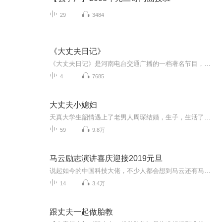
29
3484
《大丈夫日记》
《大丈夫日记》是河南电台交通广播的一档著名节目，由河南人民广播电台首席播音员浩然老师播讲。 遥想当年，在凌乱洒满夕阳余晖的大学宿舍，我捧着收音机，静静的听着《大丈夫日记》，细品青春的酸涩和漫长，十多年后，重新回听，一种时光流转、细数经...
4
7685
大丈夫小媳妇
天真大学生韶情遇上了老男人周琛结婚，生子，生活了一辈子，却缺少了恋爱一环。 19岁的韶晴遇上39岁周琛，糟糕的开始，却挡不住周琛的深情。连哄带骗再拐，周琛终于抱得美人归。只是随着婚姻提上日程，韶家的集体嫌弃，两人之间年龄的差距，生活环境的不同，以及性格的磨合让韶晴深感压力。 在周琛的包容下，这一切最终都顺利解决。故事新鲜，笑料不断，情节曲折，顺理成章。
59
9.8万
马云励志演讲喜庆迎接2019元旦
说起如今的中国科技大佬，不少人都会想到马云还有马化腾等人。尤其是马云，关于科技这一方面也是有投资不小的。可能很多人都还将阿里巴巴和马云定位在电商上，其实阿里巴巴早就变成了一个多元化的企业了。而且，在人工智能这一方面，马云可是有不少的成就...
14
3.4万
跟丈夫一起做胎教