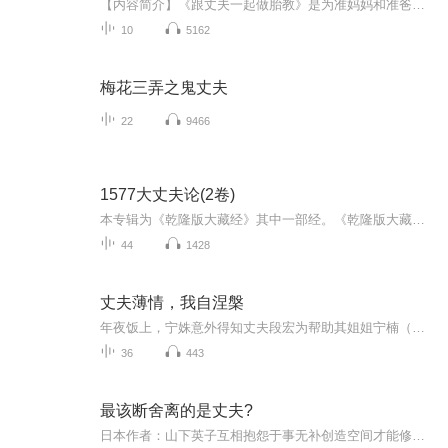
【内容简介】《跟丈夫一起做胎教》是为准妈妈和准爸爸共同阅读度身打造的，旨在帮助所有即将为人父母者在孩子诞生前做好相关身体、精神等方面的准备，并适当开发孩子的智商和情商，为宝宝出生后的早期教育打下基础。这里特别提倡准爸爸积极参与到胎教过程...
10
5162
梅花三弄之鬼丈夫
22
9466
1577大丈夫论(2卷)
本专辑为《乾隆版大藏经》其中一部经。《乾隆版大藏经》为清代官刻汉文大藏经，是在明朝《永乐北藏》基础上编较而成的，全藏共分正藏和续藏两类。正藏共485函，以千字文编号，从“天”至“漆”，分为大乘五大部经、五大部外重单译经、小乘《阿含经》及重单...
44
1428
丈夫薄情，我自涅槃
年夜饭上，宁姝意外得知丈夫段宏为帮助其姐姐宁楠（丈夫去世且流产身体受损），竟隐瞒自己多年——当年举报她超生致其流产并永久失去生育能力，还将宁楠的孩子挂在他俩户口上。面对段宏的辩解与家人的劝说，宁姝彻底崩溃，扔掉婚戒后在绝望中离开，过往的...
36
443
最该断舍离的是丈夫?
日本作者：山下英子互相抱怨于事无补创造空间才能修补关系断舍离不是一定要抛弃谁重要的是要让自己的人生变快活作者曾经担任的一本女性杂志曾经做过这样的调查你现在最想断舍离的是什么呢？这次调查的结果发现如下：丈夫！断舍离本意并不是让大家抛弃什么...