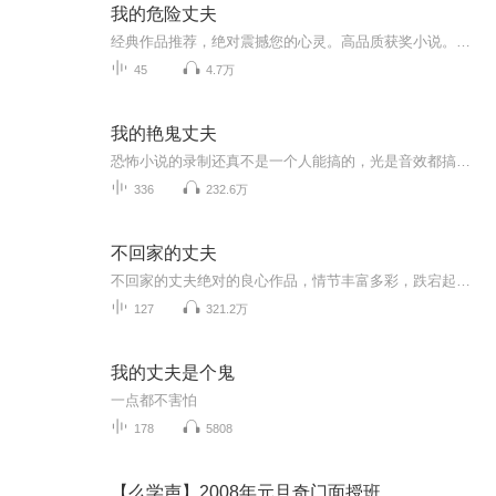
我的危险丈夫
经典作品推荐，绝对震撼您的心灵。高品质获奖小说。。大家多支持，小说情节进口时间脉搏，内容精彩生动。人物刻画细腻到位。给您一种身临其境的感觉，也欢迎多提建议和意见。我们将不断改进学习，争取带给大家优秀的作品。您的每一次聆听都是对我们最大的支持和厚爱。谢谢！
45
4.7万
我的艳鬼丈夫
恐怖小说的录制还真不是一个人能搞的，光是音效都搞得人头疼，手忙脚乱的。 大学第一天报到，谁曾想宿舍后面是个鬼窟，结果她便与鬼夜夜同床。稀里糊涂的成了鬼新娘，这只艳鬼还化身大学教授，白天晚上的欺负她。驱鬼师师兄，巫师舍友，教授鬼丈夫，她的大学生活还真精彩啊！直到有一天，这只鬼携鬼魅大军而来，她才浑然知道，原来他就是传说中的鬼王大人啊！是由作者左眼发表的科幻小说类小说
336
232.6万
不回家的丈夫
不回家的丈夫绝对的良心作品，情节丰富多彩，跌宕起伏，音质高，声音扣动心弦。。喜欢就分享和小伙伴们一期来听吧。欢迎点赞评论啊。。手指轻轻一点分享出去，很简单的动作，但是这就是对我们节目的最大支持和厚爱。不要钱，不要赞助。只要您的的多分享，多评论。。还等什么亲。动手吧。绝对的良心作品，情节丰富多彩，跌宕起伏，音质高，声音扣动心弦。。喜欢就分享和小伙伴们一期来听吧。欢迎点赞评论啊。。手指轻轻一点分享出去，很简单的动作，但是这就是对我们节目的最大支持和厚爱。不要钱，不要赞助。只要您的的多分享，多评论。。还等什么亲。动手吧。
127
321.2万
我的丈夫是个鬼
一点都不害怕
178
5808
【么学声】2008年元旦奇门面授班