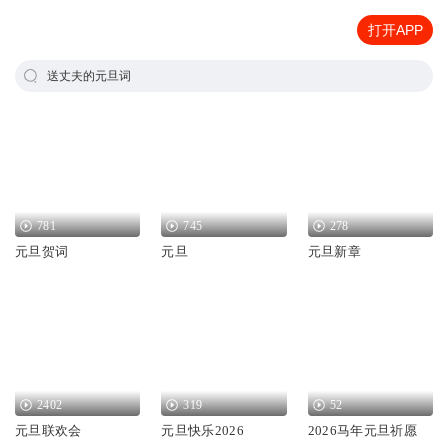
打开APP
送丈夫的元旦词
781
745
278
元旦贺词
元旦
元旦新章
2402
319
52
元旦联欢会
元旦快乐2026
2026马年元旦祈愿