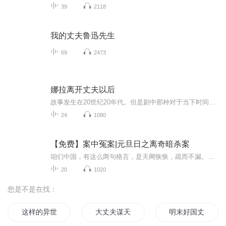
39
2118
我的丈夫鲁迅先生
69
2473
娜拉离开丈夫以后
故事发生在20世纪20年代。但是剧中那种对于当下时间的超越，尤其是对未来的预见，则是可以通过人物的服装稍加暗示的。 娜拉一定要由一个受过杂技训练，而且会跳舞的女演员来饰演。她还应该能够根据剧情的要求表演体操，做的时候是否专业并不重要，完全可以显得笨拙一点。艾娃的言行应该总是显得有点儿冷漠和玩世不恭。
24
1080
【免费】案中冤案|元旦日之离奇暗杀案
咱们中国，有这么两句格言，是天网恢恢，疏而不漏。这两句话中，所含的意义，就是言其人要作了恶事，纵然一时侥幸，能够逃出法网，但是叶落归根，依然逃不出天网去。所谓人间私语，天闻若雷，暗室亏心，神目如电，少不得默默中有个道理，总会有报应临头的...
20
1020
您是不是在找：
这样的异世之旅真的大丈夫
大丈夫谋天下
明末好国丈