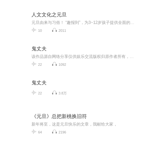
人文文化之元旦
元旦由来与习俗！ “趣报到”，为3~12岁孩子提供全面的通识知识系列课程。让孩子广泛接触通识教育，掌握更全面的天文，历史，地理，艺术，生活及科普知识。找到兴趣，快乐成长！...
10
2011
鬼丈夫
该作品源自网络分享仅供娱乐交流版权归原作者所有，如有侵权请联系删除！
22
1092
鬼丈夫
22
3.8万
《元旦》总把新桃换旧符
新年将至，这是元旦快乐的文章，我献给大家，
64
2196