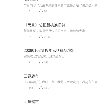
节目内容: *女生专属的健康超市主播介绍: *健康是大事、是大家的事 这里有你需要的，不需要的，有免费的，有收费的，跟超市一样，对号入座，精准定位服务身心、生活、生存！适合人群: *各位大小女神、公主、千金……你将收获: *逛几分钟、身心轻松！ 买产...
3
70
《元旦》总把新桃换旧符
新年将至，这是元旦快乐的文章，我献给大家，
64
2196
20090102哈哈笑元旦精品演出
20090102哈哈笑元旦精品演出
7
353
三界超市
【内容简介】我叫王凡。我是玉帝钦点的三界超市主管。我们超市，拥有三界最顶尖的进货渠道，连太上老君都是我们的供货商。在我的带领下，我们超市一年销售额，比整个仙界累死累活十年都挣的多。等等～冰柜里的蟠桃过了保质期？那谁，小龙女你过来，快来把...
413
36.5万
阴阳超市