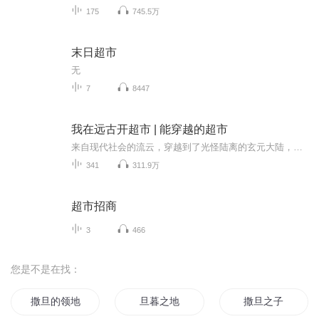
175
745.5万
末日超市
无
7
8447
我在远古开超市 | 能穿越的超市
来自现代社会的流云，穿越到了光怪陆离的玄元大陆，跟他一起来的，还有一个售卖现代物品的起源超市，超市中的每一样物品都有着神奇的效果，生活用品、美食、现代工具、现代电子商品，效果远超玄元大陆天材地宝的物品，让流云的起源超市从门可罗雀到热闹非...
341
311.9万
超市招商
3
466
您是不是在找：
撒旦的领地
旦暮之地
撒旦之子