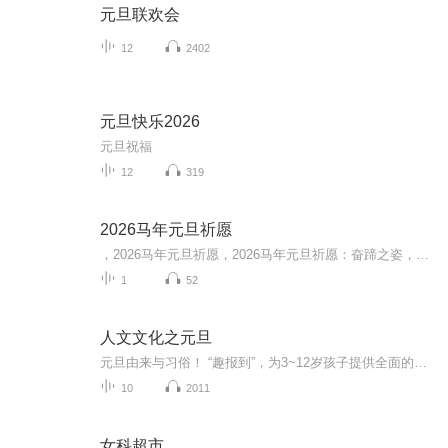
元旦联欢会
12
2402
元旦快乐2026
元旦祝福
12
319
2026马年元旦祈愿
，2026马年元旦祈愿，2026马年元旦祈愿：奋蹄之姿，赴时代之约我祈愿，2026年的中国 山河锦绣，繁荣昌盛。我祈愿，2026年的每个奋斗者，都能策马扬鞭，不负韶华。我祈愿，2026年的情感世界，温暖纯粹 情谊绵长。我祈愿，，2026年的我们，心怀热爱，向阳而...
1
52
人文文化之元旦
元旦由来与习俗！ “趣报到”，为3~12岁孩子提供全面的通识知识系列课程。让孩子广泛接触通识教育，掌握更全面的天文，历史，地理，艺术，生活及科普知识。找到兴趣，快乐成长！...
10
2011
女科超市