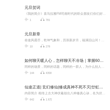
元旦贺词
《我的简介》喜马拉雅FM司南时代的听众朋友们你们好，首先非常感谢大家一直以来对司南时代的支持，为我们的进步提供宝贵的意见。马上我们将迎来2018年，在新的一年里我们会更加用心的给大家准备优秀的作品，2018我们一同进步。为了感谢大家长久以来的支持...
1
781
元旦新章
命途风霜尽，乾坤气象和，历添新岁月，福满旧山河！龙蛇交替，迎接全新的2025！
10
278
如何聊天暖人心，怎样聊天不冷场｜掌握60条黄金原则，不当冷场王！
同样的场景，同样的话题，同样的一群人，为什么别人谈笑风生，你一开口对方就索然无味？为什么你懂得很多却是公认的“冷场王”？聊天时，我们到底在聊什么？事实是，一个会聊天的人，不是因为他懂得多，也不是他多么擅长察颜观色，而是他是一个“高情商的...
144
4358
仙途正道| 玄幻修仙|修成真神不死不灭|廿虹著|大叔不冷演播
内容简介 相传上古大神伏羲创出八种修真心诀，名为伏羲八诀。如果有人获得这八种绝世心诀便可明悟伏羲遗留在人间的修神大道，一举进入无上神界，成为一代真神，于天地日月共存，永生不灭永脱轮回。作者简介 作者"廿虹"是一位网络文学作家，创作有多部网...
642
1.9万