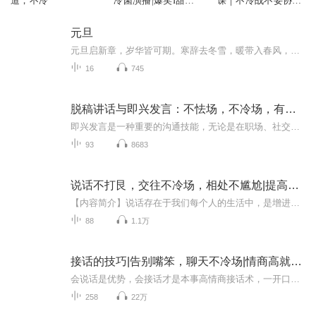
道，不冷
冷菌演播|爆笑I甜宠
课｜不冷战不妥协不
无
内耗的婚姻智慧
元旦
元旦启新章，岁华皆可期。寒辞去冬雪，暖带入春风，旧岁遗憾随烟散。愿新年有光有暖，万事顺意，岁岁胜今朝。
16
745
脱稿讲话与即兴发言：不怯场，不冷场，有气场，能控场
即兴发言是一种重要的沟通技能，无论是在职场、社交活动还是日常生活中，都能发挥关键作用。通过掌握即兴发言的基本原则和技巧，便可以在压力下迅速组织思路，构建有说服力的发言。 专辑中详细讨论了如何克服紧张情绪，建立自信，以及如何通过有效的开场...
93
8683
说话不打艮，交往不冷场，相处不尴尬|提高情商|话术
【内容简介】说话存在于我们每个人的生活中，是增进情谊、解决问题不可或缺的方式。我们每个人时时刻刻都需要同他人交往，时时刻刻都离不开与人说话。在工作中，说话不打艮有助于我们建立和谐的工作关系:在生活中，巧妙说话可以帮助我们发展亲密的朋友情谊...
88
1.1万
接话的技巧|告别嘴笨，聊天不冷场|情商高就是会接话
会说话是优势，会接话才是本事高情商接话术，一开口就让人喜欢你别输在不会好好接话上，好好接话让自己获得接纳与尊重【内容简介】日常生活中，我们每个人都免不了要与人说话，会说话不代表会接话。不会接话者，要么一开口就语无伦次、让听者云里雾里；要...
258
22万