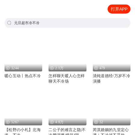
打开APP
元旦超市冷不冷
3244
2.1万
479
暖心互动丨热点不冷
怎样聊天暖人心怎样
清炖道德经/万岁不冷
聊天不冷场
演播
5267
4.9万
32
【松野の小札】北海
二公子的难言之隐|不
芮淇婚姻的九堂定心