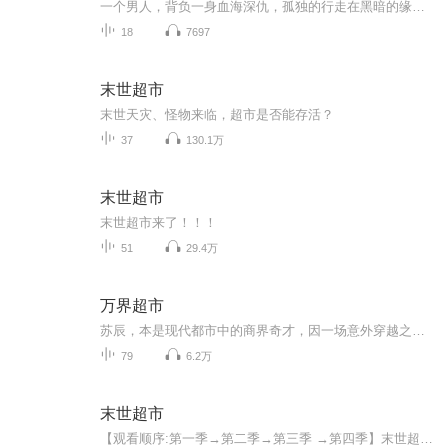
一个男人，背负一身血海深仇，孤独的行走在黑暗的缘边。 一座阴阳超市，开启了我的传奇人生。 是阴谋，还是宿命？ 决战紫禁城之巅，掌控天下权，喝最烈的酒，抽最烈的烟，睡最美的女人，踩最强的敌人。 杀戮，是我的职业，我收割一条条的生命，换取一件件...
18
7697
末世超市
末世天灾、怪物来临，超市是否能存活？
37
130.1万
末世超市
末世超市来了！！！
51
29.4万
万界超市
苏辰，本是现代都市中的商界奇才，因一场意外穿越之旅，毅然决然地踏上了寻找失踪女友的征途。三年前，他来到了古代，凭借过人的智慧与胆识，开设了一家名为“万界超市”的杂货铺。这家杂货铺不仅售卖古今中外的奇珍异宝，更隐藏着穿梭时空的秘密。苏辰利...
79
6.2万
末世超市
【观看顺序:第一季→第二季→第三季 →第四季】末世超市开始连更！（记得点赞，关注加订阅，也帮忙给个好评！）