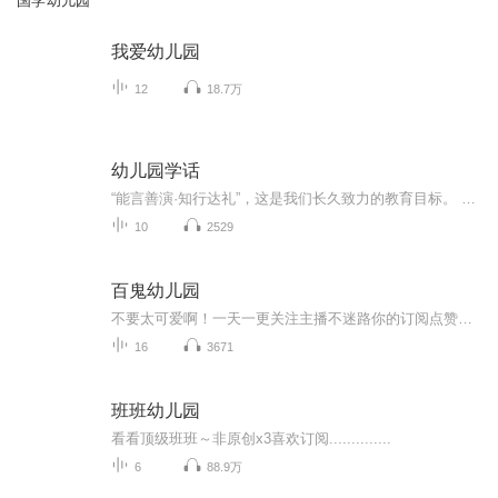
国学幼儿园
我爱幼儿园
12
18.7万
幼儿园学话
“能言善演·知行达礼”，这是我们长久致力的教育目标。 我们努力把艺术教育和素质教育成功对接，我们用心把专业 教育和大众教育完美融合。 从1996年——创业之初，我们曾把口才教师拟作为“医生”、 “教练”和“导演”，并以此作为我们自己的工作方向和行业标准： 有那么多母语发音不准、口语表达不清的孩子需要“医生”； 有那么多天资聪慧的孩子如果经过专业“教练”的调教，就会举止 出众、仪态高雅；“孩子们都是天生的演员”，我们就是“导演”， 挖掘他们的天分，为孩子们在人生的舞台上有更多的精彩！ 就是我们现在做的，未来要做的，并且一直要做的事业！ 我们可能更了解孩子！我们可能找到了教育的真谛！我们知道 孩子需要什么，我们了解家长需要什么，我们也清楚能为社会奉献 什么！艺术是美好的，教育是高尚的，在我们这里你会看到孩子们 快乐地改变和提高。 如今，我们已经有了“全景纷呈教学法”、“习惯矫正教学法”、 “一气呵成教学法”；有了“艺素融合教育方略”；有了五大运作 体系；有了这套幼儿园专用系列教材；有了父母教育能力训练系列 教材；有了上至东北下至江南的上百家分校，将来我们还会有…… 为了孩子我们一直在努力！ 欢迎来亲自体验，并真诚相邀 —— 与我们同行！
10
2529
百鬼幼儿园
不要太可爱啊！一天一更关注主播不迷路你的订阅点赞收藏评论是我创作的动力
16
3671
班班幼儿园
看看顶级班班～非原创x3喜欢订阅..............
6
88.9万