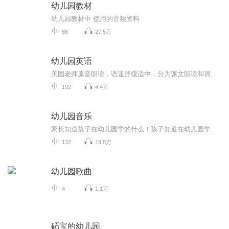
幼儿园教材
幼儿园教材中 使用的音频资料
86
27.5万
幼儿园英语
美国老师原音朗读，语速舒缓适中，分为课文朗读和词汇朗读与跟读。 这是我最喜欢的一套英语启蒙教材，按社会学、科学和语言艺术等设计课程单元，non-fiction和fiction合理搭配，既培养了孩子的学习兴趣，又帮助孩子构建知识库，特别适合3-12岁的英语启蒙者。 分PREK 和K两个系列，每个系列四册，共八册。 每一册分三章，每章含四个单元： Chapter 1: Social Studies-Histories and Geography Chapter 2: Science Chapter 3: Language-Mathematics-Visual Arts-Music
192
4.4万
幼儿园音乐
家长知道孩子在幼儿园学的什么！孩子知道在幼儿园学的什么！天赋宝贝先人一步！
132
19.8万
幼儿园歌曲
4
1.1万
砳宝的幼儿园