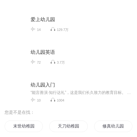
爱上幼儿园
14
129.7万
幼儿园英语
72
3.7万
幼儿园入门
“能言善演·知行达礼”，这是我们长久致力的教育目标。 我们努力把艺术教育和素质教育成功对接，我们用心把专业 教育和大众教育完美融合。 从1996年——创业之初，我们曾把口才教师拟作为“医生”、 “教练”和“导演”，并以此作为我们自己的工作方向和行业标准： 有那么多母语发音不准、口语表达不清的孩子需要“医生”； 有那么多天资聪慧的孩子如果经过专业“教练”的调教，就会举止 出众、仪态高雅；“孩子们都是天生的演员”，我们就是“导演”， 挖掘他们的天分，为孩子们在人生的舞台上有更多的精彩！ 就是我们现在做的，未来要做的，并且一直要做的事业！ 我们可能更了解孩子！我们可能找到了教育的真谛！我们知道 孩子需要什么，我们了解家长需要什么，我们也清楚能为社会奉献 什么！艺术是美好的，教育是高尚的，在我们这里你会看到孩子们 快乐地改变和提高。 如今，我们已经有了“全景纷呈教学法”、“习惯矫正教学法”、 “一气呵成教学法”；有了“艺素融合教育方略”；有了五大运作 体系；有了这套幼儿园专用系列教材；有了父母教育能力训练系列 教材；有了上至东北下至江南的上百家分校，将来我们还会有…… 为了孩子我们一直在努力！ 欢迎来亲自体验，并真诚相邀 —— 与我们同行！
10
1004
您是不是在找：
末世幼稚园攻略
天刀幼稚园
修真幼儿园