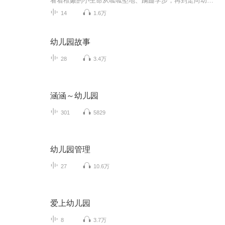
看着稚嫩的小生命从呱呱坠地、蹒跚学步，再到走向幼儿园的门口，每一对父母的心中，是怎样的欣慰与不舍！为了迎接孩子人生中第一个重大的转折时刻，在这个阶段，父母需要做出一些行动上的支持和配合，帮助孩子更好地适应幼儿园的生活，以便日后更好地学习。
14
1.6万
幼儿园故事
28
3.4万
涵涵～幼儿园
301
5829
幼儿园管理
27
10.6万
爱上幼儿园
8
3.7万