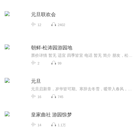
元旦联欢会
12
2402
朝鲜-松涛园游园地
票价详情 暂无 适宜 四季皆宜 电话 暂无 简介 朋友，松涛园游园地位于葛麻半岛海岸和长德山之间，占地面积为几百公顷,是一处风景如画的度假胜地。这里有朝鲜式公园、动物园、植物园等等，还有著名的朝鲜松涛园国际夏令营营地。在游园地北头有一条宽70米的...
2
99
元旦
元旦启新章，岁华皆可期。寒辞去冬雪，暖带入春风，旧岁遗憾随烟散。愿新年有光有暖，万事顺意，岁岁胜今朝。
16
745
皇家曲社 游园惊梦
14
1.1万