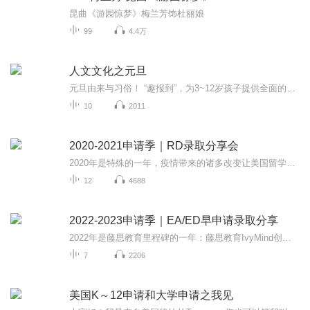
昆曲《游园惊梦》梅兰芳饰杜丽娘
99
4.4万
人文文化之元旦
元旦由来与习俗！ “趣报到”，为3~12岁孩子提供全面的通识知识系列课程。让孩子广泛接触通识教育，掌握更全面的天文，历史，地理，艺术，生活及科普知识。找到兴趣，快乐成长！...
10
2011
2020-2021申请季｜RD录取分享会
2020年是特殊的一年，疫情带来的诸多改变让美国留学申请变幻莫测。标化考试取消，课外活动中断等，给同学们带来极大挑战。如何在这种条件下进行申请，没有先例可循。但藤思国际教育依旧不负众望，保持了一贯的高水平，凭借多年丰富而精准的申请经验，再一...
12
4688
2022-2023申请季｜EA/ED早申请录取分享
2022年是藤思教育里程碑的一年：藤思教育IvyMind创立10周年；藤思教育公众号创立7周年；藤思教育奖学金IvyMind Scholarship设立并连续颁发5周年。藤思教育历经风雨，在Betty老师的带领下，我们不断刷新记录，创造一个又一个申请神话！在今年的早申请阶段，...
7
2206
美国K～12申请和大学申请之我见