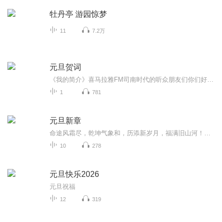
牡丹亭 游园惊梦
11
7.2万
元旦贺词
《我的简介》喜马拉雅FM司南时代的听众朋友们你们好，首先非常感谢大家一直以来对司南时代的支持，为我们的进步提供宝贵的意见。马上我们将迎来2018年，在新的一年里我们会更加用心的给大家准备优秀的作品，2018我们一同进步。为了感谢大家长久以来的支持...
1
781
元旦新章
命途风霜尽，乾坤气象和，历添新岁月，福满旧山河！龙蛇交替，迎接全新的2025！
10
278
元旦快乐2026
元旦祝福
12
319