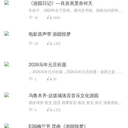
《游园日记》—良辰美景奈何天
车前子，1963年生于苏州。擅诗文书画。堪称当代苏州文人。提起苏州，首先想到苏州园林。走进苏州园林，除了假山池塘亭台楼阁，还有许多不仅用眼更要用心去看去感受的东西。袖珍山水间，精致布局中，文化之水很深，文人气息很浓。未必每个人都看得见触摸得...
41
1843
电影原声带 游园惊梦
23
1.8万
2026马年元旦祈愿
，2026马年元旦祈愿，2026马年元旦祈愿：奋蹄之姿，赴时代之约我祈愿，2026年的中国 山河锦绣，繁荣昌盛。我祈愿，2026年的每个奋斗者，都能策马扬鞭，不负韶华。我祈愿，2026年的情感世界，温暖纯粹 情谊绵长。我祈愿，，2026年的我们，心怀热爱，向阳而...
1
52
乌鲁木齐-达坂城洛宾音乐文化游园
票价详情 暂无 适宜 四季皆宜 电话 暂无 简介 游客朋友，您好，您现在来到的就是达坂城洛宾音乐文化游园了。游园位于文化体育活动中心的前面，达坂城区政府的西面，整个游园成一个方形。站在园内，极目远眺，只见蔚蓝的天空下，巍峨的博格达峰上白雪皑皑，...
4
1.2万
E06梅兰芳 昆曲《游园惊梦》