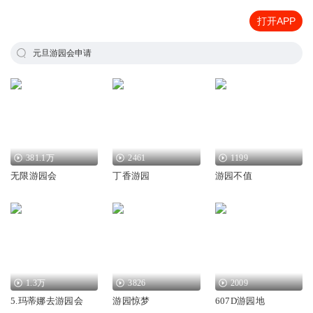
打开APP
元旦游园会申请
381.1万
2461
1199
无限游园会
丁香游园
游园不值
1.3万
3826
2009
5.玛蒂娜去游园会
游园惊梦
607D游园地