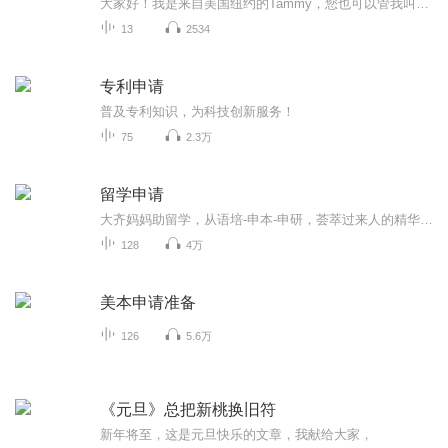
大家好！我是来自美国纽约的Tammy，您也可以管我叫乐妈，很高兴在这里和您相遇，并在孩子教育和家长自我成长上贡献我的一份力量。此专辑是我现场分享会的部分精彩回放，我不是申请专家，只是一名认真陪伴儿子成长18年，现在还在努力进步的妈妈，分享的仅是...
13
2534
专利申请
普及专利知识，为科技创新服务！
75
2.3万
留学申请
大齐妈妈助留学，从语培-申本-申研，荟萃过来人的精华，大浪淘沙留学届的“坑”，帮大家绕过弯路，携手走好留学每一步！
128
4万
美本申请准备
126
5.6万
《元旦》总把新桃换旧符
新年将至，这是元旦快乐的文章，我献给大家，