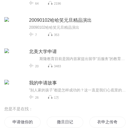
64
2196
20090102哈哈笑元旦精品演出
20090102哈哈笑元旦精品演出
7
353
北美大学申请
斯隆教育目前是国内首家提出留学“后服务”的教育机构，希望通过集境内出国咨询和境外留学后服务为一体，通过提供从留学考察、留学规划、留学申请、签证辅导、监护人提供、寄宿家庭安排、在学期间管理服务、留学生职业发展规划等一站式服务，真正帮助孩子成功留学！ 本专辑将从大学预科、大学升学自我检测、大学介绍等多个角度展开，通过讲座及语音分享的方式为大家阐释斯隆教育的大学留学服务及教育理念，如大家在收听中有任何疑问可以咨询斯隆微客服：askshenboshi
20
3483
我的申请故事
“别人家的孩子”都是怎样成功的？这一直是我们心底里的迷，准备留学美国的你，一定也想要听学长学姐们的故事，那么，我们就邀请他们来分享给你听。
26
1万
您是不是在找：
申请做你的全世界
撒旦日记
衣申之传奇