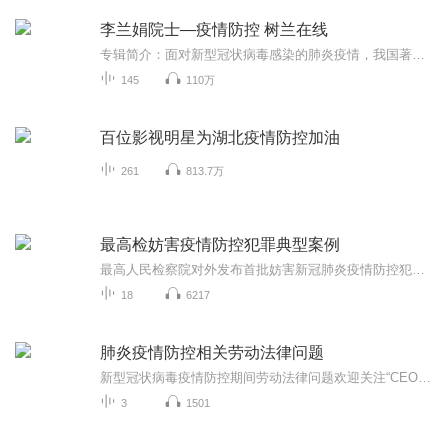
李兰娟院士—疫情防控 树兰在线
专辑简介：面对新型冠状病毒感染的肺炎疫情，我国著名传染病学专家李兰娟院士持续跟进作出分析，并解答公众关心的问题。本栏目音频包括李院士的原音传真和网友问答两个部分。作者简介：李兰娟，中国工程院院士、浙江大学医学院附属第一医院传染病诊治国家...
145
110万
百位影视明星为湖北疫情防控加油
261
813.7万
最高检妨害疫情防控犯罪典型案例
最高人民检察院对外发布首批妨害新冠肺炎疫情防控犯罪典型案例，共涉及抗拒疫情防控措施、暴力伤医、制假售假、哄抬物价、破坏野生动物资源等七类犯罪。
18
6217
肺炎疫情防控相关劳动法律问题
新型冠状病毒疫情防控期间劳动法律问题欢迎关注“CEO法律”微信公众号，欢迎添加梅律师微信：2586469891，进行法律问题交流。2020年1月23日，人力资源社会保障部、财政部、国家卫生健康委员会发布《关于因履行工作职责感染新型冠状病毒肺炎的医护及相关工...
3
1501