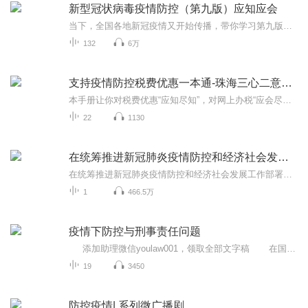
新型冠状病毒疫情防控（第九版）应知应会
当下，全国各地新冠疫情又开始传播，带你学习第九版方案，有效进行疫情防控。
132
6万
支持疫情防控税费优惠一本通-珠海三心二意财税
本手册让你对税费优惠“应知尽知”，对网上办税“应会尽会”。一书在手，一目了然的便利体验。
22
1130
在统筹推进新冠肺炎疫情防控和经济社会发展工作部署会议上的讲话
在统筹推进新冠肺炎疫情防控和经济社会发展工作部署会议上的讲话
1
466.5万
疫情下防控与刑事责任问题
添加助理微信youlaw001，领取全部文字稿 在国家、人民的共同努力下，新型冠状病毒肺炎疫情逐渐好转，但仍不容轻视，各企业、公司、大小工厂、单位和个人仍需做好疫情防控工作。 有律针对疫情防控及刑事方面的法律问题进行总结...
19
3450
防控疫情| 系列微广播剧