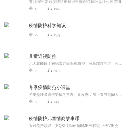
节目内容:新冠疫情防护知识主播介绍:国际认证心理咨询师，国家营养师等适合人群:任何人你将收获:疫情防护洗消知识
4
1946
疫情防护科学知识
22
15万
儿童近视防控
北大北邮硕士妈妈带娃做近视防控，分享踩过的坑，和大家一起高效近视防控
10
8976
冬季疫情防范小课堂
冬季是呼吸道传染病的常发、多发季，加上春节期间人员流动性加大，聚集性活动增多，新冠肺炎疫情防控将面临更大挑战，进入冬季该如何做好疫情防控？成都市双流区融媒体中心FM100.9空港之声特别策划《冬季疫情防范小课堂》，做好自我健康管理和自我防护防范，做健康第一责任人！疫情防控，从你我做起！...
5
743
疫情防护儿童情商故事课
限时免费领取 【EQKID儿童情商MBA课程】3天VIP会员卡 畅学48节父母情商课+48节儿童情商课 学情商不会差，EQKID更强大！ 赶快领取吧！ 欢迎您收听EQKID特别专辑《疫情防护儿童情商课—Lucky熊大战病毒怪兽》 Ivy姐姐也想请你把这个故事分享给你的好伙伴，让他们也和Lucky熊一起来打败病毒怪兽，当越来越多的小朋友加入的时候，Lucky熊的力量会变得更大的，病毒怪兽一定会被我们打败的。 所以你可以把故事分享给你的好朋友哦。 病毒怪兽不可怕，齐心协力打败它。 加油，我们能行！