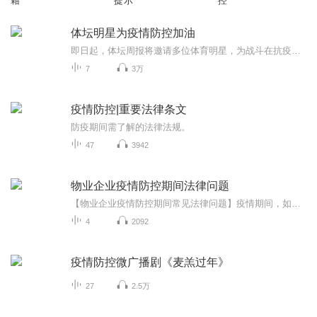
籍
提示
控
体坛明星为疫情防控加油
即日起，体坛周报将邀请多位体育明星，为战斗在抗疫一线的工作人员及患者加油，为武汉加油，为中国祈祷，希望各方同舟共济，共渡难关！
7
3万
疫情防控|重要法律条文
防疫期间需了解的法律法规。
47
3942
物业企业疫情防控期间法律问题
【物业企业疫情防控期间常见法律问题】疫情期间，如果业主不配合物业企业进行疫情防控、检查，物业是否有权采取强制手段？物业企业是否有权收集业主的个人信息？物业可否以业主拖欠物业费为由拒绝为其提供疫情防护服务.....请收听《物业企业疫情防控期间常见法律问题》专辑，这些问题为你详细解答！ ​​​
4
2092
疫情防控微广播剧《麦羔过年》
27
2.5万