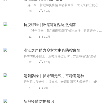
连日来，新冠肺炎疫情牵动着全国广大人民群众的心。贵州广播电视台故事广播·茅台之声推出《韭菜妹的朋友圈》特辑｜“防控疫情”系列微广播剧。全国各地听众网友可通过广播微剧掌握新冠病毒防控知识点，听剧学防疫科普常识，边听故事边get要点！同时...
28
1.4万
抗疫特辑 | 疫情期近视防控指南
过年以来，我们相继取消了长途旅行、家庭聚会，甚至很多期盼已久的计划，也不得不临时改变。这个略带沉重的春节里，除了宅在家，不出门之外。孩子们的视力问题，也成了家长们颇为头疼的焦点：户外运动不敢出门，孩子近视不能复查、角膜塑形镜要不要继续戴？该换镜了又不能去医院……就连孩子的假期也因疫情影响被延长；天天在家除了写作业之外，其余时间都在玩手机、看电视，最近学校又相继安排了网课。一直听说假期是孩子视力滑坡的高峰期，这么高的用眼强度，怎么做才能避免视力下降？<...
11
1.1万
浙江之声助力乡村大喇叭防控疫情
科学防疫小贴士，及时辟谣进行时，方言喊话“浙”里强...守望同行，一起加油。
97
2.1万
清暑防燥｜伏末调元气，平稳迎清秋
听节目，学养生，得好礼，老师是国医大师弟子； +老师，就送你《日常养生160道中医食疗方》；老师擅长用中医食疗法+营养学调理亚健康； 粉丝有问题，可私信或加老师免费咨询； 老师联系方式：看本专辑创作团队。
7
198
新冠疫情防护知识