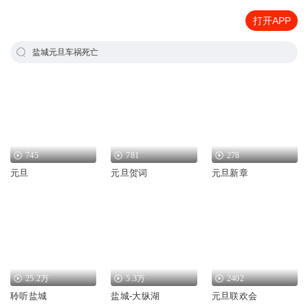
打开APP
盐城元旦车祸死亡
745
781
278
元旦
元旦贺词
元旦新章
25.2万
5.3万
2402
聆听盐城
盐城-大纵湖
元旦联欢会