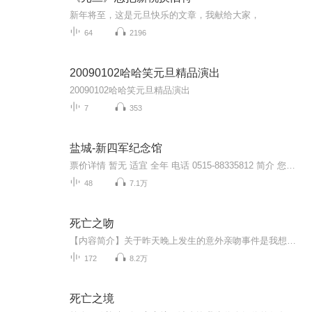
新年将至，这是元旦快乐的文章，我献给大家，
64
2196
20090102哈哈笑元旦精品演出
20090102哈哈笑元旦精品演出
7
353
盐城-新四军纪念馆
票价详情 暂无 适宜 全年 电话 0515-88335812 简介 您好，您现在来到的就是新四军纪念馆了。新四军是中国共产党领导下坚持在华中抗战的一支伟大的人民军队，这支队伍为抗战胜利和世界反法西斯战争的胜利作出了重大贡献。就连毛泽东同志都赞誉新四军是华中...
48
7.1万
死亡之吻
【内容简介】关于昨天晚上发生的意外亲吻事件是我想解释的，但杨颖似乎并没有给我任何解释的机会，而是直接将我带到了一个秘密房间。“魏司里！你要是不亲那女的，我就告诉你妈你欺负我！”这不是重点，重点现在是这丫让我亲另外一个女的，这不合理啊。再后来，更让人匪夷所思的是，离奇案件一个接连一个……...
172
8.2万
死亡之境