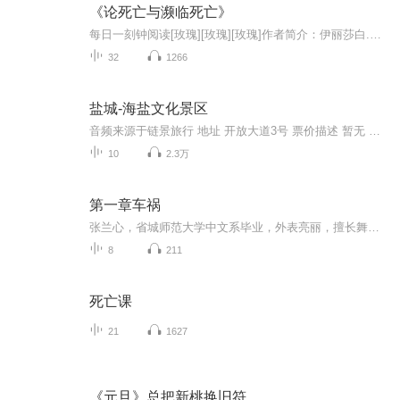
《论死亡与濒临死亡》
每日一刻钟阅读[玫瑰][玫瑰][玫瑰]作者简介：伊丽莎白.库伯勒.罗斯： 精神科医生，国际知名的生死学大师，一生从事临终关怀工作，以《论死亡和濒临死亡》等相继推出的著作，协助了许多濒死病患安详面对生命的终点，更抚慰了无数临终病患家属的心，帮助他们...
32
1266
盐城-海盐文化景区
音频来源于链景旅行 地址 开放大道3号 票价描述 暂无 开放时间 8:00~18:00 乘车信息 暂无
10
2.3万
第一章车祸
张兰心，省城师范大学中文系毕业，外表亮丽，擅长舞蹈，会技击防身术，‘‘一主动到龙门镇中学支边任教，通过对花坟的追溯，展示了龙门镇巜清末明初到解放时期，以及改革开放中发生的一系列事件，刻画了一幅龙门镇随着历史变迁的人物风情画卷。在了解父辈...
8
211
死亡课
21
1627
《元旦》总把新桃换旧符