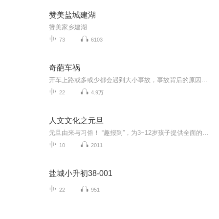
赞美盐城建湖
赞美家乡建湖
73
6103
奇葩车祸
开车上路或多或少都会遇到大小事故，事故背后的原因五花八门，有些甚至奇葩搞笑。《奇葩车祸》系列将分门别类为您细数那些搞怪无厘头的奇葩车祸，分析原因寻找祸根，针对不同类型的车祸提出有针对性的预防措施，让您在哈哈一笑的同时为自己的驾驶安全多上...
22
4.9万
人文文化之元旦
元旦由来与习俗！ “趣报到”，为3~12岁孩子提供全面的通识知识系列课程。让孩子广泛接触通识教育，掌握更全面的天文，历史，地理，艺术，生活及科普知识。找到兴趣，快乐成长！...
10
2011
盐城小升初38-001
22
951