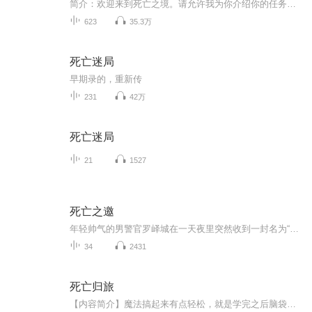
简介：欢迎来到死亡之境。请允许我为你介绍你的任务。通关，积攒积分，回到现实世界。友情提醒，死亡之境，死亡随时降临。祝你好运，我的玩家。角色：秦南、简繁……作者:今虞
623
35.3万
死亡迷局
早期录的，重新传
231
42万
死亡迷局
21
1527
死亡之邀
年轻帅气的男警官罗峄城在一天夜里突然收到一封名为“死亡邀请”的电子邮件，告知 他将在一个月后自杀，并邀请他加入名为“阿尔法7号”的“濒死体验”。之后不久罗峄城就收到了一份快件，里面有他的基因图谱和一张他在一个月后的自杀现场照片。他经过技术...
34
2431
死亡归旅
【内容简介】魔法搞起来有点轻松，就是学完之后脑袋有点凉。算了吧，我还是好好学斗气了。当然，你要是送我禁咒，我就是顶着个光头也给你学了。【作者/主播】作者：傲寒垂柳主播：视纪印象工作室【购买须知】1、本作品为付费有声书，前80集为免费试听，购...