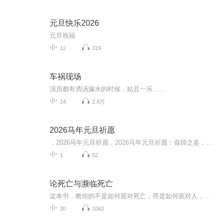
元旦快乐2026
元旦祝福
12
319
车祸现场
演员都有洒汤漏水的时候，姑且一乐……
14
2.8万
2026马年元旦祈愿
，2026马年元旦祈愿，2026马年元旦祈愿：奋蹄之姿，赴时代之约我祈愿，2026年的中国 山河锦绣，繁荣昌盛。我祈愿，2026年的每个奋斗者，都能策马扬鞭，不负韶华。我祈愿，2026年的情感世界，温暖纯粹 情谊绵长。我祈愿，，2026年的我们，心怀热爱，向阳而...
1
52
论死亡与濒临死亡
这本书，教你的不是如何面对死亡，而是如何面对人，如何面对爱，如何面对告别。
30
1062