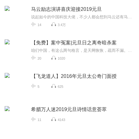
马云励志演讲喜庆迎接2019元旦
说起如今的中国科技大佬，不少人都会想到马云还有马化腾等人。尤其是马云，关于科技这一方面也是有投资不小的。可能很多人都还将阿里巴巴和马云定位在电商上，其实阿里巴巴早就变成了一个多元化的企业了。而且，在人工智能这一方面，马云可是有不少的成就...
14
3.4万
【免费】案中冤案|元旦日之离奇暗杀案
咱们中国，有这么两句格言，是天网恢恢，疏而不漏。这两句话中，所含的意义，就是言其人要作了恶事，纵然一时侥幸，能够逃出法网，但是叶落归根，依然逃不出天网去。所谓人间私语，天闻若雷，暗室亏心，神目如电，少不得默默中有个道理，总会有报应临头的...
20
1020
【飞龙道人】2016年元旦太公奇门面授
5
625
希腊万人迷2019元旦诗情话意荟萃
11
4143