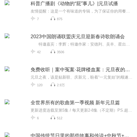
科普广播剧《动物的“屁”事儿》|元旦试播
友情提醒：这是一个有味道的专辑，为了保证你的用餐心情，请不要在进食时收听！《动物的“屁”事儿》 作者: [美] 尼克·卡鲁索 ／ [英] 达尼·拉巴奥蒂 著， [美] 伊桑·科贾克 绘图，王佩、王双语 译猫会放屁，它们的屁臭得很。章鱼虽然不放屁，但可...
7
875
2023中国朗诵联盟庆元旦迎新春诗歌朗诵会
特邀嘉宾：李辉；特邀作家：安德列、吴丰、星出而作、静水流深；总策划：凤雏生；总监制：静心；总导演：化虹；执行总监：莺子；主持人：静心、化虹
42
3506
免费收听｜案中冤案·花牌楼血案：元旦夜的沉冤与昭雪
元旦之夜，该是贴新联、庆新元，盼着“一元复始”的顺遂时刻。南京花牌楼自古繁华，红灯笼映着沿街商铺，爆竹声里裹着市井欢腾，本是辞旧迎新的太平夜。金陵城的元旦，本该是张灯结彩、人声鼎沸，可偏有鲜血溅碎年光，无名尸横亘街头，惊破了两江总督治下...
120
2.9万
全世界所有的歌曲第一季视频 新年元旦篇
更新进度连载至第5集 / 每天更新2-8集（不定期）PS.超级无敌好听！作者的话动感！动感！一起动感！订阅专辑就一起动感！动感！动感！动感！动感！副标题动感-歌曲的旅程计划只会出超好听的歌曲！永远出新的歌曲，很好听的歌曲让你们听的过瘾，把你听的兴奋...
6
512
中国传统节日里的那些故事和传说+中秋节+元旦春节等