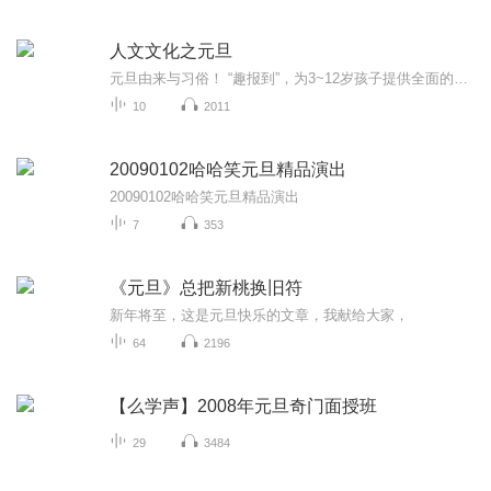
人文文化之元旦
元旦由来与习俗！ “趣报到”，为3~12岁孩子提供全面的通识知识系列课程。让孩子广泛接触通识教育，掌握更全面的天文，历史，地理，艺术，生活及科普知识。找到兴趣，快乐成长！...
10
2011
20090102哈哈笑元旦精品演出
20090102哈哈笑元旦精品演出
7
353
《元旦》总把新桃换旧符
新年将至，这是元旦快乐的文章，我献给大家，
64
2196
【么学声】2008年元旦奇门面授班
29
3484