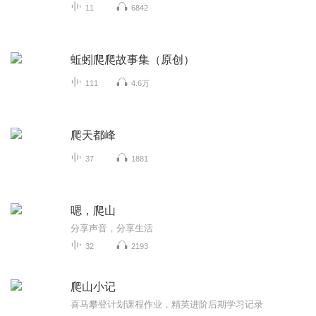
11
6842
蚯蚓爬爬故事集（原创）
111
4.6万
爬天都峰
37
1881
嗯，爬山
分享声音，分享生活
32
2193
爬山小记
喜马攀登计划课程作业，精英进阶后期学习记录