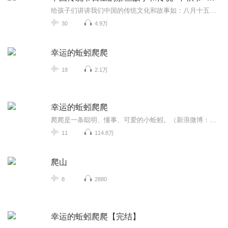
给孩子们讲讲我们中国的传统文化和故事如：八月十五的由来中秋节的来历八月十五中秋节的各种风俗习惯传说故事各地的风俗习惯随着时节的变化，我们来讲每个节气及假期的有趣故事
30
4.9万
幸运的蚯蚓爬爬
18
2.1万
幸运的蚯蚓爬爬
爬爬是一条聪明、懂事、可爱的小蚯蚓。（新浪微博：奇异果讲故事 微信号：ashley_shuo 分享小生活中的点滴趣事）
11
114.8万
爬山
8
2880
幸运的蚯蚓爬爬【完结】