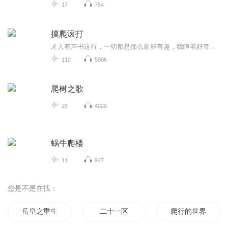
17
754
摸爬滚打
才入有声书这行，一切都是那么新鲜有趣，我睁着好奇的双眼四处寻觅，希望会发现属于自己的一方天地~~~
112
5906
爬树之歌
29
4020
蜗牛爬楼
11
947
您是不是在找：
岳皇之重生岳王
二十一区
爬行的世界