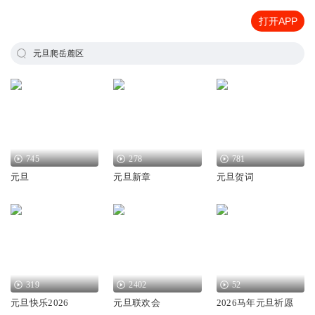
打开APP
元旦爬岳麓区
745
278
781
元旦
元旦新章
元旦贺词
319
2402
52
元旦快乐2026
元旦联欢会
2026马年元旦祈愿