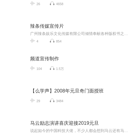
26
4658
辣条传媒宣传片
广州辣条娱乐文化传媒有限公司倾情奉献各种版权书之片花以及预告片，宣传片
4
854
频道宣传制作
104
1.5万
【么学声】2008年元旦奇门面授班
29
3484
马云励志演讲喜庆迎接2019元旦
说起如今的中国科技大佬，不少人都会想到马云还有马化腾等人。尤其是马云，关于科技这一方面也是有投资不小的。可能很多人都还将阿里巴巴和马云定位在电商上，其实阿里巴巴早就变成了一个多元化的企业了。而且，在人工智能这一方面，马云可是有不少的成就...