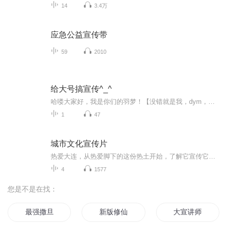
14
3.4万
应急公益宣传带
59
2010
给大号搞宣传^_^
哈喽大家好，我是你们的羽梦！【没错就是我，dym，我的第三个自设！】我真名叫dmj哈！在这里我会给我的大号“小白为啥不火”宣传亿下下～节目内容：给大号宣传专辑，比如恐怖躲猫猫专辑，大号已经录了一百多集了，而且恐怖躲猫猫1到5的视频都有，最主要的...
1
47
城市文化宣传片
热爱大连，从热爱脚下的这份热土开始，了解它宣传它让更多人了解我的家乡文化
4
1577
您是不是在找：
最强撒旦
新版修仙
大宣讲师