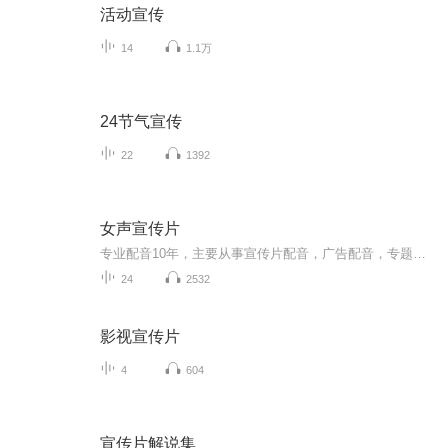
活动宣传
14
1.1万
24节气宣传
22
1392
女声宣传片
专业配音10年，主要从事宣传片配音，广告配音，专题配音，记录片配音，英文配音，小语种配音，动画配音，角色配音，团队拥有数百位声源供你选择，能满足客户不同客户对声音的多样化需求，专业从事配音服务10年余，致力于为客户提供专业高效语音录制服务，能够满足客户对不同片子的配音需求。qq：320953591 威信：shenzhenpeiyin 热线：13480730528
24
2532
影视宣传片
4
604
宣传片解说集