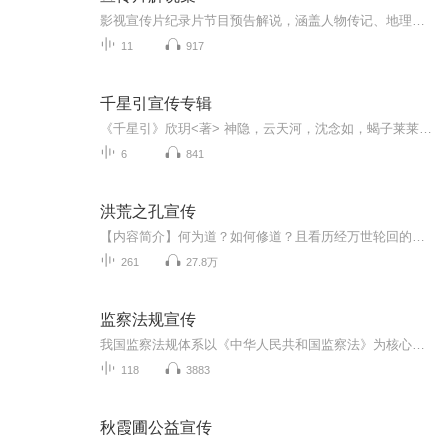
影视宣传片纪录片节目预告解说，涵盖人物传记、地理建筑、地域风情、美食等，如：航拍中国、舌尖上的中国等
11
917
千星引宣传专辑
《千星引》欣玥<著> 神隐，云天河，沈念如，蝎子莱莱，阿良 <领衔演播>
6
841
洪荒之孔宣传
【内容简介】何为道？如何修道？且看历经万世轮回的孔宣回到洪荒后如何立身修道。为各位看客阐述一个更加详实的洪荒，也讲述一个笔者心目中的修道历程。【作者/主播简介】作者：不死鸟卡恩，网络小说作家。主播：赫赫【购买须知】1、本作品为付费有声书，...
261
27.8万
监察法规宣传
我国监察法规体系以《中华人民共和国监察法》为核心，构建了 “根本法 — 主干法 — 配套规范” 的层级架构。核心层是监察法，作为反腐败国家立法，明确监察机关职责、权限、程序及与司法的衔接规则。主干层包括《监察法实施条例》等行政法规，细化监察范...
118
3883
秋霞圃公益宣传