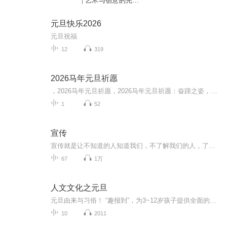
| 艺术与创意的完美
结合
元旦快乐2026
元旦祝福
12
319
2026马年元旦祈愿
，2026马年元旦祈愿，2026马年元旦祈愿：奋蹄之姿，赴时代之约我祈愿，2026年的中国 山河锦绣，繁荣昌盛。我祈愿，2026年的每个奋斗者，都能策马扬鞭，不负韶华。我祈愿，2026年的情感世界，温暖纯粹 情谊绵长。我祈愿，，2026年的我们，心怀热爱，向阳而...
1
52
宣传
宣传就是让不知道的人知道我们，不了解我们的人，了解我们，无论是我们的产品还是我们的服务，这就是我的理解
67
1万
人文文化之元旦
元旦由来与习俗！ “趣报到”，为3~12岁孩子提供全面的通识知识系列课程。让孩子广泛接触通识教育，掌握更全面的天文，历史，地理，艺术，生活及科普知识。找到兴趣，快乐成长！...
10
2011