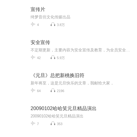
宣传片
绮梦音坊文化传媒出品
4
3.8万
安全宣传
不定期更新，主要内容为安全宣传及教育，为全员安全贡献自己的微薄之力
42
5.9万
《元旦》总把新桃换旧符
新年将至，这是元旦快乐的文章，我献给大家，
64
2196
20090102哈哈笑元旦精品演出
20090102哈哈笑元旦精品演出
7
353