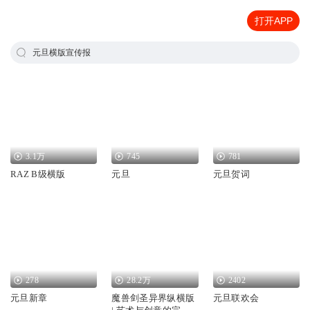
打开APP
元旦横版宣传报
3.1万
745
781
RAZ B级横版
元旦
元旦贺词
278
28.2万
2402
元旦新章
魔兽剑圣异界纵横版
元旦联欢会