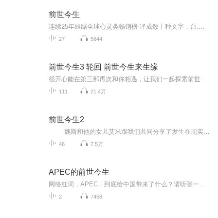
前世今生
连续25年雄踞全球心灵类畅销榜 译成数十种文字，台.湾版狂销500，000册 全球读者口碑相传 治愈*顽固的心灵隐疾 这是一本神奇的书，讲述了发生在20世纪80年代的真实事件： 一位普通病人凯瑟琳因焦躁来到魏思医生处治疗，却在被催眠后惊现86次生命轮回...
27
5644
前世今生3 轮回 前世今生来生缘
很开心能在第三部再次和你相遇，让我们一起探索前世今生和来生的奥秘，睡前使用效果更佳~
111
21.4万
前世今生2
魏斯和他的女儿艾米跟我们共同分享了发生在现实生活中许多不同寻常的故事，为我们揭示了前世回溯即通往灵性目标的神秘之处。这里有个人讲述的故事和魏斯博士的教导，这些都为根本地、长久地慰藉我们的身体和心灵提供了可能。 如果我们能够意识到自己曾有过多次生命经历，只是被心灵的插曲隔开而已，我们对死亡的恐惧可能就会消解，我们将焕然一新。或许当我们沿着灵性之路循着自我的目标前行时，也能为当下的自己带来更多的平和与喜乐。 奇迹仍在上演，上万读者参悟生命真...
46
7.5万
APEC的前世今生
网络红词，APEC，到底给中国带来了什么？请听张一飞给您件数APEC的前世今生。万门大学视频课程请登录万门大学官网：www.wanmen.org或者下载万门大学app
2
7458