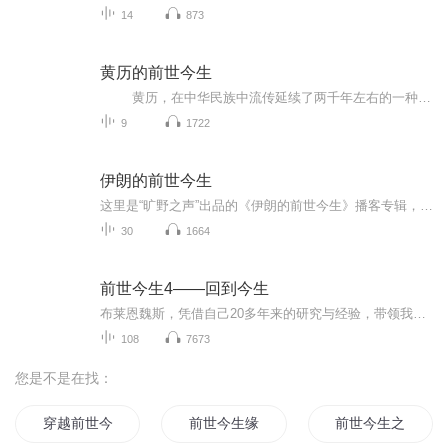
14
873
黄历的前世今生
黄历，在中华民族中流传延续了两千年左右的一种独特的历史文化现象。从古至今，生活在中华大地上的人们，生活中凡遇有重大事项，如婚丧嫁娶、动土奠基、开张挂牌、乔迁新居、出门旅行等，大多人都会查阅黄历。作者之所以要对“黄历择吉”这一...
9
1722
伊朗的前世今生
这里是“旷野之声”出品的《伊朗的前世今生》播客专辑，用30期内容，带你穿越千年沧桑，读懂伊朗的过去与现在。从古代波斯帝国的辉煌文明，到恺加王朝的腐朽沉沦；从立宪革命的悲壮抗争，到巴列维王朝的近代化浪潮；从伊斯兰革命的风云巨变，到哈梅内伊时...
30
1664
前世今生4——回到今生
布莱恩魏斯，凭借自己20多年来的研究与经验，带领我们进入前世回溯的惊奇之旅，见识到前世如影响今生的生活，与前世今生系列的前三本书不同的是，《回到今生》将主题落在了今生的爱，喜悦与理解上。书中揭开宇宙基本的生命动力及疗愈的能量——“爱”，这...
108
7673
您是不是在找：
穿越前世今生
前世今生缘来如此
前世今生之你我