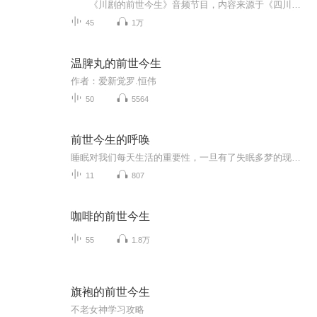
《川剧的前世今生》音频节目，内容来源于《四川省志•川剧志》，是四川省地方志工作办公室委托并授权，由成都市广播电视台故事频率FM88.2组建编辑、记者、主持人专业团队，针对川剧的起源、绝活、经典剧目等主题，经《杜建华工作室》杜建华研究员特别...
45
1万
温脾丸的前世今生
作者：爱新觉罗.恒伟
50
5564
前世今生的呼唤
睡眠对我们每天生活的重要性，一旦有了失眠多梦的现象是多么的煎熬，望各位友友们一定要关注自己的睡眠健康
11
807
咖啡的前世今生
55
1.8万
旗袍的前世今生
不老女神学习攻略