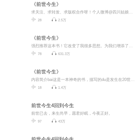
《前世今生》
求关注、求转发、求版权合作呀！个人微博@四川姑娘燕子张图：布莱恩.魏斯故事简介：耶鲁大学医学博士布莱恩.魏斯医生的真实记录：27岁女孩凯瑟琳在催眠疗法下唤起了前世记忆，从此她和魏斯医生的生活都发生了颠覆性改变……作者简介布莱恩.魏斯，美国耶鲁...
28
2.5万
《前世今生》
强烈推荐这本书！它改变了我很多思想。为我们增添了一个神奇的视角，打开一扇探索未知的窗口。科学还未证实的，并不代表着它不存在。未知的很多事情，都是值得我们深思的。
78
631.3万
《前世今生》
内容简介bai这是一本神奇的书，描写的du是发生在20世纪80年代的真实事件zhi：一位普通病dao人凯瑟琳因焦躁来到魏斯医生处治疗，却在被催眠后惊现86次生命轮回！这一事实不仅改变了病人，也让心理催眠师的生活发生了天翻地覆的变化。此后，信奉科学的医生甘冒职业风险，记录此书，透露生命的不朽与真义。奇迹仍在上演，上万读者参悟生命真谛，改变命运的连锁反应仍在传递中……...
18
1.4万
前世今生4回到今生
前世已去，来生尚早，愿君好眠，今夜正好。
97
43万
前世今生4回到今生