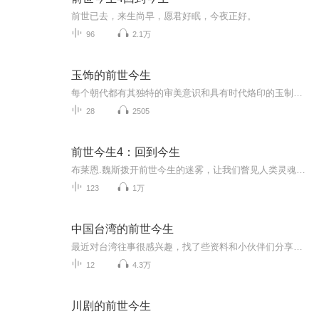
前世已去，来生尚早，愿君好眠，今夜正好。
96
2.1万
玉饰的前世今生
每个朝代都有其独特的审美意识和具有时代烙印的玉制珠宝佩饰，这些美好的玉饰共同构筑了具有中国特色的珠宝风格，同时也将玉所独具的精神内涵彰显的淋淋尽致，形成了一股最绚烂多彩的民族风尚。让我们一同走进“中国玉饰之旅”，聊聊玉和珠宝的那些事儿。
28
2505
前世今生4：回到今生
布莱恩.魏斯拨开前世今生的迷雾，让我们瞥见人类灵魂的真正之美！
123
1万
中国台湾的前世今生
最近对台湾往事很感兴趣，找了些资料和小伙伴们分享一下！音频内的资料我本人没有版权，如果侵犯到著作人的版权问题，请留言，我会第一时间删除有关内容！我只是单纯的朗读，没有后期，也不会纠错，非专业勿喷！
12
4.3万
川剧的前世今生