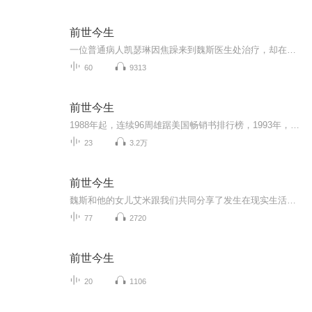
前世今生
一位普通病人凯瑟琳因焦躁来到魏斯医生处治疗，却在被催眠后惊现86次生命轮回！这一事实不仅改变了病人，也让心理催眠师的生活发生了天翻地覆的变化。此后，信奉科学的医生甘冒职业风险，记录此书，透露生命的不朽与真义。人生是无尽的，我们不曾死去，也从未出生。我们只是度过不同的阶段，没有终点。
60
9313
前世今生
1988年起，连续96周雄踞美国畅销书排行榜，1993年，台湾金石堂网络书店畅销书排行榜前列，译成数十种文字，台湾版狂销500，000册，畅销20年，全球读者口耳相传，众多权威心理医生联袂推荐，抚慰百万人心灵的生死启蒙书。人生是无尽的，我们不曾真的死去，...
23
3.2万
前世今生
魏斯和他的女儿艾米跟我们共同分享了发生在现实生活中许多不同寻常的故事，为我们揭示了前世回溯即通往灵性目标的神秘之处。这里有个人讲述个魏斯博士的教导，这些都为根本地、永久性慰籍我们的身体和心灵提供了可能。 如果我们能够意识到自己曾有过多次生...
77
2720
前世今生
20
1106